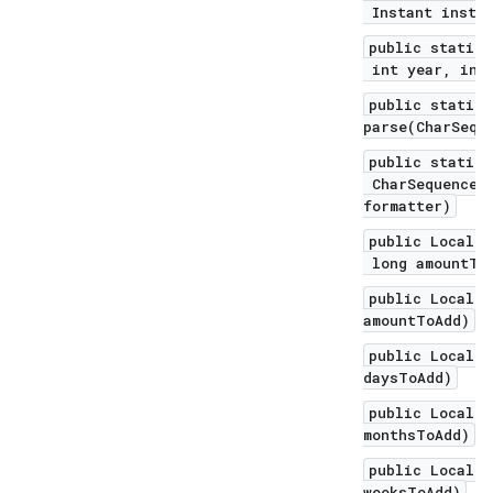
Instant instan
public static 
int year, int 
public static 
parse(CharSequ
public static 
CharSequence t
formatter)
public LocalDa
long amountToA
public LocalDa
amountToAdd)
public LocalDa
daysToAdd)
public LocalDa
monthsToAdd)
public LocalDa
weeksToAdd)