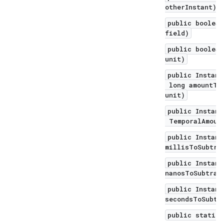
otherInstant)
public boolean
field)
public boolean
unit)
public Instant
long amountToS
unit)
public Instant
TemporalAmount
public Instant
millisToSubtra
public Instant
nanosToSubtrac
public Instant
secondsToSubtr
public static 