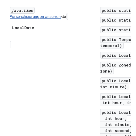
java
.
time
public static 
Personalisierungen ansehen
<br
public static 
Local
Date
public static 
public Tempora
temporal)
public LocalDa
public ZonedDa
zone)
public LocalDa
int minute)
public LocalDa
int hour, int 
public LocalDa
int hour,
int minute,
int second,