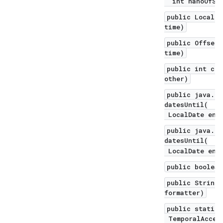
int nanoOfSec
public LocalD
time)
public Offset
time)
public int com
other)
public java.ut
datesUntil(
LocalDate endE
public java.ut
datesUntil(
LocalDate endE
public boolean
public String 
formatter)
public static 
TemporalAccess