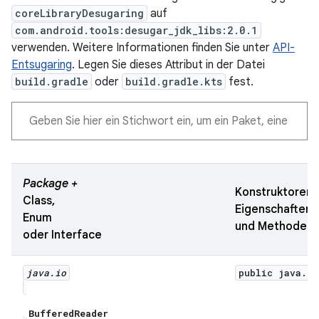
coreLibraryDesugaring
auf
com.android.tools:desugar_jdk_libs:2.0.1
verwenden. Weitere Informationen finden Sie unter
API-
Entsugaring
. Legen Sie dieses Attribut in der Datei
build.gradle
oder
build.gradle.kts
fest.
Package +
Konstruktoren,
Class,
Eigenschaften
Enum
und Methoden
oder Interface
java
.
io
public java.ut
Buffered
Reader