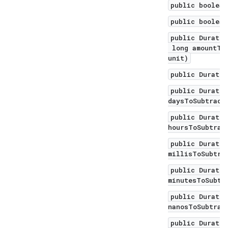
public boolean
public boolean
public Duratio
long amountToS
unit)
public Duratio
public Duratio
daysToSubtract
public Duratio
hoursToSubtrac
public Duratio
millisToSubtra
public Duratio
minutesToSubtr
public Duratio
nanosToSubtrac
public Duratio