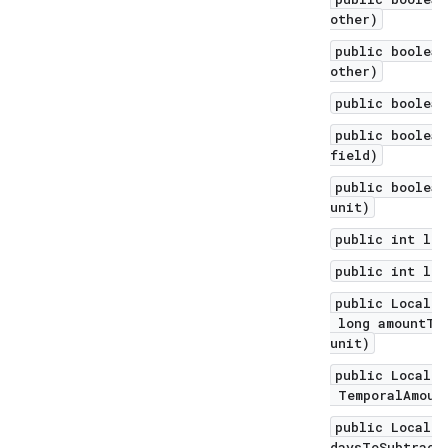
other)
public boolean
other)
public boolean
public boolean
field)
public boolean
unit)
public int len
public int len
public LocalDa
long amountToS
unit)
public LocalDa
TemporalAmount
public LocalDa
daysToSubtract