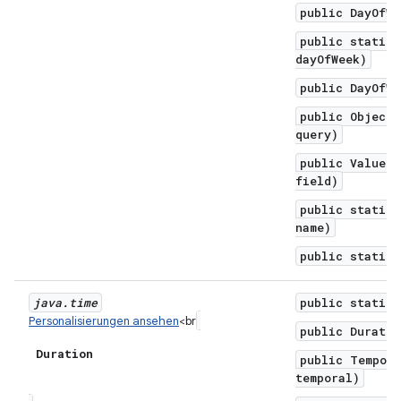
public DayOfWe
public static 
dayOfWeek)
public DayOfWe
public Object 
query)
public ValueRa
field)
public static 
name)
public static 
java
.
time
public static 
Personalisierungen ansehen
<br
public Duratio
Duration
public Tempor
temporal)