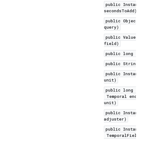
public Instant
secondsToAdd)
public Object 
query)
public ValueRa
field)
public long to
public String 
public Instant
unit)
public long un
Temporal endEx
unit)
public Instant
adjuster)
public Instant
TemporalField 