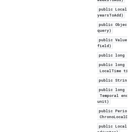
public LocalDa
yearsToAdd)
public Object 
query)
public ValueRa
field)
public long to
public long to
LocalTime time
public String 
public long un
Temporal endEx
unit)
public Period 
ChronoLocalDat
public LocalDa
adjuster)