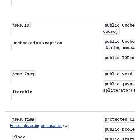
java
.
io
public Uncheck
cause)
public Uncheck
Unchecked
IOException
String message
public IOExcep
java
.
lang
public void fo
public java.ut
spliterator()
Iterable
java
.
time
protected Cloc
Personalisierungen ansehen
<br
public boolean
Clock
public static 