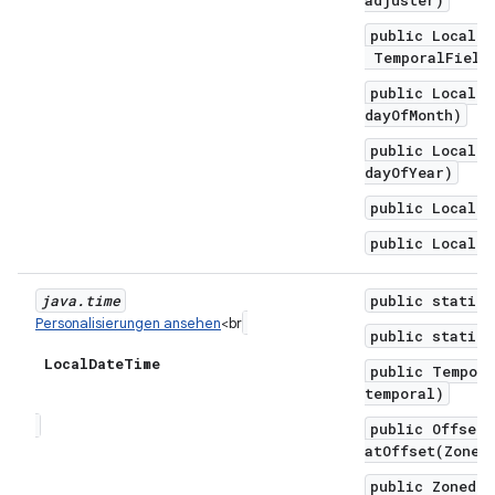
public LocalDa
TemporalField 
public LocalDa
dayOfMonth)
public LocalDa
dayOfYear)
public LocalDa
public LocalDa
java
.
time
public static 
Personalisierungen ansehen
<br
public static 
Local
Date
Time
public Tempora
temporal)
public OffsetD
atOffset(ZoneO
public ZonedDa