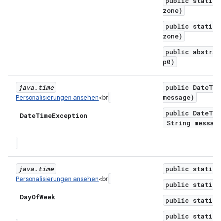
public static 
zone)
public static 
zone)
public abstrac
p0)
java
.
time
public DateTim
message)
Personalisierungen ansehen
<br
public DateTim
Date
Time
Exception
String message
java
.
time
public static 
Personalisierungen ansehen
<br
public static 
Day
Of
Week
public static 
public static 