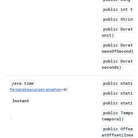
public int toS
public String 
public Duratio
unit)
public Duratio
nanoOfSecond)
public Duratio
seconds)
java
.
time
public static 
Personalisierungen ansehen
<br
public static 
Instant
public static 
public Tempora
temporal)
public OffsetD
atOffset(ZoneO