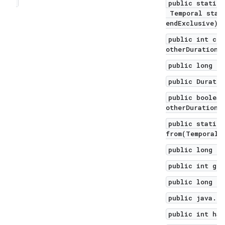
public static 
Temporal start
endExclusive)
public int com
otherDuration)
public long di
public Duratio
public boolean
otherDuration)
public static 
from(TemporalA
public long ge
public int get
public long ge
public java.ut
public int has