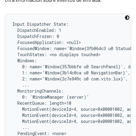
otra información sobre eventos de entrada:
Input Dispatcher State:

  DispatchEnabled: 1

  DispatchFrozen: 0

  FocusedApplication: <null>

  FocusedWindow: name='Window{3fb06dc3 u0 StatusBar
  TouchStates: <no displays touched>

  Windows:

    0: name='Window{357bbbfe u0 SearchPanel}', dis
    1: name='Window{3b14c0ca u0 NavigationBar}', d
    2: name='Window{2c7e849c u0 com.vito.lux}', di
    ...

  MonitoringChannels:

    0: 'WindowManager (server)'

  RecentQueue: length=10

    MotionEvent(deviceId=4, source=0x00001002, act
    MotionEvent(deviceId=4, source=0x00001002, act
    MotionEvent(deviceId=4, source=0x00001002, act
    ...

  PendingEvent: <none>
