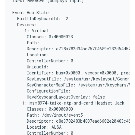
INPUT MANAGER (dumpsys input)

Event Hub State:

  BuiltInKeyboardId: -2

  Devices:

    -1: Virtual

      Classes: 0x40000023

      Path: 
      Descriptor: a718a782d34bc767f4689c232d64d5279
      Location:

      ControllerNumber: 0

      UniqueId: 
      Identifier: bus=0x0000, vendor=0x0000, produc
      KeyLayoutFile: /system/usr/keylayout/Generic.
      KeyCharacterMapFile: /system/usr/keychars/Vir
      ConfigurationFile:

      HaveKeyboardLayoutOverlay: false

    1: msm8974-taiko-mtp-snd-card Headset Jack

      Classes: 0x00000080

      Path: /dev/input/event5

      Descriptor: c8e3782483b4837ead6602e20483c46ff
      Location: ALSA

      ControllerNumber: 0
