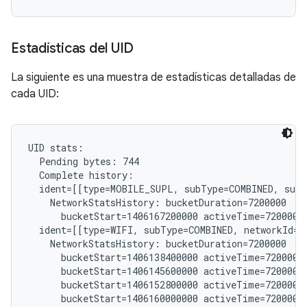
Estadísticas del UID
La siguiente es una muestra de estadísticas detalladas de
cada UID:
UID stats:

  Pending bytes: 744

  Complete history:

  ident=[[type=MOBILE_SUPL, subType=COMBINED, subs
    NetworkStatsHistory: bucketDuration=7200000

      bucketStart=1406167200000 activeTime=7200000 
  ident=[[type=WIFI, subType=COMBINED, networkId="
    NetworkStatsHistory: bucketDuration=7200000

      bucketStart=1406138400000 activeTime=7200000 
      bucketStart=1406145600000 activeTime=7200000 
      bucketStart=1406152800000 activeTime=7200000 