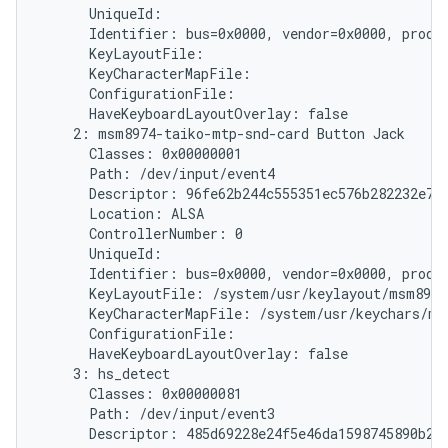
      UniqueId:

      Identifier: bus=0x0000, vendor=0x0000, produc
      KeyLayoutFile:

      KeyCharacterMapFile:

      ConfigurationFile:

      HaveKeyboardLayoutOverlay: false

    2: msm8974-taiko-mtp-snd-card Button Jack

      Classes: 0x00000001

      Path: /dev/input/event4

      Descriptor: 96fe62b244c555351ec576b282232e787
      Location: ALSA

      ControllerNumber: 0

      UniqueId:

      Identifier: bus=0x0000, vendor=0x0000, produc
      KeyLayoutFile: /system/usr/keylayout/msm8974
      KeyCharacterMapFile: /system/usr/keychars/ms
      ConfigurationFile:

      HaveKeyboardLayoutOverlay: false

    3: hs_detect

      Classes: 0x00000081

      Path: /dev/input/event3

      Descriptor: 485d69228e24f5e46da1598745890b214