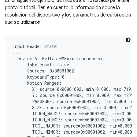
En el siguiente ejemplo, se muestra el resultado para una
pantalla táctil. Ten en cuenta la información sobre la
resolución del dispositivo y los parámetros de calibración
que se utilizaron.
Input Reader State

...

  Device 6: Melfas MMSxxx Touchscreen

      IsExternal: false

      Sources: 0x00001002

      KeyboardType: 0

      Motion Ranges:

        X: source=0x00001002, min=0.000, max=719.00
        Y: source=0x00001002, min=0.000, max=1279.0
        PRESSURE: source=0x00001002, min=0.000, max
        SIZE: source=0x00001002, min=0.000, max=1.0
        TOUCH_MAJOR: source=0x00001002, min=0.000, 
        TOUCH_MINOR: source=0x00001002, min=0.000, 
        TOOL_MAJOR: source=0x00001002, min=0.000, 
        TOOL_MINOR: source=0x00001002, min=0.000, 