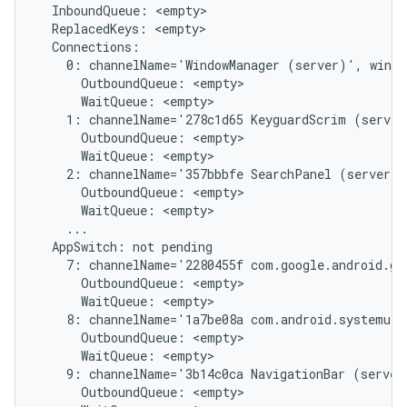
  InboundQueue: <empty>

  ReplacedKeys: <empty>

  Connections:

    0: channelName='WindowManager (server)', windo
      OutboundQueue: <empty>

      WaitQueue: <empty>

    1: channelName='278c1d65 KeyguardScrim (server
      OutboundQueue: <empty>

      WaitQueue: <empty>

    2: channelName='357bbbfe SearchPanel (server)'
      OutboundQueue: <empty>

      WaitQueue: <empty>

    ...

  AppSwitch: not pending

    7: channelName='2280455f com.google.android.gm
      OutboundQueue: <empty>

      WaitQueue: <empty>

    8: channelName='1a7be08a com.android.systemui/
      OutboundQueue: <empty>

      WaitQueue: <empty>

    9: channelName='3b14c0ca NavigationBar (server
      OutboundQueue: <empty>
