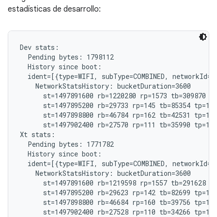
estadísticas de desarrollo:
Dev stats:

  Pending bytes: 1798112

  History since boot:

  ident=[{type=WIFI, subType=COMBINED, networkId="
    NetworkStatsHistory: bucketDuration=3600

      st=1497891600 rb=1220280 rp=1573 tb=309870 tp
      st=1497895200 rb=29733 rp=145 tb=85354 tp=185
      st=1497898800 rb=46784 rp=162 tb=42531 tp=192
      st=1497902400 rb=27570 rp=111 tb=35990 tp=121
Xt stats:

  Pending bytes: 1771782

  History since boot:

  ident=[{type=WIFI, subType=COMBINED, networkId="
    NetworkStatsHistory: bucketDuration=3600

      st=1497891600 rb=1219598 rp=1557 tb=291628 tp
      st=1497895200 rb=29623 rp=142 tb=82699 tp=182
      st=1497898800 rb=46684 rp=160 tb=39756 tp=191