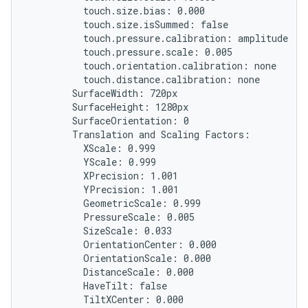
          touch.size.bias: 0.000

          touch.size.isSummed: false

          touch.pressure.calibration: amplitude

          touch.pressure.scale: 0.005

          touch.orientation.calibration: none

          touch.distance.calibration: none

        SurfaceWidth: 720px

        SurfaceHeight: 1280px

        SurfaceOrientation: 0

        Translation and Scaling Factors:

          XScale: 0.999

          YScale: 0.999

          XPrecision: 1.001

          YPrecision: 1.001

          GeometricScale: 0.999

          PressureScale: 0.005

          SizeScale: 0.033

          OrientationCenter: 0.000

          OrientationScale: 0.000

          DistanceScale: 0.000

          HaveTilt: false

          TiltXCenter: 0.000
