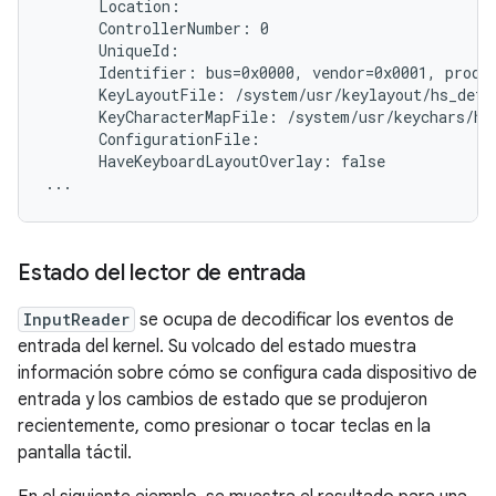
      Location:

      ControllerNumber: 0

      UniqueId:

      Identifier: bus=0x0000, vendor=0x0001, produc
      KeyLayoutFile: /system/usr/keylayout/hs_detec
      KeyCharacterMapFile: /system/usr/keychars/hs_
      ConfigurationFile:

      HaveKeyboardLayoutOverlay: false

Estado del lector de entrada
InputReader
se ocupa de decodificar los eventos de
entrada del kernel. Su volcado del estado muestra
información sobre cómo se configura cada dispositivo de
entrada y los cambios de estado que se produjeron
recientemente, como presionar o tocar teclas en la
pantalla táctil.