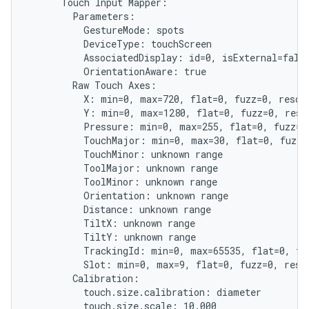
      Touch Input Mapper:

        Parameters:

          GestureMode: spots

          DeviceType: touchScreen

          AssociatedDisplay: id=0, isExternal=false
          OrientationAware: true

        Raw Touch Axes:

          X: min=0, max=720, flat=0, fuzz=0, resolu
          Y: min=0, max=1280, flat=0, fuzz=0, resol
          Pressure: min=0, max=255, flat=0, fuzz=0,
          TouchMajor: min=0, max=30, flat=0, fuzz=0
          TouchMinor: unknown range

          ToolMajor: unknown range

          ToolMinor: unknown range

          Orientation: unknown range

          Distance: unknown range

          TiltX: unknown range

          TiltY: unknown range

          TrackingId: min=0, max=65535, flat=0, fuz
          Slot: min=0, max=9, flat=0, fuzz=0, resol
        Calibration:

          touch.size.calibration: diameter

          touch.size.scale: 10.000
