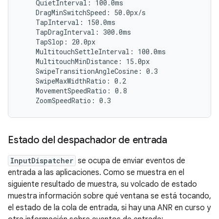
    QuietInterval: 100.0ms

    DragMinSwitchSpeed: 50.0px/s

    TapInterval: 150.0ms

    TapDragInterval: 300.0ms

    TapSlop: 20.0px

    MultitouchSettleInterval: 100.0ms

    MultitouchMinDistance: 15.0px

    SwipeTransitionAngleCosine: 0.3

    SwipeMaxWidthRatio: 0.2

    MovementSpeedRatio: 0.8

Estado del despachador de entrada
InputDispatcher
se ocupa de enviar eventos de
entrada a las aplicaciones. Como se muestra en el
siguiente resultado de muestra, su volcado de estado
muestra información sobre qué ventana se está tocando,
el estado de la cola de entrada, si hay una ANR en curso y