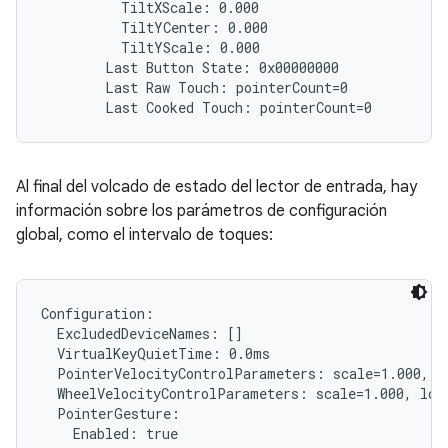
          TiltXScale: 0.000

          TiltYCenter: 0.000

          TiltYScale: 0.000

        Last Button State: 0x00000000

        Last Raw Touch: pointerCount=0

Al final del volcado de estado del lector de entrada, hay
información sobre los parámetros de configuración
global, como el intervalo de toques:
Configuration:

  ExcludedDeviceNames: []

  VirtualKeyQuietTime: 0.0ms

  PointerVelocityControlParameters: scale=1.000, l
  WheelVelocityControlParameters: scale=1.000, lowT
  PointerGesture:

    Enabled: true
