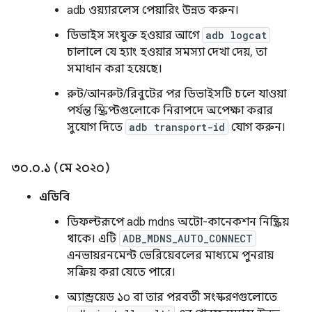
adb ওয়্যারলেস পেয়ারিং উন্নত করুন।
ডিভাইস সংযুক্ত হওয়ার আগে
adb logcat
চালালে যে হ্যাং হওয়ার সমস্যা দেখা দেয়, তা
সমাধান করা হয়েছে।
রুট/আনরুট/রিবুটের পর ডিভাইসটি চলে যাওয়া
পর্যন্ত স্ক্রিপ্টগুলোকে নিরাপদে অপেক্ষা করার
সুযোগ দিতে
adb transport-id
যোগ করুন।
৩০
.
০
.
১ (মে ২০২০)
এডিবি
ডিফল্টরূপে adb mdns অটো-কানেকশন নিষ্ক্রিয়
থাকে। এটি
ADB_MDNS_AUTO_CONNECT
এনভায়রনমেন্ট ভেরিয়েবলের মাধ্যমে পুনরায়
সক্রিয় করা যেতে পারে।
অ্যান্ড্রয়েড ১০ বা তার পরবর্তী সংস্করণগুলোতে