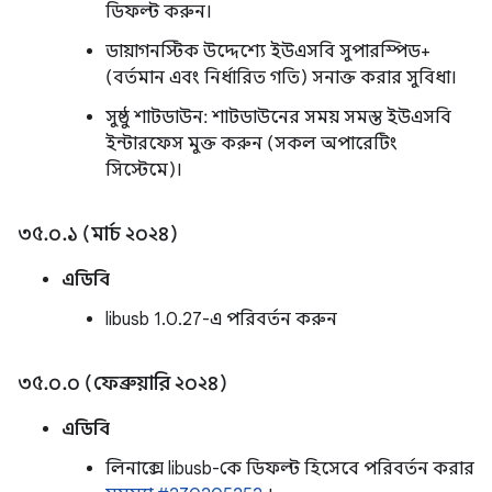
ডিফল্ট করুন।
ডায়াগনস্টিক উদ্দেশ্যে ইউএসবি সুপারস্পিড+
(বর্তমান এবং নির্ধারিত গতি) সনাক্ত করার সুবিধা।
সুষ্ঠু শাটডাউন: শাটডাউনের সময় সমস্ত ইউএসবি
ইন্টারফেস মুক্ত করুন (সকল অপারেটিং
সিস্টেমে)।
৩৫
.
০
.
১ (মার্চ ২০২৪)
এডিবি
libusb 1.0.27-এ পরিবর্তন করুন
৩৫
.
০
.
০ (ফেব্রুয়ারি ২০২৪)
এডিবি
লিনাক্সে libusb-কে ডিফল্ট হিসেবে পরিবর্তন করার