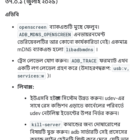
৩৭
.
০
.
১ (জুলাই ২০২৬)
এডিবি
openscreen
ব্যাকএন্ডটি মুছে ফেলুন।
ADB_MDNS_OPENSCREEN
এনভায়রনমেন্ট
ভেরিয়েবলটির আর কোনো কার্যকারিতা নেই। একমাত্র
mDNS ব্যাকএন্ড হলো
libadbmdns
।
ট্রেস লেভেল যোগ করুন।
ADB_TRACE
ফরম্যাট এখন
একটি লগ লেভেল গ্রহণ করে (উদাহরণস্বরূপ:
usb:v,
services:w
)।
লিনাক্স:
ইউএসবি হটপ্লাগ সিস্টেম উন্নত করুন। udev-এর
সাথে রেস কন্ডিশন এড়াতে কার্নেলের পরিবর্তে
udev নেটলিঙ্ক ইভেন্টের উপর নির্ভর করুন।
kill-server
কমান্ডের জন্য দোষারোপের
বিষয়টি যুক্ত করুন। adb সার্ভারটি সেই প্রসেসের
কমান্ড লাইন চেইনটি প্রিন্ট করে দেবে, যেটি তার