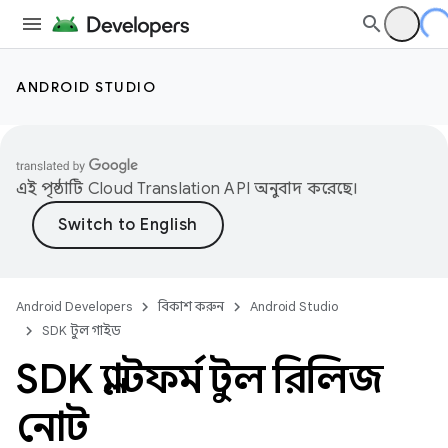
ANDROID STUDIO
এই পৃষ্ঠাটি
Cloud Translation API
অনুবাদ করেছে।
Android Developers
বিকাশ করুন
Android Studio
SDK টুল গাইড
SDK প্ল্যাটফর্ম টুল রিলিজ
নোট