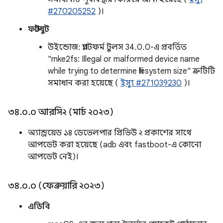
#270205252
)।
ফাস্টবুট
উইন্ডোজ: প্ল্যাটফর্ম টুলস 34.0.0-এ প্রবর্তিত
"mke2fs: Illegal or malformed device name
while trying to determine filesystem size" ত্রুটিটি
সমাধান করা হয়েছে (
ইস্যু #271039230
)।
৩৪
.
০
.
০ আরসি২ (মার্চ ২০২৩)
অ্যান্ড্রয়েড ১৪ ডেভেলপার প্রিভিউ ২ প্রকাশের সাথে
আপডেট করা হয়েছে (adb এবং fastboot-এ কোনো
আপডেট নেই)।
৩৪
.
০
.
০ (ফেব্রুয়ারি ২০২৩)
এডিবি