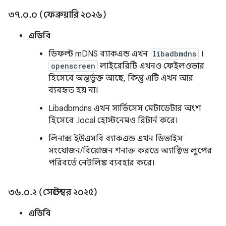
৩৭
.
০
.
০ (ফেব্রুয়ারি ২০২৬)
এডিবি
ডিফল্ট mDNS ব্যাকএন্ড এখন
libadbmdns
।
openscreen
লাইব্রেরিটি এখনও ফেইলওভার
হিসেবে অন্তর্ভুক্ত আছে, কিন্তু এটি এখন আর
ব্যবহৃত হয় না।
Libadbmdns এখন সার্ভিসেস মেটাডেটার অংশ
হিসেবে .local হোস্টনেমও রিটার্ন করে।
লিনাক্স ইউএসবি ব্যাকএন্ড এখন ডিভাইস
সংযোজন/বিয়োজন শনাক্ত করতে অ্যাক্টিভ লুপের
পরিবর্তে নেটলিঙ্ক ব্যবহার করে।
৩৬
.
০
.
২ (সেপ্টেম্বর ২০২৫)
এডিবি