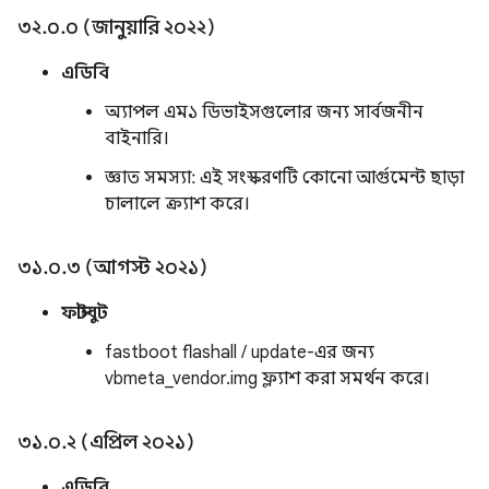
৩২
.
০
.
০ (জানুয়ারি ২০২২)
এডিবি
অ্যাপল এম১ ডিভাইসগুলোর জন্য সার্বজনীন
বাইনারি।
জ্ঞাত সমস্যা: এই সংস্করণটি কোনো আর্গুমেন্ট ছাড়া
চালালে ক্র্যাশ করে।
৩১
.
০
.
৩ (আগস্ট ২০২১)
ফাস্টবুট
fastboot flashall / update-এর জন্য
vbmeta_vendor.img ফ্ল্যাশ করা সমর্থন করে।
৩১
.
০
.
২ (এপ্রিল ২০২১)
এডিবি