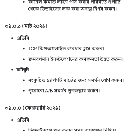
কার্নেল কমান্ড লাইন পার্স করার পরিবর্তে প্রপার্টি
থেকে ডিভাইসের লক করা অবস্থা নির্ণয় করুন।
৩১
.
০
.
১ (মার্চ ২০২১)
এডিবি
TCP কিপঅ্যালাইভ ব্যবধান হ্রাস করুন।
ক্রমবর্ধমান ইনস্টলেশনের কর্মক্ষমতা উন্নত করুন।
ফাস্টবুট
সংকুচিত স্ন্যাপশট মার্জের জন্য সমর্থন যোগ করুন।
পুরোনো A/B সমর্থন পুনরুদ্ধার করুন।
৩১
.
০
.
০ (ফেব্রুয়ারি ২০২১)
এডিবি
ডিফল্টরূপে পুল করার সময় কম্প্রেশন নিষ্ক্রিয়