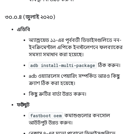
৩০
.
০
.
৪ (জুলাই ২০২০)
এডিবি
অ্যান্ড্রয়েড ১১-এর পূর্ববর্তী ডিভাইসগুলিতে নন-
ইনক্রিমেন্টাল এপিকে ইনস্টলেশনে ফলব্যাকের
সমস্যা সমাধান করা হয়েছে।
adb install-multi-package
ঠিক করুন।
adb ওয়্যারলেস পেয়ারিং সম্পর্কিত আরও কিছু
ক্র্যাশ ঠিক করা হয়েছে।
কিছু ত্রুটির বার্তা উন্নত করুন।
ফাস্টবুট
fastboot oem
কমান্ডগুলোর কনসোল
আউটপুট উন্নত করুন।
নেক্সাস ৭-এর মতো পুরোনো ডিভাইসগুলিতে