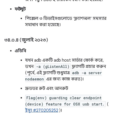
ফাস্টবুট
পিক্সেল ৩ ডিভাইসগুলোতে ‘ফ্ল্যাশঅল’ সমস্যার
সমাধান করা হয়েছে।
৩৪
.
০
.
৪ (জুলাই ২০২৩)
এডিবি
যখন adb একটি adb host সার্ভার ফোর্ক করে,
তখন
-a (gListenAll)
ফ্ল্যাগটি প্রচার করুন
(পূর্বে, এই ফ্ল্যাগটি শুধুমাত্র
adb -a server
nodaemon
এর জন্য কাজ করত)।
দ্রুততর রুট এবং আনরুট
Flag(env) guarding clear endpoint
(device) feature for OSX usb start.
(
ইস্যু #270205252
)।