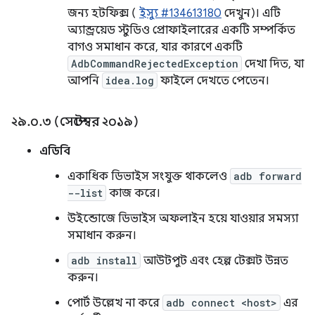
জন্য হটফিক্স (
ইস্যু #134613180
দেখুন)। এটি
অ্যান্ড্রয়েড স্টুডিও প্রোফাইলারের একটি সম্পর্কিত
বাগও সমাধান করে, যার কারণে একটি
AdbCommandRejectedException
দেখা দিত, যা
আপনি
idea.log
ফাইলে দেখতে পেতেন।
২৯
.
০
.
৩ (সেপ্টেম্বর ২০১৯)
এডিবি
একাধিক ডিভাইস সংযুক্ত থাকলেও
adb forward
--list
কাজ করে।
উইন্ডোজে ডিভাইস অফলাইন হয়ে যাওয়ার সমস্যা
সমাধান করুন।
adb install
আউটপুট এবং হেল্প টেক্সট উন্নত
করুন।
পোর্ট উল্লেখ না করে
adb connect <host>
এর