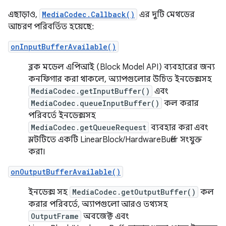
এছাড়াও,
MediaCodec.Callback()
এর দুটি মেথডের
আচরণ পরিবর্তিত হয়েছে:
onInputBufferAvailable()
ব্লক মডেল এপিআই (Block Model API) ব্যবহারের জন্য
কনফিগার করা থাকলে, অ্যাপগুলোর উচিত ইনডেক্সসহ
MediaCodec.getInputBuffer()
এবং
MediaCodec.queueInputBuffer()
কল করার
পরিবর্তে ইনডেক্সসহ
MediaCodec.getQueueRequest
ব্যবহার করা এবং
স্লটটিতে একটি LinearBlock/HardwareBuffer সংযুক্ত
করা।
onOutputBufferAvailable()
ইনডেক্স সহ
MediaCodec.getOutputBuffer()
কল
করার পরিবর্তে, অ্যাপগুলো আরও তথ্যসহ
OutputFrame
অবজেক্ট এবং