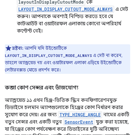
layoutInDisplayCutoutMode
কে
LAYOUT_IN_DISPLAY_CUTOUT_MODE_ALWAYS
এ সেট
করুন। আপনাকে অবশ্যই নিশ্চিত করতে হবে যে
কাটআউট বা ওয়াটারফল এলাকায় কোনো অপরিহার্য
কন্টেন্ট নেই।
দ্রষ্টব্য:
আপনি যদি উইন্ডোটিকে
এ সেট না করেন,
LAYOUT_IN_DISPLAY_CUTOUT_MODE_ALWAYS
তাহলে অ্যান্ড্রয়েড নচ এবং ওয়াটারফল এলাকা এড়িয়ে উইন্ডোটিকে
লেটারবক্সড মোডে প্রদর্শন করে।
কব্জা কোণ সেন্সর এবং ভাঁজযোগ্য
অ্যান্ড্রয়েড ১১ এখন হিঞ্জ-ভিত্তিক স্ক্রিন কনফিগারেশনযুক্ত
ডিভাইসে চলমান অ্যাপগুলোকে হিঞ্জের কোণ নির্ধারণ করার
সুযোগ করে দেয়। এর জন্য
TYPE_HINGE_ANGLE
নামের একটি
নতুন সেন্সর এবং একটি নতুন
SensorEvent
যুক্ত করা হয়েছে,
যা হিঞ্জের কোণ পর্যবেক্ষণ করে ডিভাইসের দুটি অবিচ্ছেদ্য