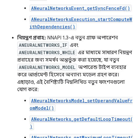
ANeuralNetworksEvent_getSyncFenceFd()
ANeuralNetworksExecution_startComputeW
ithDependencies()
নিয়ন্ত্রণ প্রবাহ:
NNAPI 1.3-এ নতুন গ্রাফ অপারেশন
ANEURALNETWORKS_IF
এবং
ANEURALNETWORKS_WHILE
এর মাধ্যমে সাধারণ নিয়ন্ত্রণ
প্রবাহের জন্য সমর্থন অন্তর্ভুক্ত করা হয়েছে, যা নতুন
ANEURALNETWORKS_MODEL
অপারেন্ড টাইপ ব্যবহার
করে আর্গুমেন্ট হিসেবে অন্যান্য মডেল গ্রহণ করে।
এছাড়াও, এই বৈশিষ্ট্যটি নিম্নলিখিত নতুন ফাংশনগুলো
যোগ করে:
ANeuralNetworksModel_setOperandValueFr
omModel()
ANeuralNetworks_getDefaultLoopTimeout(
)
ANeuralNetworks_getMaximumLoopTimeout(