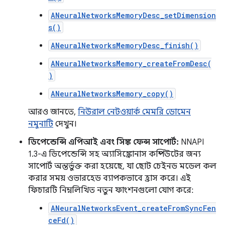
ANeuralNetworksMemoryDesc_setDimension
s()
ANeuralNetworksMemoryDesc_finish()
ANeuralNetworksMemory_createFromDesc(
)
ANeuralNetworksMemory_copy()
আরও জানতে,
নিউরাল নেটওয়ার্ক মেমরি ডোমেন
নমুনাটি
দেখুন।
ডিপেন্ডেন্সি এপিআই এবং সিঙ্ক ফেন্স সাপোর্ট:
NNAPI
1.3-এ ডিপেন্ডেন্সি সহ অ্যাসিঙ্ক্রোনাস কম্পিউটের জন্য
সাপোর্ট অন্তর্ভুক্ত করা হয়েছে, যা ছোট চেইনড মডেল কল
করার সময় ওভারহেড ব্যাপকভাবে হ্রাস করে। এই
ফিচারটি নিম্নলিখিত নতুন ফাংশনগুলো যোগ করে:
ANeuralNetworksEvent_createFromSyncFen
ceFd()