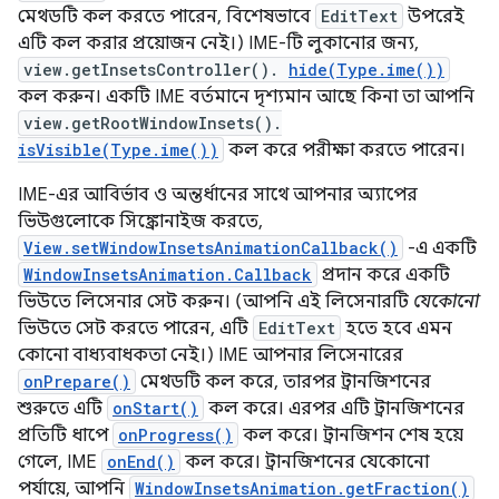
মেথডটি কল করতে পারেন, বিশেষভাবে
EditText
উপরেই
এটি কল করার প্রয়োজন নেই।) IME-টি লুকানোর জন্য,
view.getInsetsController().
hide(Type.ime())
কল করুন। একটি IME বর্তমানে দৃশ্যমান আছে কিনা তা আপনি
view.getRootWindowInsets().
isVisible(Type.ime())
কল করে পরীক্ষা করতে পারেন।
IME-এর আবির্ভাব ও অন্তর্ধানের সাথে আপনার অ্যাপের
ভিউগুলোকে সিঙ্ক্রোনাইজ করতে,
View.setWindowInsetsAnimationCallback()
-এ একটি
WindowInsetsAnimation.Callback
প্রদান করে একটি
ভিউতে লিসেনার সেট করুন। (আপনি এই লিসেনারটি
যেকোনো
ভিউতে সেট করতে পারেন, এটি
EditText
হতে হবে এমন
কোনো বাধ্যবাধকতা নেই।) IME আপনার লিসেনারের
onPrepare()
মেথডটি কল করে, তারপর ট্রানজিশনের
শুরুতে এটি
onStart()
কল করে। এরপর এটি ট্রানজিশনের
প্রতিটি ধাপে
onProgress()
কল করে। ট্রানজিশন শেষ হয়ে
গেলে, IME
onEnd()
কল করে। ট্রানজিশনের যেকোনো
পর্যায়ে, আপনি
WindowInsetsAnimation.getFraction()