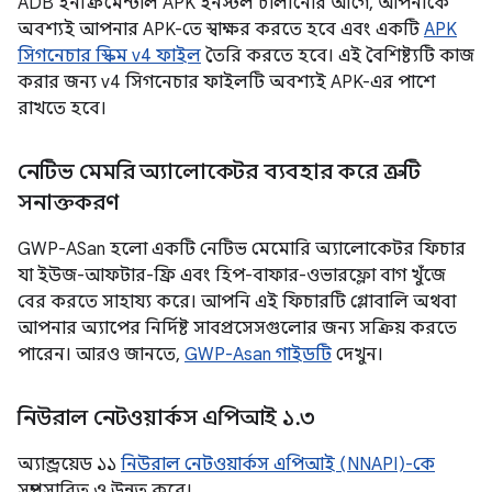
ADB ইনক্রিমেন্টাল APK ইনস্টল চালানোর আগে, আপনাকে
অবশ্যই আপনার APK-তে স্বাক্ষর করতে হবে এবং একটি
APK
সিগনেচার স্কিম v4 ফাইল
তৈরি করতে হবে। এই বৈশিষ্ট্যটি কাজ
করার জন্য v4 সিগনেচার ফাইলটি অবশ্যই APK-এর পাশে
রাখতে হবে।
নেটিভ মেমরি অ্যালোকেটর ব্যবহার করে ত্রুটি
সনাক্তকরণ
GWP-ASan হলো একটি নেটিভ মেমোরি অ্যালোকেটর ফিচার
যা ইউজ-আফটার-ফ্রি এবং হিপ-বাফার-ওভারফ্লো বাগ খুঁজে
বের করতে সাহায্য করে। আপনি এই ফিচারটি গ্লোবালি অথবা
আপনার অ্যাপের নির্দিষ্ট সাবপ্রসেসগুলোর জন্য সক্রিয় করতে
পারেন। আরও জানতে,
GWP-Asan গাইডটি
দেখুন।
নিউরাল নেটওয়ার্কস এপিআই ১
.
৩
অ্যান্ড্রয়েড ১১
নিউরাল নেটওয়ার্কস এপিআই (NNAPI)-কে
সম্প্রসারিত ও উন্নত করে।