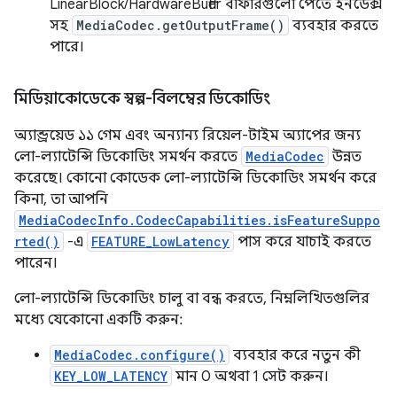
LinearBlock/HardwareBuffer বাফারগুলো পেতে ইনডেক্স
সহ
MediaCodec.getOutputFrame()
ব্যবহার করতে
পারে।
মিডিয়াকোডেকে স্বল্প-বিলম্বের ডিকোডিং
অ্যান্ড্রয়েড ১১ গেম এবং অন্যান্য রিয়েল-টাইম অ্যাপের জন্য
লো-ল্যাটেন্সি ডিকোডিং সমর্থন করতে
MediaCodec
উন্নত
করেছে। কোনো কোডেক লো-ল্যাটেন্সি ডিকোডিং সমর্থন করে
কিনা, তা আপনি
MediaCodecInfo.CodecCapabilities.isFeatureSuppo
rted()
-এ
FEATURE_LowLatency
পাস করে যাচাই করতে
পারেন।
লো-ল্যাটেন্সি ডিকোডিং চালু বা বন্ধ করতে, নিম্নলিখিতগুলির
মধ্যে যেকোনো একটি করুন:
MediaCodec.configure()
ব্যবহার করে নতুন কী
KEY_LOW_LATENCY
মান 0 অথবা 1 সেট করুন।