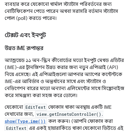
ব্যবহার করে যেকোনো থার্মাল স্ট্যাটাস পরিবর্তনের জন্য
নোটিফিকেশন পেতে পারেন অথবা সরাসরি বর্তমান স্ট্যাটাস
পোল (poll) করতে পারেন।
টেক্সট এবং ইনপুট
উন্নত IME রূপান্তর
অ্যান্ড্রয়েড ১১ অন-স্ক্রিন কীবোর্ডের মতো ইনপুট মেথড এডিটর
(IME)-এর ট্রানজিশন উন্নত করার জন্য নতুন এপিআই (API)
নিয়ে এসেছে। এই এপিআইগুলো আপনার অ্যাপের কন্টেন্টকে
IME-এর আবির্ভাব ও অন্তর্ধানের সাথে এবং স্ট্যাটাস ও
নেভিগেশন বারের মতো অন্যান্য এলিমেন্টের সাথে সিঙ্ক্রোনাইজ
করে সামঞ্জস্য করা সহজ করে তোলে।
যেকোনো
EditText
ফোকাস থাকা অবস্থায় একটি IME
দেখানোর জন্য,
view.getInsetsController().
show(Type.ime())
কল করুন। (আপনি ফোকাস করা
EditText
এর একই হায়ারার্কিতে থাকা যেকোনো ভিউতে এই