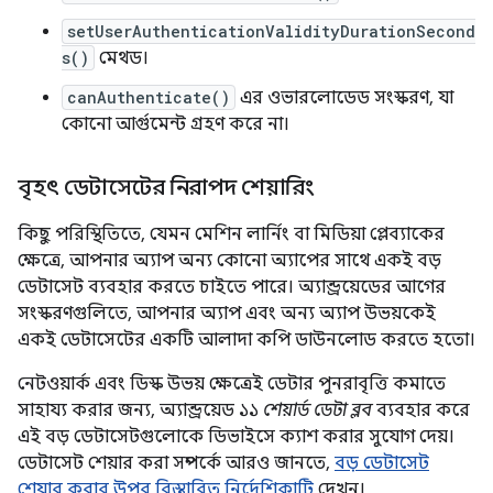
setUserAuthenticationValidityDurationSecond
s()
মেথড।
canAuthenticate()
এর ওভারলোডেড সংস্করণ, যা
কোনো আর্গুমেন্ট গ্রহণ করে না।
বৃহৎ ডেটাসেটের নিরাপদ শেয়ারিং
কিছু পরিস্থিতিতে, যেমন মেশিন লার্নিং বা মিডিয়া প্লেব্যাকের
ক্ষেত্রে, আপনার অ্যাপ অন্য কোনো অ্যাপের সাথে একই বড়
ডেটাসেট ব্যবহার করতে চাইতে পারে। অ্যান্ড্রয়েডের আগের
সংস্করণগুলিতে, আপনার অ্যাপ এবং অন্য অ্যাপ উভয়কেই
একই ডেটাসেটের একটি আলাদা কপি ডাউনলোড করতে হতো।
নেটওয়ার্ক এবং ডিস্ক উভয় ক্ষেত্রেই ডেটার পুনরাবৃত্তি কমাতে
সাহায্য করার জন্য, অ্যান্ড্রয়েড ১১
শেয়ার্ড ডেটা ব্লব
ব্যবহার করে
এই বড় ডেটাসেটগুলোকে ডিভাইসে ক্যাশ করার সুযোগ দেয়।
ডেটাসেট শেয়ার করা সম্পর্কে আরও জানতে,
বড় ডেটাসেট
শেয়ার করার উপর বিস্তারিত নির্দেশিকাটি
দেখুন।