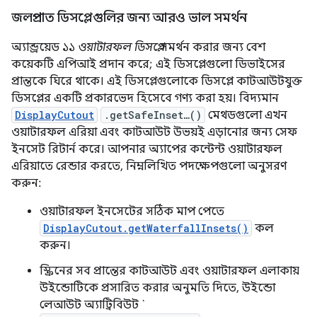
জলপ্রপাত ডিসপ্লেগুলির জন্য আরও ভাল সমর্থন
অ্যান্ড্রয়েড ১১
ওয়াটারফল ডিসপ্লে
সমর্থন করার জন্য বেশ
কয়েকটি এপিআই প্রদান করে; এই ডিসপ্লেগুলো ডিভাইসের
প্রান্তকে ঘিরে থাকে। এই ডিসপ্লেগুলোকে ডিসপ্লে কাটআউটযুক্ত
ডিসপ্লের একটি প্রকারভেদ হিসেবে গণ্য করা হয়। বিদ্যমান
DisplayCutout
.getSafeInset…()
মেথডগুলো এখন
ওয়াটারফল এরিয়া এবং কাটআউট উভয়ই এড়ানোর জন্য সেফ
ইনসেট রিটার্ন করে। আপনার অ্যাপের কন্টেন্ট ওয়াটারফল
এরিয়াতে রেন্ডার করতে, নিম্নলিখিত পদক্ষেপগুলো অনুসরণ
করুন:
ওয়াটারফল ইনসেটের সঠিক মাপ পেতে
DisplayCutout.getWaterfallInsets()
কল
করুন।
স্ক্রিনের সব প্রান্তের কাটআউট এবং ওয়াটারফল এলাকায়
উইন্ডোটিকে প্রসারিত করার অনুমতি দিতে, উইন্ডো
লেআউট অ্যাট্রিবিউট `