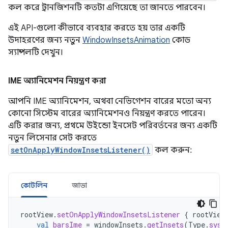
কল করে ট্রানজিশনটি কতটা এগিয়েছে তা জানতে পারবেন।
এই API-গুলো কীভাবে ব্যবহার করতে হয় তার একটি
উদাহরণের জন্য নতুন
WindowInsetsAnimation
কোড
স্যাম্পলটি দেখুন।
IME অ্যানিমেশন নিয়ন্ত্রণ করা
আপনি IME অ্যানিমেশন, অথবা নেভিগেশন বারের মতো অন্য
কোনো সিস্টেম বারের অ্যানিমেশনও নিয়ন্ত্রণ করতে পারেন।
এটি করার জন্য, প্রথমে উইন্ডো ইনসেট পরিবর্তনের জন্য একটি
নতুন লিসেনার সেট করতে
setOnApplyWindowInsetsListener()
কল করুন:
কোটলিন
জাভা
rootView
.
setOnApplyWindowInsetsListener
{
rootView
val
barsIme
=
windowInsets
.
getInsets
(
Type
.
syst