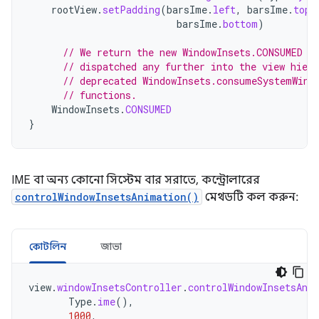
rootView
.
setPadding
(
barsIme
.
left
,
barsIme
.
top
,
barsIme
.
bottom
)
// We return the new WindowInsets.CONSUMED t
// dispatched any further into the view hier
// deprecated WindowInsets.consumeSystemWind
// functions.
WindowInsets
.
CONSUMED
}
IME বা অন্য কোনো সিস্টেম বার সরাতে, কন্ট্রোলারের
controlWindowInsetsAnimation()
মেথডটি কল করুন:
কোটলিন
জাভা
view
.
windowInsetsController
.
controlWindowInsetsAni
Type
.
ime
(),
1000
,