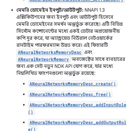
মেমরি ডোমেইন ইনপুট/আউটপুট:
NNAPI 1.3
এক্সিকিউশনের জন্য ইনপুট এবং আউটপুট হিসেবে
মেমরি ডোমেইনের সমর্থন অন্তর্ভুক্ত করেছে। এটি বিভিন্ন
সিস্টেম কম্পোনেন্টের মধ্যে একই ডেটার অপ্রয়োজনীয়
কপি দূর করে, যা অ্যান্ড্রয়েড নিউরাল নেটওয়ার্কের
রানটাইম পারফরম্যান্স উন্নত করে। এই ফিচারটি
ANeuralNetworksMemoryDesc
এবং
ANeuralNetworkMemory
অবজেক্টের সাথে ব্যবহারের
জন্য এক সেট নতুন NDK API যোগ করে, যার মধ্যে
নিম্নলিখিত ফাংশনগুলো অন্তর্ভুক্ত রয়েছে:
ANeuralNetworksMemoryDesc_create()
ANeuralNetworksMemoryDesc_free()
ANeuralNetworksMemoryDesc_addInputRole
()
ANeuralNetworksMemoryDesc_addOutputRol
e()