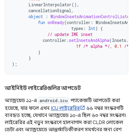
LinearInterpolator
(),
cancellationSignal
,
object
:
WindowInsetsAnimationControlListen
fun
onReady
(
controller
:
WindowInsetsAni
types
:
Int
)
{
// update IME inset
controller
.
setInsetsAndAlpha
(
Insets
.
o
1f
/* alpha */
,
0.1
/* 
}
}
);
আইসিইউ লাইব্রেরিগুলির আপডেট
অ্যান্ড্রয়েড ১১-এ
android.icu
প্যাকেজটি আপডেট করা
হয়েছে, যার ফলে এখন
ICU লাইব্রেরির
৬৬ নম্বর সংস্করণটি
ব্যবহৃত হচ্ছে, যেখানে অ্যান্ড্রয়েড ১০-এ ছিল ৬৩ নম্বর সংস্করণ।
লাইব্রেরির এই নতুন সংস্করণে হালনাগাদ করা CLDR লোকেল
ডেটা এবং অ্যান্ড্রয়েডে আন্তর্জাতিকীকরণ সমর্থনের জন্য বেশ