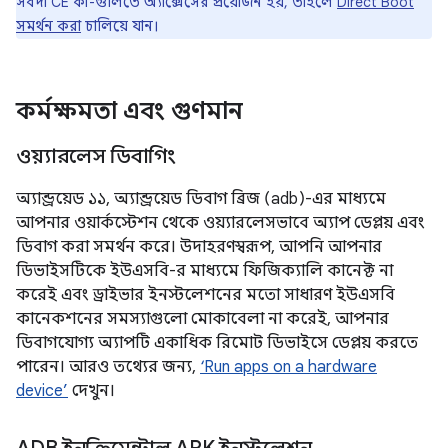
সর্বদা CE কী-গুলিতে অ্যাক্সেসের প্রয়োজন হয়, তাহলে
Direct Boot
সমর্থন করা
চালিয়ে যান।
কর্মক্ষমতা এবং গুণমান
ওয়্যারলেস ডিবাগিং
অ্যান্ড্রয়েড ১১, অ্যান্ড্রয়েড ডিবাগ ব্রিজ (adb)-এর মাধ্যমে
আপনার ওয়ার্কস্টেশন থেকে ওয়্যারলেসভাবে অ্যাপ ডেপ্লয় এবং
ডিবাগ করা সমর্থন করে। উদাহরণস্বরূপ, আপনি আপনার
ডিভাইসটিকে ইউএসবি-র মাধ্যমে ফিজিক্যালি কানেক্ট না
করেই এবং ড্রাইভার ইনস্টলেশনের মতো সাধারণ ইউএসবি
কানেকশনের সমস্যাগুলো মোকাবেলা না করেই, আপনার
ডিবাগযোগ্য অ্যাপটি একাধিক রিমোট ডিভাইসে ডেপ্লয় করতে
পারেন। আরও তথ্যের জন্য,
‘Run apps on a hardware
device’
দেখুন।