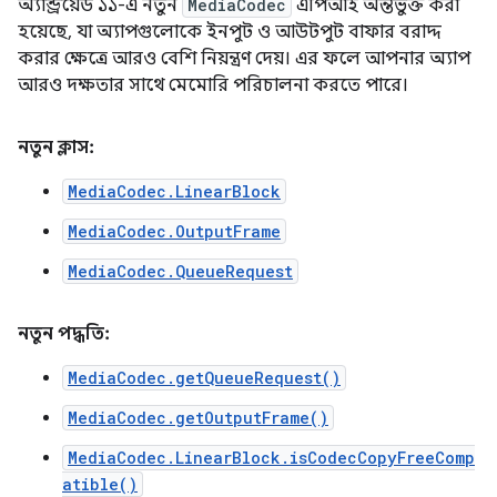
অ্যান্ড্রয়েড ১১-এ নতুন
MediaCodec
এপিআই অন্তর্ভুক্ত করা
হয়েছে, যা অ্যাপগুলোকে ইনপুট ও আউটপুট বাফার বরাদ্দ
করার ক্ষেত্রে আরও বেশি নিয়ন্ত্রণ দেয়। এর ফলে আপনার অ্যাপ
আরও দক্ষতার সাথে মেমোরি পরিচালনা করতে পারে।
নতুন ক্লাস:
MediaCodec.LinearBlock
MediaCodec.OutputFrame
MediaCodec.QueueRequest
নতুন পদ্ধতি:
MediaCodec.getQueueRequest()
MediaCodec.getOutputFrame()
MediaCodec.LinearBlock.isCodecCopyFreeComp
atible()