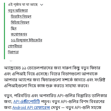
এই পৃষ্ঠায় যা যা আছে
নতুন অভিজ্ঞতা
ডিভাইস নিয়ন্ত্রণ
মিডিয়া নিয়ন্ত্রণ
স্ক্রিন
কথোপকথন
5G ভিজ্যুয়াল ইন্ডিকেটর
গোপনীয়তা
নিরাপত্তা
অ্যান্ড্রয়েড ১১ ডেভেলপারদের জন্য দারুণ কিছু নতুন ফিচার
এবং এপিআই নিয়ে এসেছে। নিচের বিভাগগুলো আপনাকে
আপনার অ্যাপের জন্য ফিচারগুলো সম্পর্কে জানতে এবং সংশ্লিষ্ট
এপিআইগুলো দিয়ে কাজ শুরু করতে সাহায্য করবে।
নতুন, পরিবর্তিত এবং অপসারিত API-গুলির বিস্তারিত তালিকার
জন্য,
API diff রিপোর্টটি
পড়ুন। নতুন API-গুলির বিশদ বিবরণের
জন্য
Android API রেফারেন্স
দেখুন — নতুন API-গুলি সহজে