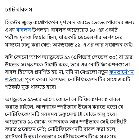
চ্যাট বাবলস
সিস্টেম জুড়ে কথোপকথন দৃশ্যমান করতে ডেভেলপারদের জন্য
এখন
বাবলস
উপলব্ধ। বাবলস অ্যান্ড্রয়েড ১০-এর একটি
পরীক্ষামূলক ফিচার ছিল, যা একটি ডেভেলপার অপশনের
মাধ্যমে চালু করা যেত; অ্যান্ড্রয়েড ১১-এ এর আর প্রয়োজন নেই।
যদি কোনো অ্যাপ অ্যান্ড্রয়েড ১১ (এপিআই লেভেল ৩০) বা তার
উচ্চতর সংস্করণকে টার্গেট করে, তবে এর নোটিফিকেশনগুলো
বাবল হিসেবে প্রদর্শিত হয় না, যদি না সেগুলো নতুন
কনভার্সেশন
শর্তগুলো
পূরণ করে। বিশেষত, নোটিফিকেশনটির সাথে একটি
শর্টকাট যুক্ত থাকতে হবে।
অ্যান্ড্রয়েড ১১-এর আগে, কোনো নোটিফিকেশনকে বাবল
করতে চাইলে, আপনাকে স্পষ্টভাবে উল্লেখ করতে হতো যে
নোটিফিকেশনটি সবসময় ডকুমেন্ট UI মোডে চালু হবে।
অ্যান্ড্রয়েড ১১ থেকে, আপনাকে আর স্পষ্টভাবে সেই সেটিংটি
করার প্রয়োজন নেই; নোটিফিকেশনটি বাবল করা হলে,
প্ল্যাটফর্মটি স্বয়ংক্রিয়ভাবে নোটিফিকেশনটিকে সবসময়