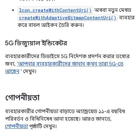
Icon.createWithContentUri()
অথবা নতুন মেথড
createWithAdaptiveBitmapContentUri()
ব্যবহার
করে বাবল আইকন তৈরি করুন।
5G ভিজ্যুয়াল ইন্ডিকেটর
ব্যবহারকারীদের ডিভাইসে 5G নির্দেশক প্রদর্শন করার তথ্যের
জন্য,
'আপনার ব্যবহারকারীদের জানান কখন তারা 5G-তে
আছেন
' দেখুন।
গোপনীয়তা
ব্যবহারকারীর গোপনীয়তা বাড়াতে অ্যান্ড্রয়েড ১১-এ বহুবিধ
পরিবর্তন ও বিধিনিষেধ আনা হয়েছে। আরও জানতে,
গোপনীয়তা
পৃষ্ঠাটি দেখুন।