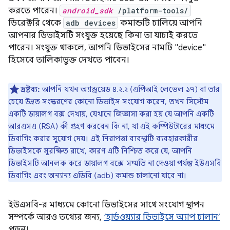
করতে পারেন।
android_sdk
/platform-tools/
ডিরেক্টরি থেকে
adb devices
কমান্ডটি চালিয়ে আপনি
আপনার ডিভাইসটি সংযুক্ত হয়েছে কিনা তা যাচাই করতে
পারেন। সংযুক্ত থাকলে, আপনি ডিভাইসের নামটি "device"
হিসেবে তালিকাভুক্ত দেখতে পাবেন।
দ্রষ্টব্য:
আপনি যখন অ্যান্ড্রয়েড ৪.২.২ (এপিআই লেভেল ১৭) বা তার
চেয়ে উন্নত সংস্করণের কোনো ডিভাইস সংযোগ করেন, তখন সিস্টেম
একটি ডায়ালগ বক্স দেখায়, যেখানে জিজ্ঞাসা করা হয় যে আপনি একটি
আরএসএ (RSA) কী গ্রহণ করবেন কি না, যা এই কম্পিউটারের মাধ্যমে
ডিবাগিং করার সুযোগ দেয়। এই নিরাপত্তা ব্যবস্থাটি ব্যবহারকারীর
ডিভাইসকে সুরক্ষিত রাখে, কারণ এটি নিশ্চিত করে যে, আপনি
ডিভাইসটি আনলক করে ডায়ালগ বক্সে সম্মতি না দেওয়া পর্যন্ত ইউএসবি
ডিবাগিং এবং অন্যান্য এডিবি (adb) কমান্ড চালানো যাবে না।
ইউএসবি-র মাধ্যমে কোনো ডিভাইসের সাথে সংযোগ স্থাপন
সম্পর্কে আরও তথ্যের জন্য,
‘হার্ডওয়্যার ডিভাইসে অ্যাপ চালান’
পড়ুন।