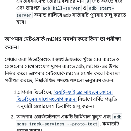
এনভায়রনমেন্ট ভেরিয়েবলটির মান
0
সেট করতে হবে
এবং তারপর
adb kill-server
ও
adb start-
server
কমান্ড চালিয়ে adb সার্ভারটি পুনরায় চালু করতে
হবে।
আপনার নেটওয়ার্ক m
DNS সমর্থন করে কিনা তা পরীক্ষা
করুন।
পেয়ার করা ডিভাইসগুলো স্বয়ংক্রিয়ভাবে খুঁজে বের করতে ও
সেগুলোর সাথে সংযোগ স্থাপন করতে adb, mDNS-এর উপর
নির্ভর করে। আপনার নেটওয়ার্ক mDNS সমর্থন করে কিনা তা
পরীক্ষা করতে, নিম্নলিখিত পদক্ষেপগুলো অনুসরণ করুন:
আপনার ডিভাইসে,
'ওয়াই-ফাই এর মাধ্যমে কোনো
ডিভাইসের সাথে সংযোগ করুন'
বিভাগে বর্ণিত পদ্ধতি
অনুযায়ী ওয়্যারলেস ডিবাগিং চালু করুন।
আপনার ওয়ার্কস্টেশনে একটি টার্মিনাল খুলুন এবং
adb
mdns track-services --proto-text
. কমান্ডটি