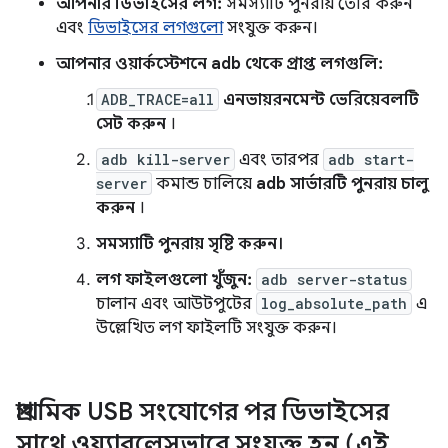
আপনার ডিভাইসের লগ:
সমস্যাটি পুনরায় তৈরি করুন
এবং
ডিভাইসের লগগুলো
সংযুক্ত করুন।
আপনার ওয়ার্কস্টেশনে adb থেকে প্রাপ্ত লগগুলি:
ADB_TRACE=all
এনভায়রনমেন্ট ভেরিয়েবলটি
সেট করুন
।
adb kill-server
এবং তারপর
adb start-
server
কমান্ড চালিয়ে
adb সার্ভারটি পুনরায় চালু
করুন
।
সমস্যাটি পুনরায় সৃষ্টি করুন।
লগ ফাইলগুলো খুঁজুন:
adb server-status
চালান এবং আউটপুটের
log_absolute_path
এ
উল্লেখিত লগ ফাইলটি সংযুক্ত করুন।
প্রাথমিক USB সংযোগের পর ডিভাইসের
সাথে ওয়্যারলেসভাবে সংযুক্ত হন (এই