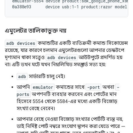
emulator-5554 device product:sdk_google_phone_x86 m
এমুলেটর তালিকাভুক্ত নয়
adb devices
কমান্ডটির একটি ব্যতিক্রমী কমান্ড সিকোয়েন্স
রয়েছে, যার কারণে চলমান এমুলেটরগুলো আপনার ডেস্কটপে
দৃশ্যমান থাকা সত্ত্বেও
adb devices
আউটপুটে প্রদর্শিত হয়
না। এটি তখন ঘটে যখন নিম্নলিখিত
সমস্ত
শর্ত সত্য হয়:
adb
সার্ভারটি চালু নেই।
আপনি
emulator
কমান্ডের সাথে
-port
অথবা
-
ports
অপশনটি ব্যবহার করবেন এবং পোর্টের মান
হিসেবে 5554 থেকে 5584-এর মধ্যে একটি বিজোড়
সংখ্যা বেছে নেবেন।
আপনার বেছে নেওয়া বিজোড় সংখ্যার পোর্টটি ব্যস্ত নয়,
তাই নির্দিষ্ট পোর্ট নম্বরে সংযোগ স্থাপন করা যেতে পারে —