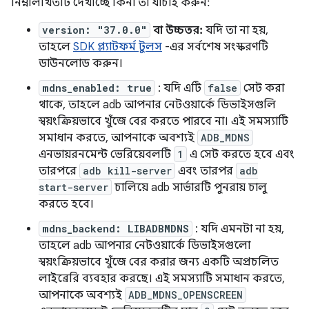
নিম্নলিখিতটি দেখাচ্ছে কিনা তা যাচাই করুন:
version: "37.0.0"
বা উচ্চতর:
যদি তা না হয়,
তাহলে
SDK প্ল্যাটফর্ম টুলস
-এর সর্বশেষ সংস্করণটি
ডাউনলোড করুন।
mdns_enabled: true
: যদি এটি
false
সেট করা
থাকে, তাহলে adb আপনার নেটওয়ার্কে ডিভাইসগুলি
স্বয়ংক্রিয়ভাবে খুঁজে বের করতে পারবে না। এই সমস্যাটি
সমাধান করতে, আপনাকে অবশ্যই
ADB_MDNS
এনভায়রনমেন্ট ভেরিয়েবলটি
1
এ সেট করতে হবে এবং
তারপরে
adb kill-server
এবং তারপর
adb
start-server
চালিয়ে adb সার্ভারটি পুনরায় চালু
করতে হবে।
mdns_backend: LIBADBMDNS
: যদি এমনটা না হয়,
তাহলে adb আপনার নেটওয়ার্কে ডিভাইসগুলো
স্বয়ংক্রিয়ভাবে খুঁজে বের করার জন্য একটি অপ্রচলিত
লাইব্রেরি ব্যবহার করছে। এই সমস্যাটি সমাধান করতে,
আপনাকে অবশ্যই
ADB_MDNS_OPENSCREEN