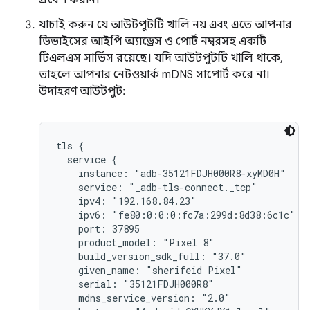
প্রবেশ করান।
যাচাই করুন যে আউটপুটটি খালি নয় এবং এতে আপনার
ডিভাইসের আইপি অ্যাড্রেস ও পোর্ট নম্বরসহ একটি
টিএলএস সার্ভিস রয়েছে। যদি আউটপুটটি খালি থাকে,
তাহলে আপনার নেটওয়ার্ক mDNS সাপোর্ট করে না।
উদাহরণ আউটপুট:
tls {

  service {

    instance: "adb-35121FDJH000R8-xyMD0H"

    service: "_adb-tls-connect._tcp"

    ipv4: "192.168.84.23"

    ipv6: "fe80:0:0:0:fc7a:299d:8d38:6c1c"

    port: 37895

    product_model: "Pixel 8"

    build_version_sdk_full: "37.0"

    given_name: "sherifeid Pixel"

    serial: "35121FDJH000R8"

    mdns_service_version: "2.0"
