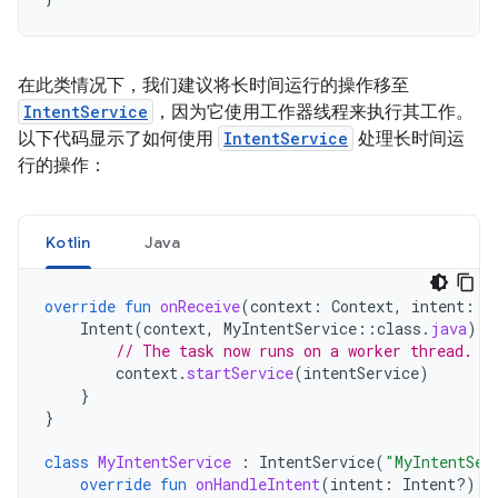
在此类情况下，我们建议将长时间运行的操作移至
IntentService
，因为它使用工作器线程来执行其工作。
以下代码显示了如何使用
IntentService
处理长时间运
行的操作：
Kotlin
Java
override
fun
onReceive
(
context
:
Context
,
intent
:
I
Intent
(
context
,
MyIntentService
::
class
.
java
).
a
// The task now runs on a worker thread.
context
.
startService
(
intentService
)
}
}
class
MyIntentService
:
IntentService
(
"MyIntentSer
override
fun
onHandleIntent
(
intent
:
Intent?)
{