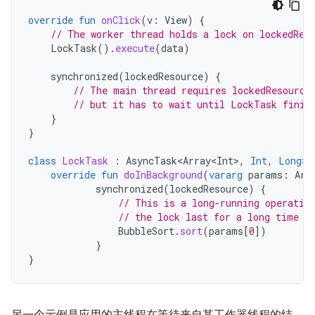
override
fun
onClick
(
v
:
View
)
{
// The worker thread holds a lock on lockedRes
LockTask
().
execute
(
data
)
synchronized
(
lockedResource
)
{
// The main thread requires lockedResource
// but it has to wait until LockTask finis
}
}
class
LockTask
:
AsyncTask<Array<Int>
,
Int
,
Long
>
(
override
fun
doInBackground
(
vararg
params
:
Arr
synchronized
(
lockedResource
)
{
// This is a long-running operatio
// the lock last for a long time
BubbleSort
.
sort
(
params
[
0
]
)
}
}