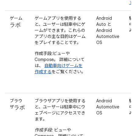
す
ゲーム
ゲームアプリを使用する
Android
駐
ラボ
と、ユーザーは駐車中にゲ
Auto と
中
ームができます。これらの
Android
み
アプリの主な目的はゲーム
Automotive
をプレイすることです。
OS
作成手段:ビューや
Compose。
詳細について
は、
自動車向けゲームを
作成する
をご覧ください。
ブラウ
ブラウザアプリを使用する
Android
駐
ラボ
ザ
と、ユーザーは駐車中にウ
Automotive
中
ェブページにアクセスでき
OS
み
ます。
作成手段:
ビューや
Compose。詳細について