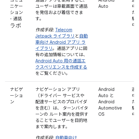
ニケー
ユーザーは車載画面で通話
Auto
中
ション
を発信および着信できま
た
- 通話
す。
駐
ラボ
中
作成手段
:
Telecom
Jetpack ライブラリ
と
自動
車向け Android アプリ ラ
イブラリ
。通話アプリに固
有の追加情報については、
Android Auto 用の通話エ
クスペリエンスを作成する
をご覧ください。
ナビゲ
ナビゲーション アプリ
Android
運
ーショ
（ドライバー サービスや
Auto と
中
ン
配達サービスのプロバイダ
Android
た
を含む）は、 ターンバイタ
Automotive
駐
ーンの ルート案内を提供す
OS
中
ることでユーザーを目的地
まで案内します。
作成手段
:
自動車向け