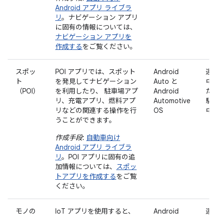
Android アプリ ライブラ
リ
。ナビゲーション アプリ
に固有の情報については、
ナビゲーション アプリを
作成する
をご覧ください。
スポッ
POI アプリでは、スポット
Android
運
ト
を発見してナビゲーション
Auto と
中
（POI）
を利用したり、 駐車場アプ
Android
た
リ、充電アプリ、燃料アプ
Automotive
駐
リなどの関連する操作を行
OS
中
うことができます。
作成手段
:
自動車向け
Android アプリ ライブラ
リ
。POI アプリに固有の追
加情報については、
スポッ
トアプリを作成する
をご覧
ください。
モノの
IoT アプリを使用すると、
Android
運