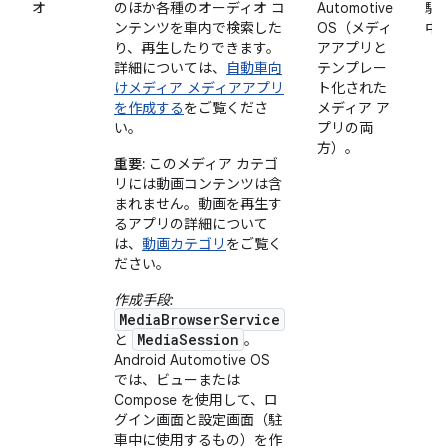
オ
のほか各種のオーディオ コ
Automotive
駐
ンテンツを車内で検索した
OS（メディ
中
り、再生したりできます。
アアプリと
詳細については、
自動車向
テンプレー
けメディア メディアアプリ
ト化された
を作成する
をご覧くださ
メディア ア
い。
プリの両
方）。
重要:
このメディア カテゴ
リには動画コンテンツは含
まれません。動画を再生す
るアプリの詳細について
は、
動画カテゴリ
をご覧く
ださい。
作成手段:
MediaBrowserService
MediaSession
と
。
Android Automotive OS
では、ビューまたは
Compose を使用して、ロ
グイン画面と設定画面（駐
車中に使用するもの）を作