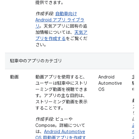
提供できます。
作成手段:
自動車向け
Android アプリ ライブラ
リ
。天気アプリに固有の追
加情報については、
天気ア
プリを作成する
をご覧くだ
さい。
駐車中のアプリのカテゴリ
動画
動画アプリを使用すると、
Android
主
ユーザーは駐車中にストリ
Automotive
駐
ーミング動画を視聴できま
OS
中
す。アプリの主な目的は、
動
ストリーミング動画を表示
ア
することです。
リ
作成手段:
ビューや
は
Compose。詳細について
運
は、
Android Automotive
中
OS 用動画アプリを作成す
オ