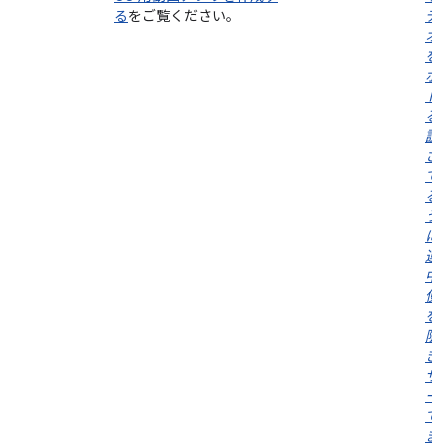
る
をご覧ください。
デ
オ
を
ポ
ト
る
説
さ
て
る
う
に
運
中
使
を
限
き
サ
ー
で
ま