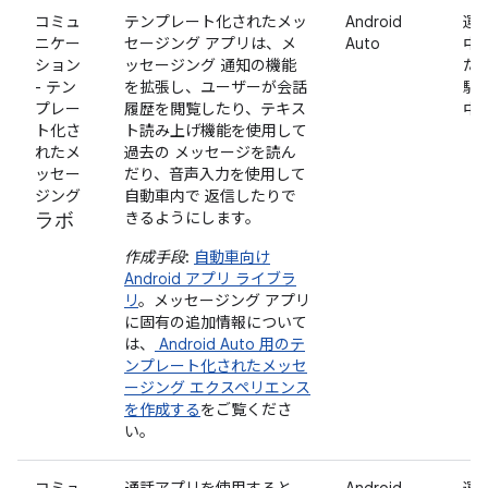
コミュ
テンプレート化されたメッ
Android
運
ニケー
セージング アプリは、メ
Auto
中
ション
ッセージング 通知の機能
た
- テン
を拡張し、ユーザーが会話
駐
プレー
履歴を閲覧したり、テキス
中
ト化さ
ト読み上げ機能を使用して
れたメ
過去の メッセージを読ん
ッセー
だり、音声入力を使用して
ジング
自動車内で 返信したりで
ラボ
きるようにします。
作成手段
:
自動車向け
Android アプリ ライブラ
リ
。メッセージング アプリ
に固有の追加情報について
は、
Android Auto 用のテ
ンプレート化されたメッセ
ージング エクスペリエンス
を作成する
をご覧くださ
い。
コミュ
通話アプリを使用すると、
Android
運