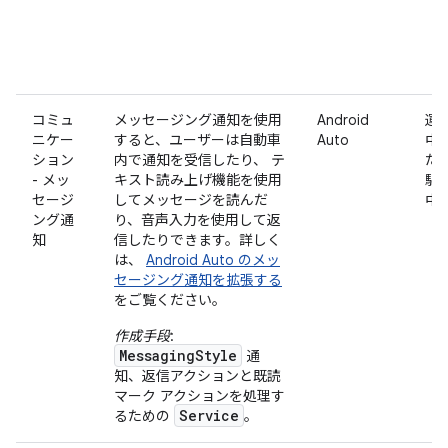
コミュ
メッセージング通知を使用
Android
運
ニケー
すると、ユーザーは自動車
Auto
中
ション
内で通知を受信したり、 テ
た
- メッ
キスト読み上げ機能を使用
駐
セージ
してメッセージを読んだ
中
ング通
り、音声入力を使用して返
知
信したりできます。詳しく
は、
Android Auto のメッ
セージング通知を拡張する
をご覧ください。
作成手段
:
MessagingStyle
通
知、返信アクションと既読
マーク アクションを処理す
Service
るための
。