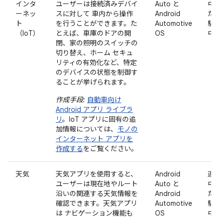
インタ
ユーザーは接続済みデバイ
Auto と
中
ーネッ
スに対して 車内から操作
Android
た
ト
を行うことができます。た
Automotive
駐
（IoT）
とえば、車庫のドアの開
OS
中
閉、家の照明のスイッチの
切り替え、ホーム セキュ
リティの有効化など、特定
のデバイスの状態を制御す
ることが挙げられます。
作成手段:
自動車向け
Android アプリ ライブラ
リ
。IoT アプリに固有の追
加情報については、
モノの
インターネット アプリを
作成する
をご覧ください。
天気
天気アプリを使用すると、
Android
運
ユーザーは現在地やルート
Auto と
中
沿いの関連する天気情報を
Android
た
確認できます。天気アプリ
Automotive
駐
は ナビゲーション機能も
OS
中