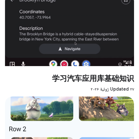
学习汽车应用库基础知识
Updated ۲۷ ژوئیهٔ ۲۰۲۶