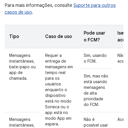
Para mais informações, consulte
Suporte para outros
casos de uso
.
Pode usar
Isen
Tipo
Caso de uso
o FCM?
acei
Mensagens
Requer a
Sim, usando
Não
instantâneas,
entrega de
o FCM.
aceit
bate-papo ou
mensagens em
app de
tempo real
Sim, mas não
chamada.
para os
está usando
usuários
mensagens
enquanto o
de alta
dispositivo
prioridade
está no modo
do FCM.
Soneca ou o
app está no
modo App em
Mensagens
Não é
Aceit
espera.
instantâneas,
possível usar