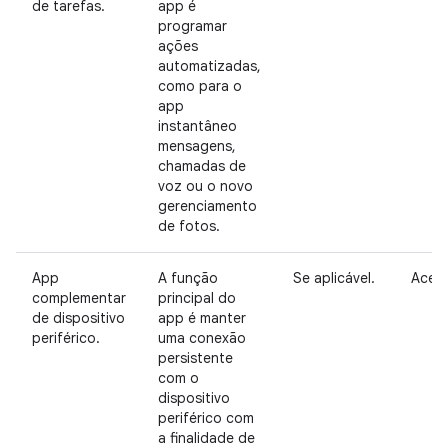
de tarefas.
app é
programar
ações
automatizadas,
como para o
app
instantâneo
mensagens,
chamadas de
voz ou o novo
gerenciamento
de fotos.
App
A função
Se aplicável.
Aceit
complementar
principal do
de dispositivo
app é manter
periférico.
uma conexão
persistente
com o
dispositivo
periférico com
a finalidade de