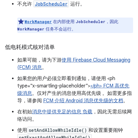
不允许
JobScheduler
运行。
在内部使用
，因此
WorkManager
JobScheduler
任务不会运行。
WorkManager
低电耗模式核对清单
如果可能，请为下游
使用 Firebase Cloud Messaging
(FCM) 消息
。
如果您的用户必须立即看到通知，请使用 <ph
type="x-smartling-placeholder">
</ph> FCM 高优先
级消息
。仅对产生的消息使用高优先级 。如需更多指
导，请参阅
FCM 介绍 Android 消息优先级的文档
。
在初始
消息中提供充足的信息 负载
，因此无需后续网
络访问。
使用
setAndAllowWhileIdle()
和设置重要闹钟
setExactAndAllowWhileIdle()
。