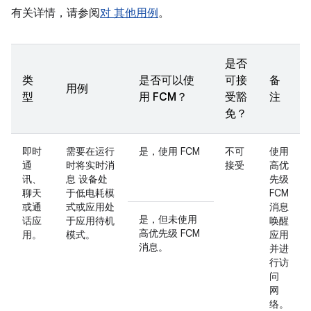
有关详情，请参阅
对 其他用例
。
是否
类
是否可以使
可接
备
用例
型
用 FCM？
受豁
注
免？
即时
需要在运行
是，使用 FCM
不可
使用
通
时将实时消
接受
高优
讯、
息 设备处
先级
聊天
于低电耗模
FCM
或通
式或应用处
消息
是，但未使用
话应
于应用待机
唤醒
高优先级 FCM
用。
模式。
应用
消息。
并进
行访
问
网
络。