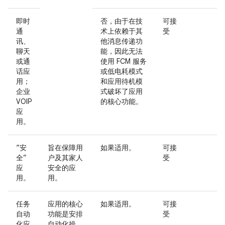
即时
否，由于在技
可接
通
术上依赖于其
受
讯、
他消息传递功
聊天
能，因此无法
或通
使用 FCM 服务
话应
或低电耗模式
用；
和应用待机模
企业
式破坏了应用
VOIP
的核心功能。
应
用。
“安
旨在保障用
如果适用。
可接
全”
户及其家人
受
应
安全的应
用。
用。
任务
应用的核心
如果适用。
可接
自动
功能是安排
受
化应
自动化操