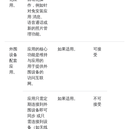
用。
作，例如针
对免安装应
用 消息、
语音通话或
新的照片管
理功能。
外围
应用的核心
如果适用。
可接
设备
功能是维持
受
配套
与应用的
应
用于提供外
用。
围设备的
访问互联
网。
应用只需定
如果适用。
不可
期连接到外
接受
围设备即可
同步 或只
需连接到设
备（如无线