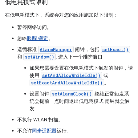
低电耗模式限制
在低电耗模式下，系统会对您的应用施加以下限制：
暂停网络访问。
忽略
唤醒 锁定
。
遵循标准
AlarmManager
闹钟，包括
setExact()
和
setWindow()
, 进入下一个维护窗口
如果您需要设置在低电耗模式下触发的闹钟，请
使用
setAndAllowWhileIdle()
或
setExactAndAllowWhileIdle()
。
设置闹钟
setAlarmClock()
继续正常触发系
统会提前一点时间退出低电耗模式 闹钟就会触
发
不执行 WLAN 扫描。
不允许
同步适配器
运行。