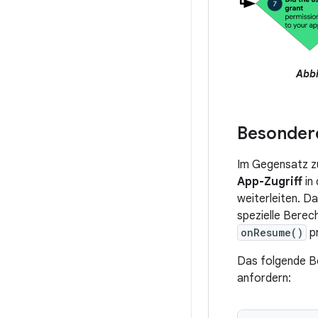
Abbi
Besonder
Im Gegensatz 
App-Zugriff
in
weiterleiten. D
spezielle Berec
onResume()
pr
Das folgende Be
anfordern: