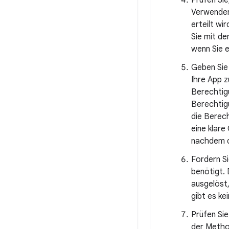
Prüfen Sie
Verwenden
erteilt wi
Sie mit de
wenn Sie e
Geben Sie 
Ihre App z
Berechtigu
Berechtigu
die Berech
eine klare
nachdem d
Fordern Si
benötigt. 
ausgelöst,
gibt es ke
Prüfen Sie
der Meth