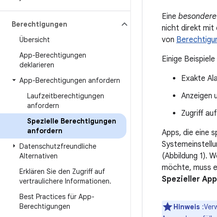
Eine
besondere
Berechtigungen
nicht direkt m
von
Berechtigun
Übersicht
App-Berechtigungen
Einige Beispiele
deklarieren
Exakte Al
App-Berechtigungen anfordern
Anzeigen 
Laufzeitberechtigungen
anfordern
Zugriff au
Spezielle Berechtigungen
anfordern
Apps, die eine s
Systemeinstellu
Datenschutzfreundliche
(Abbildung 1). W
Alternativen
möchte, muss er
Erklären Sie den Zugriff auf
Spezieller App
vertraulichere Informationen
.
Best Practices für App-
Berechtigungen
Hinweis
:Verw