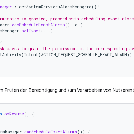
nager
=
getSystemService<AlarmManager>
()
!!
rmission is granted, proceed with scheduling exact alar
ager
.
canScheduleExactAlarms
()
-
>
{
mManager
.
setExact
(...)
{
sk users to grant the permission in the corresponding se
tActivity
(
Intent
(
ACTION_REQUEST_SCHEDULE_EXACT_ALARM
))
um Prüfen der Berechtigung und zum Verarbeiten von Nutzeren
n
onResume
()
{
armManager
.
canScheduleExactAlarms
())
{