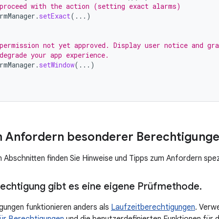
proceed with the action (setting exact alarms)
rmManager
.
setExact
(...)
permission not yet approved. Display user notice and gra
degrade your app experience.
rmManager
.
setWindow
(...)
m Anfordern besonderer Berechtigung
n Abschnitten finden Sie Hinweise und Tipps zum Anfordern spez
rechtigung gibt es eine eigene Prüfmethode
.
ungen funktionieren anders als
Laufzeitberechtigungen
. Verw
für Berechtigungen
und die benutzerdefinierten Funktionen für d