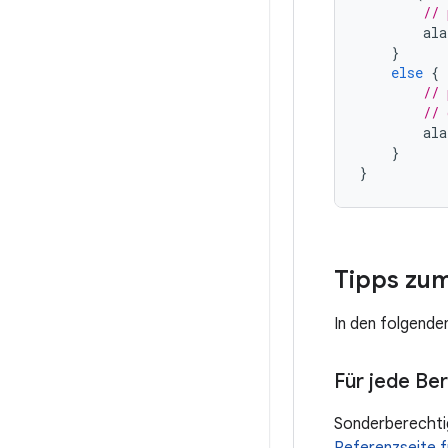
// 
ala
}
else
{
// 
// 
ala
}
}
Tipps zu
In den folgende
Für jede Be
Sonderberechtig
Referenzseite 