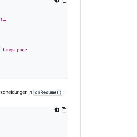
ms…
ttings page
tscheidungen in
onResume()
: