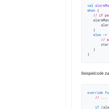
val
alarmMa
when
{
// if pe
alarmMan
alar
}
else
-
>
// a
star
}
}
Beispielcode z
override
fu
// ...
if
(
al