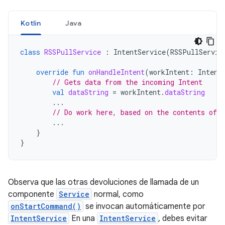
Kotlin
Java
class
RSSPullService
:
IntentService
(
RSSPullServic
override
fun
onHandleIntent
(
workIntent
:
Intent
// Gets data from the incoming Intent
val
dataString
=
workIntent
.
dataString
...
// Do work here, based on the contents of d
...
}
}
Observa que las otras devoluciones de llamada de un
componente
Service
normal, como
onStartCommand()
se invocan automáticamente por
IntentService
En una
IntentService
, debes evitar