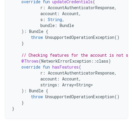
override
fun
updateCredentials
(
r
:
AccountAuthenticatorResponse
,
account
:
Account
,
s
:
String
,
bundle
:
Bundle
):
Bundle
{
throw
UnsupportedOperationException
()
}
// Checking features for the account is not sup
@Throws
(
NetworkErrorException
::
class
)
override
fun
hasFeatures
(
r
:
AccountAuthenticatorResponse
,
account
:
Account
,
strings
:
Array<String>
):
Bundle
{
throw
UnsupportedOperationException
()
}
}