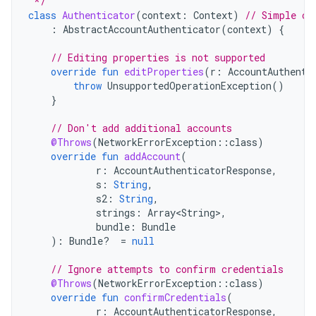
 */
class
Authenticator
(
context
:
Context
)
// Simple co
:
AbstractAccountAuthenticator
(
context
)
{
// Editing properties is not supported
override
fun
editProperties
(
r
:
AccountAuthenti
throw
UnsupportedOperationException
()
}
// Don't add additional accounts
@Throws
(
NetworkErrorException
::
class
)
override
fun
addAccount
(
r
:
AccountAuthenticatorResponse
,
s
:
String
,
s2
:
String
,
strings
:
Array<String>
,
bundle
:
Bundle
):
Bundle? 
=
null
// Ignore attempts to confirm credentials
@Throws
(
NetworkErrorException
::
class
)
override
fun
confirmCredentials
(
r
:
AccountAuthenticatorResponse
,