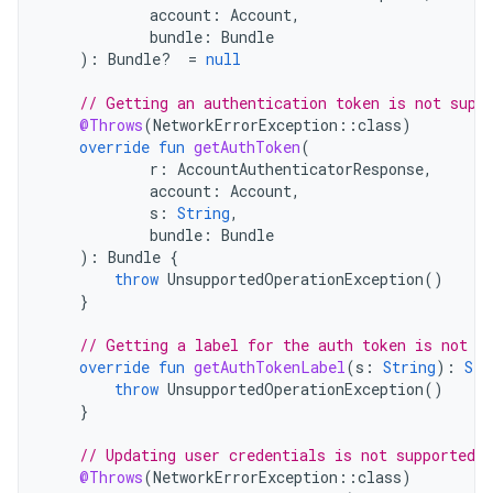
account
:
Account
,
bundle
:
Bundle
):
Bundle? 
=
null
// Getting an authentication token is not supp
@Throws
(
NetworkErrorException
::
class
)
override
fun
getAuthToken
(
r
:
AccountAuthenticatorResponse
,
account
:
Account
,
s
:
String
,
bundle
:
Bundle
):
Bundle
{
throw
UnsupportedOperationException
()
}
// Getting a label for the auth token is not s
override
fun
getAuthTokenLabel
(
s
:
String
):
Str
throw
UnsupportedOperationException
()
}
// Updating user credentials is not supported
@Throws
(
NetworkErrorException
::
class
)