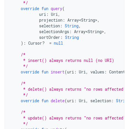
     */
override
fun
query
(
uri
:
Uri
,
projection
:
Array<String>
,
selection
:
String
,
selectionArgs
:
Array<String>
,
sortOrder
:
String
):
Cursor? 
=
null
/*
     * insert() always returns null (no URI)
     */
override
fun
insert
(
uri
:
Uri
,
values
:
ContentV
/*
     * delete() always returns "no rows affected" 
     */
override
fun
delete
(
uri
:
Uri
,
selection
:
Strin
/*
     * update() always returns "no rows affected" 
     */