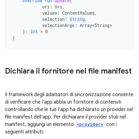
override
fun
update
(
uri
:
Uri
,
values
:
ContentValues
,
selection
:
String
,
selectionArgs
:
Array<String>
):
Int
=
0
}
Dichiara il fornitore nel file manifest
Il framework degli adattatori di sincronizzazione consente
di verificare che l'app abbia un fornitore di contenuti
controllando che le tue l'app ha dichiarato un provider nel
file manifest dell'app. Per dichiarare il provider stub nel
manifest, aggiungi un elemento
<provider>
con i
seguenti attributi: