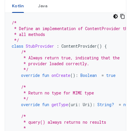
Kotlin
Java
/*
 * Define an implementation of ContentProvider tha
 * all methods
 */
class
StubProvider
:
ContentProvider
()
{
/*
     * Always return true, indicating that the
     * provider loaded correctly.
     */
override
fun
onCreate
():
Boolean
=
true
/*
     * Return no type for MIME type
     */
override
fun
getType
(
uri
:
Uri
):
String?
=
nul
/*
     * query() always returns no results
     *