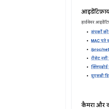
आइडेंटिफ़ा
हार्डवेयर आइडेंट
संपर्कों क
MAC पते क
/proc/net
रीसेट नही
क्लिपबोर्ड
यूएसबी डि
कैमरा और क