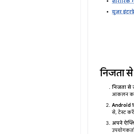
शारीरिक 
यूज़र इंटर
निजता से
निजता से ज
आकलन करे
Android 1
से, टेस्ट कर
अपने ऐप्ल
उपयोगकर्ता