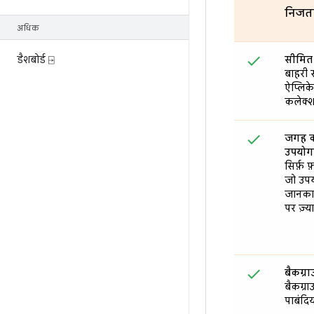
निजता
अधिक
डैशबोर्ड ⍈
सीमित 
बाहरी स
ऐप्लिक
कलेक्श
जगह क
उपयोगकर
सिर्फ़ 
जो उप
जानकार
पर ज़्या
बैकग्रा
बैकग्रा
पाबंदिय