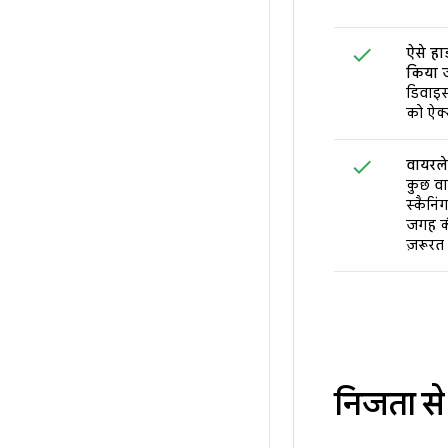
ऐसे हार
किया 
डिवाइ
को ऐक्स
वायरले
कुछ वा
स्कैनिं
जगह क
ज़रूरत 
निजता से