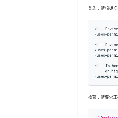
首先，請根據 O
<!--
Device
<uses-permi
<!--
Device
<uses-permi
<uses-permi
<!--
To
ha
or
hig
<uses-permi
接著，請要求正
// Register