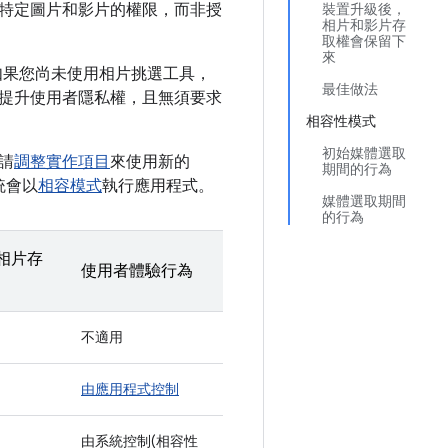
庫中特定圖片和影片的權限，而非授
裝置升級後，
相片和影片存
取權會保留下
來
變更。如果您尚未使用相片挑選工具，
最佳做法
提升使用者隱私權，且無須要求
相容性模式
初始媒體選取
請
調整實作項目
來使用新的
期間的行為
統會以
相容模式
執行應用程式。
媒體選取期間
的行為
相片存
使用者體驗行為
不適用
由應用程式控制
由系統控制(相容性