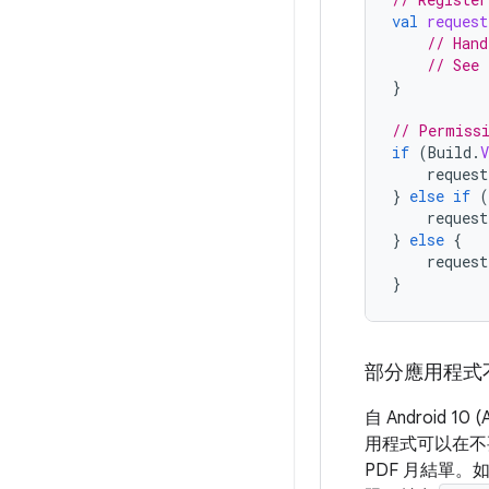
val
request
// Hand
// See 
}
// Permissi
if
(
Build
.
request
}
else
if
(
request
}
else
{
request
}
部分應用程式
自 Androi
用程式可以在不
PDF 月結單