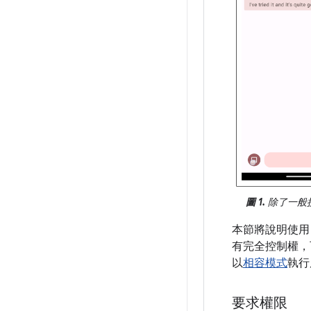
圖 1.
除了一般
本節將說明使
有完全控制權，
以
相容模式
執行
要求權限