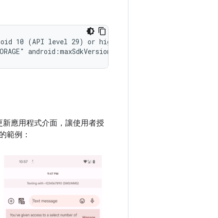
roid
10
(API
level
29)
or
higher
-->

TORAGE"
android:maxSdkVersion="28"
更新應用程式介面，讓使用者授
的範例：