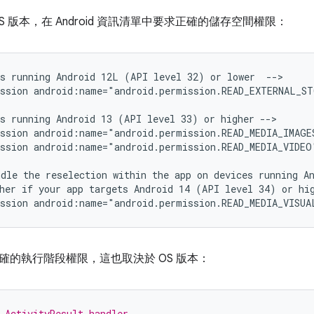
S 版本，在 Android 資訊清單中要求正確的儲存空間權限：
s
running
Android
12L
(API
level
32)
or
lower
-->

ssion
android:name="android.permission.READ_EXTERNAL_S
s
running
Android
13
(API
level
33)
or
higher
-->

ssion
android:name="android.permission.READ_MEDIA_IMAGE
ssion
android:name="android.permission.READ_MEDIA_VIDEO
ndle
the
reselection
within
the
app
on
devices
running
A
her
if
your
app
targets
Android
14
(API
level
34)
or
hi
ssion
android:name="android.permission.READ_MEDIA_VISUA
確的執行階段權限，這也取決於 OS 版本：
 ActivityResult handler