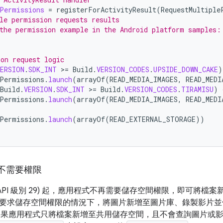
Permissions
=
registerForActivityResult
(
RequestMultiple
le permission requests results
the permission example in the Android platform samples:
on request logic
VERSION
.
SDK_INT
>
=
Build
.
VERSION_CODES
.
UPSIDE_DOWN_CAKE
)
Permissions
.
launch
(
arrayOf
(
READ_MEDIA_IMAGES
,
READ_MEDI
Build
.
VERSION
.
SDK_INT
>
=
Build
.
VERSION_CODES
.
TIRAMISU
)
Permissions
.
launch
(
arrayOf
(
READ_MEDIA_IMAGES
,
READ_MEDI
Permissions
.
launch
(
arrayOf
(
READ_EXTERNAL_STORAGE
))
不需要權限
d 10 (API 級別 29) 起，應用程式不再需要儲存空間權限，即可
要求儲存空間權限的情況下，將圖片新增至圖片庫、錄製影片並
。如果應用程式只將檔案新增至共用儲存空間，且不會查詢圖片或