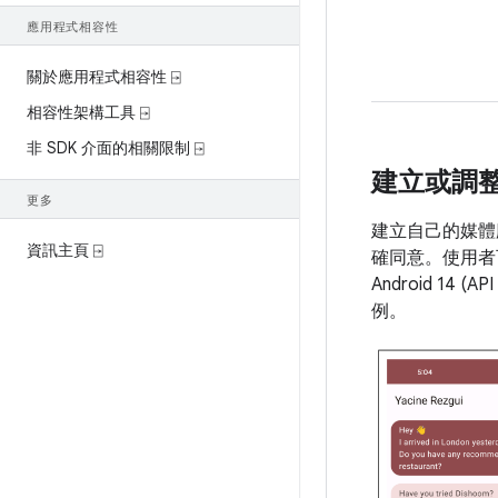
應用程式相容性
關於應用程式相容性 ⍈
相容性架構工具 ⍈
非 SDK 介面的相關限制 ⍈
建立或調
更多
建立自己的媒體
資訊主頁 ⍈
確同意。使用者可
Android 
例。