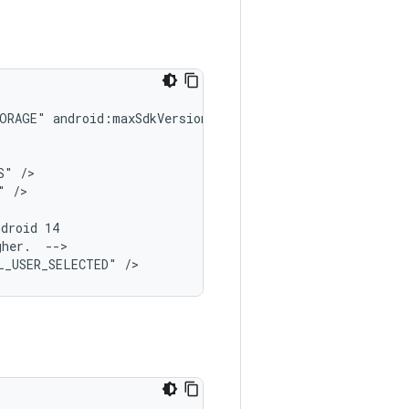
TORAGE"
android:maxSdkVersion="32"
/>

S"
/>

"
/>

ndroid
gher.
-->

L_USER_SELECTED"