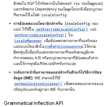
อีกต่อไป AGP ใช้ทรัพยากรในโฟลเดอร์
res
ของโมดูลแอป
และทรัพยากร Dependency ของโมดูลไลบรารีเพื่อระบุภาษา
ที่จะรวมไว้ในไฟล์
LocaleConfig
การอัปเดตแบบไดนามิกสำหรับ
localeConfig
ของ
แอป: ใช้วิธีใน
setOverrideLocaleConfig()
และ
getOverrideLocaleConfig()
ใน
LocaleManager
เพื่ออัปเดตรายการภาษาที่รองรับของ
แอปแบบไดนามิกใน
การตั้งค่าระบบของอุปกรณ์
ใช้ความ
ยืดหยุ่นนี้เพื่อปรับแต่งรายการภาษาที่รองรับตามภูมิภาค
ทำการทดสอบ A/B หรือระบุรายการภาษาที่อัปเดตแล้วหาก
แอปใช้การพุชฝั่งเซิร์ฟเวอร์สำหรับการแปล
ระดับการเข้าถึงภาษาของแอปสําหรับตัวแก้ไขวิธีการป้อน
ข้อมูล (IME)
: IME สามารถใช้วิธี
getApplicationLocales()
เพื่อตรวจสอบภาษาของแอ
ปปัจจุบันและจับคู่ภาษา IME กับภาษานั้น
Grammatical Inflection API