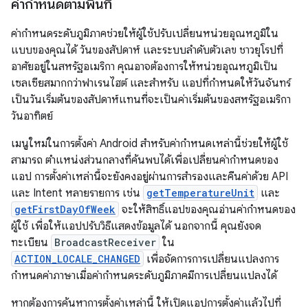
ค่ากำหนดตามพื้นที่
ค่ากำหนดระดับภูมิภาคช่วยให้ผู้ใช้ปรับเปลี่ยนหน่วยอุณหภูมิใน
แบบของคุณได้ วันของสัปดาห์ และระบบลำดับตัวเลข ชาวยุโรปที่
อาศัยอยู่ในสหรัฐอเมริกา คุณอาจต้องการให้หน่วยอุณหภูมิเป็น
เซลเซียสมากกว่าฟาเรนไฮต์ และสำหรับ แอปที่กำหนดให้วันจันทร์
เป็นวันเริ่มต้นของสัปดาห์แทนที่จะเป็นค่าเริ่มต้นของสหรัฐอเมริกา
วันอาทิตย์
เมนูใหม่ในการตั้งค่า Android สำหรับค่ากำหนดเหล่านี้ช่วยให้ผู้ใช้
สามารถ ตำแหน่งส่วนกลางที่ค้นพบได้เพื่อเปลี่ยนค่ากำหนดของ
แอป การตั้งค่าเหล่านี้จะยังคงอยู่ผ่านการสํารองและคืนค่าด้วย API
และ Intent หลายรายการ เช่น
getTemperatureUnit
และ
getFirstDayOfWeek
จะให้สิทธิ์แอปของคุณอ่านค่ากําหนดของ
ผู้ใช้ เพื่อให้แอปปรับวิธีแสดงข้อมูลได้ นอกจากนี้ คุณยังจด
ทะเบียน
BroadcastReceiver
ใน
ACTION_LOCALE_CHANGED
เพื่อจัดการการเปลี่ยนแปลงการ
กำหนดค่าภาษาเมื่อค่ากำหนดระดับภูมิภาคมีการเปลี่ยนแปลงได้
หากต้องการค้นหาการตั้งค่าเหล่านี้ ให้เปิดแอปการตั้งค่าแล้วไปที่