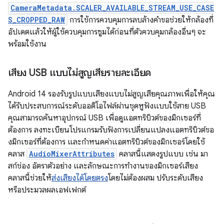
CameraMetadata.SCALER_AVAILABLE_STREAM_USE_CASE
S_CROPPED_RAW
การใช้การควบคุมการลบล้างคําขอช่วยให้กล้องที่
อัปเดตแล้วให้ผู้ใช้ควบคุมการซูมได้ก่อนที่ตัวควบคุมกล้องอื่นๆ จะ
พร้อมใช้งาน
เสียง USB แบบไม่สูญเสียรายละเอียด
Android 14 รองรับรูปแบบเสียงแบบไม่สูญเสียคุณภาพเพื่อให้คุณ
ได้รับประสบการณ์ระดับออดิโอไฟล์ผ่านชุดหูฟังแบบใช้สาย USB
คุณสามารถค้นหาอุปกรณ์ USB เพื่อดูแอตทริบิวต์ของมิกเซอร์ที่
ต้องการ ลงทะเบียนโปรแกรมรับฟังการเปลี่ยนแปลงแอตทริบิวต์ขอ
งมิกเซอร์ที่ต้องการ และกำหนดค่าแอตทริบิวต์ของมิกเซอร์โดยใช้
คลาส
AudioMixerAttributes
คลาสนี้แสดงรูปแบบ เช่น มา
สก์ช่อง อัตราตัวอย่าง และลักษณะการทำงานของมิกเซอร์เสียง
คลาสนี้ช่วยให้
ส่งเสียงได้โดยตรง
โดยไม่ต้องผสม ปรับระดับเสียง
หรือประมวลผลเอฟเฟกต์