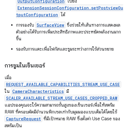
OutputConfiguration
ไปยัง
ExtensionSessionConfiguration.setPostviewOu
tputConfiguration
ได้
การรองรับ
SurfaceView
ซึ่งช่วยให้เส้นทางการแสดงผล
ตัวอย่างได้รับการเพิ่มประสิทธิภาพและประหยัดพลังงานมาก
ขึ้น
รองรับการแตะเพื่อโฟกัสและซูมระหว่างการใช้ส่วนขยาย
การซูมในเซ็นเซอร์
เมื่อ
REQUEST_AVAILABLE_CAPABILITIES_STREAM_USE_CASE
ใน
CameraCharacteristics
มี
SCALER_AVAILABLE_STREAM_USE_CASES_CROPPED_RAW
แอปของคุณจะใช้ความสามารถขั้นสูงของเซ็นเซอร์เพื่อให้สตรีม
RAW ที่ครอบตัดมีจำนวนพิกเซลเท่ากับมุมมองแบบเต็มได้โดยใช้
CaptureRequest
ที่มีเป้าหมาย RAW ซึ่งตั้งค่า Use Case ของ
สตรีมเป็น