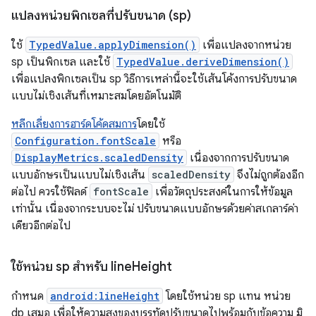
แปลงหน่วยพิกเซลที่ปรับขนาด (sp)
ใช้
TypedValue.applyDimension()
เพื่อแปลงจากหน่วย
sp เป็นพิกเซล และใช้
TypedValue.deriveDimension()
เพื่อแปลงพิกเซลเป็น sp วิธีการเหล่านี้จะใช้เส้นโค้งการปรับขนาด
แบบไม่เชิงเส้นที่เหมาะสมโดยอัตโนมัติ
หลีกเลี่ยงการฮาร์ดโค้ดสมการ
โดยใช้
Configuration.fontScale
หรือ
DisplayMetrics.scaledDensity
เนื่องจากการปรับขนาด
แบบอักษรเป็นแบบไม่เชิงเส้น
scaledDensity
จึงไม่ถูกต้องอีก
ต่อไป ควรใช้ฟิลด์
fontScale
เพื่อวัตถุประสงค์ในการให้ข้อมูล
เท่านั้น เนื่องจากระบบจะไม่ ปรับขนาดแบบอักษรด้วยค่าสเกลาร์ค่า
เดียวอีกต่อไป
ใช้หน่วย sp สำหรับ line
Height
กำหนด
android:lineHeight
โดยใช้หน่วย sp แทน หน่วย
dp เสมอ เพื่อให้ความสูงของบรรทัดปรับขนาดไปพร้อมกับข้อความ มิ