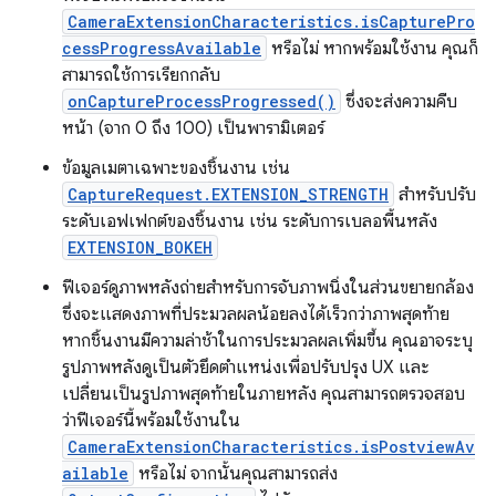
CameraExtensionCharacteristics.isCapturePro
cessProgressAvailable
หรือไม่ หากพร้อมใช้งาน คุณก็
สามารถใช้การเรียกกลับ
onCaptureProcessProgressed()
ซึ่งจะส่งความคืบ
หน้า (จาก 0 ถึง 100) เป็นพารามิเตอร์
ข้อมูลเมตาเฉพาะของชิ้นงาน เช่น
CaptureRequest.EXTENSION_STRENGTH
สำหรับปรับ
ระดับเอฟเฟกต์ของชิ้นงาน เช่น ระดับการเบลอพื้นหลัง
EXTENSION_BOKEH
ฟีเจอร์ดูภาพหลังถ่ายสําหรับการจับภาพนิ่งในส่วนขยายกล้อง
ซึ่งจะแสดงภาพที่ประมวลผลน้อยลงได้เร็วกว่าภาพสุดท้าย
หากชิ้นงานมีความล่าช้าในการประมวลผลเพิ่มขึ้น คุณอาจระบุ
รูปภาพหลังดูเป็นตัวยึดตําแหน่งเพื่อปรับปรุง UX และ
เปลี่ยนเป็นรูปภาพสุดท้ายในภายหลัง คุณสามารถตรวจสอบ
ว่าฟีเจอร์นี้พร้อมใช้งานใน
CameraExtensionCharacteristics.isPostviewAv
ailable
หรือไม่ จากนั้นคุณสามารถส่ง