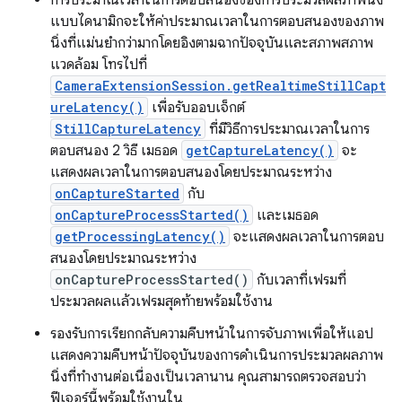
การประมาณเวลาในการตอบสนองของการประมวลผลภาพนิ่ง
แบบไดนามิกจะให้ค่าประมาณเวลาในการตอบสนองของภาพ
นิ่งที่แม่นยำกว่ามากโดยอิงตามฉากปัจจุบันและสภาพสภาพ
แวดล้อม โทรไปที่
CameraExtensionSession.getRealtimeStillCapt
ureLatency()
เพื่อรับออบเจ็กต์
StillCaptureLatency
ที่มีวิธีการประมาณเวลาในการ
ตอบสนอง 2 วิธี เมธอด
getCaptureLatency()
จะ
แสดงผลเวลาในการตอบสนองโดยประมาณระหว่าง
onCaptureStarted
กับ
onCaptureProcessStarted()
และเมธอด
getProcessingLatency()
จะแสดงผลเวลาในการตอบ
สนองโดยประมาณระหว่าง
onCaptureProcessStarted()
กับเวลาที่เฟรมที่
ประมวลผลแล้วเฟรมสุดท้ายพร้อมใช้งาน
รองรับการเรียกกลับความคืบหน้าในการจับภาพเพื่อให้แอป
แสดงความคืบหน้าปัจจุบันของการดำเนินการประมวลผลภาพ
นิ่งที่ทำงานต่อเนื่องเป็นเวลานาน คุณสามารถตรวจสอบว่า
ฟีเจอร์นี้พร้อมใช้งานใน