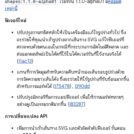
shapes:1.1.0-alpha01
เวอร์ชัน 1.1.0-alpha01 มี
คอมมิต
เหล่านี้
ฟีเจอร์ใหม่
ปรับปรุงการสาธิตหลักให้เป็นเครื่องมือแก้ไขรูปร่างทั่วไป ซึ่ง
จะช่วยให้คุณนำเข้ารูปร่างจากเส้นทาง SVG แก้ไขฟีเจอร์ที่
ตรวจพบด้วยตนเองในกรณีที่กระบวนการอัตโนมัติพลาด และ
ส่งออกผลลัพธ์เป็นโค้ดที่ใช้ในโค้ดเวอร์ชันที่ใช้งานจริงได้
(
I1ac13
)
แทนที่การวัดมุมสำหรับความคืบหน้าของเส้นขอบรูปร่างด้วย
การวัดความยาวเส้นโค้ง ซึ่งจะช่วยให้ใช้รูปร่างที่ซับซ้อนมากขึ้น
สำหรับการมอร์ฟได้ (
I75478
) ,
I390dd
ปรับปรุงอัลกอริทึมการแมปฟีเจอร์ เพื่อให้การมอร์ฟหลายๆ
อย่างดูเป็นธรรมชาติมากขึ้น (
I83287
)
การเปลี่ยนแปลง API
เพิ่มการนำเข้าเส้นทาง SVG และตัวจัดลำดับฟีเจอร์ ขั้นตอน