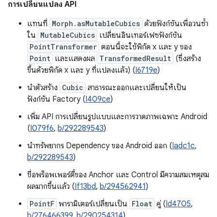
การเปลี่ยนแปลง API
แทนที่
Morph.asMutableCubics
ด้วยฟังก์ชันเพื่อวนซ้ำ
ใน
MutableCubics
เปลี่ยนอินเทอร์เฟซฟังก์ชัน
PointTransformer
ตอนนี้จะใช้พิกัด x และ y ของ
Point
และแสดงผล
TransformedResult
(ซึ่งสร้าง
ขึ้นด้วยพิกัด x และ y ที่แปลงแล้ว) (
I6719e
)
นำตัวสร้าง
Cubic
สาธารณะออกและเปลี่ยนให้เป็น
ฟังก์ชัน Factory (
I409ce
)
เพิ่ม API การเปลี่ยนรูปแบบและการวาดภาพเฉพาะ Android
(
I079f6
,
b/292289543
)
นำทรัพยากร Dependency ของ Android ออก (
Iadc1c
,
b/292289543
)
ชื่อพร็อพเพอร์ตี้ของ Anchor และ Control มีความสมเหตุสม
ผลมากขึ้นแล้ว (
If13bd
,
b/294562941
)
PointF
พารามิเตอร์เปลี่ยนเป็น
Float
คู่ (
Id4705
,
b/276466399
,
b/290254314
)