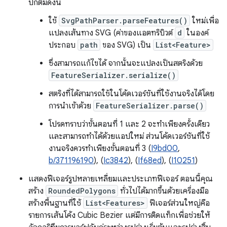
ปกติมีดังนี้
ใช้
SvgPathParser.parseFeatures()
ใหม่เพื่อ
แปลงเส้นทาง SVG (ค่าของแอตทริบิวต์
d
ในองค์
ประกอบ
path
ของ SVG) เป็น
List<Feature>
ซึ่งสามารถแก้ไขได้ จากนั้นจะแปลงเป็นสตริงด้วย
FeatureSerializer.serialize()
สตริงที่ได้สามารถใช้ในโค้ดเวอร์ชันที่ใช้งานจริงได้โดย
การนำเข้าด้วย
FeatureSerializer.parse()
โปรดทราบว่าขั้นตอนที่ 1 และ 2 จะทำเพียงครั้งเดียว
และสามารถทำได้ด้วยแอปใหม่ ส่วนโค้ดเวอร์ชันที่ใช้
งานจริงควรทำเพียงขั้นตอนที่ 3 (
I9bd00
,
b/371196190
), (
Ic3842
), (
If68ed
), (
I10251
)
แสดงฟีเจอร์รูปหลายเหลี่ยมและประเภทฟีเจอร์ ตอนนี้คุณ
สร้าง
RoundedPolygons
ทั่วไปได้มากขึ้นด้วยเครื่องมือ
สร้างพื้นฐานที่ใช้
List<Features>
ฟีเจอร์ส่วนใหญ่คือ
รายการเส้นโค้ง Cubic Bezier แต่มีการติดแท็กเพื่อช่วยให้