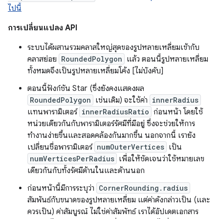
ไปนี้
การเปลี่ยนแปลง API
ระบบได้ผสานรวมคลาสใหญ่สุดของรูปหลายเหลี่ยมเข้ากับ
คลาสย่อย
RoundedPolygon
แล้ว ตอนนี้รูปหลายเหลี่ยม
ทั้งหมดจึงเป็นรูปหลายเหลี่ยมโค้ง [ไม่บังคับ]
ตอนนี้ฟังก์ชัน Star (ซึ่งยังคงแสดงผล
RoundedPolygon
เช่นเดิม) จะใช้ค่า
innerRadius
แทนพารามิเตอร์
innerRadiusRatio
ก่อนหน้า โดยใช้
หน่วยเดียวกันกับพารามิเตอร์รัศมีที่มีอยู่ ซึ่งจะช่วยให้การ
ทำงานง่ายขึ้นและสอดคล้องกันมากขึ้น นอกจากนี้ เรายัง
เปลี่ยนชื่อพารามิเตอร์
numOuterVertices
เป็น
numVerticesPerRadius
เพื่อให้ชัดเจนว่าใช้หมายเลข
เดียวกันกับทั้งรัศมีด้านในและด้านนอก
ก่อนหน้านี้มีการระบุว่า
CornerRounding.radius
สัมพันธ์กับขนาดของรูปหลายเหลี่ยม แต่ค่าดังกล่าวเป็น (และ
ควรเป็น) ค่าสัมบูรณ์ ไม่ใช่ค่าสัมพัทธ์ เราได้อัปเดตเอกสาร