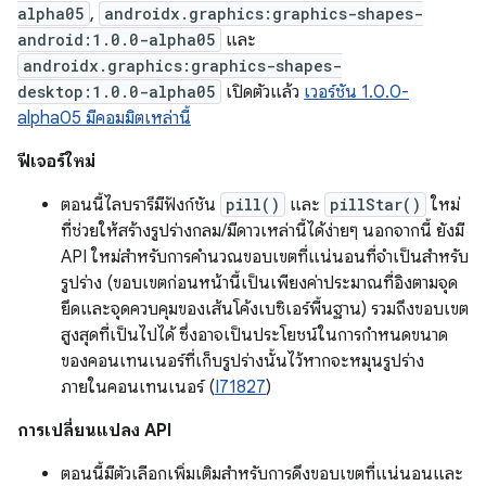
alpha05
,
androidx.graphics:graphics-shapes-
android:1.0.0-alpha05
และ
androidx.graphics:graphics-shapes-
desktop:1.0.0-alpha05
เปิดตัวแล้ว
เวอร์ชัน 1.0.0-
alpha05 มีคอมมิตเหล่านี้
ฟีเจอร์ใหม่
ตอนนี้ไลบรารีมีฟังก์ชัน
pill()
และ
pillStar()
ใหม่
ที่ช่วยให้สร้างรูปร่างกลม/มีดาวเหล่านี้ได้ง่ายๆ นอกจากนี้ ยังมี
API ใหม่สำหรับการคำนวณขอบเขตที่แน่นอนที่จำเป็นสำหรับ
รูปร่าง (ขอบเขตก่อนหน้านี้เป็นเพียงค่าประมาณที่อิงตามจุด
ยึดและจุดควบคุมของเส้นโค้งเบซิเอร์พื้นฐาน) รวมถึงขอบเขต
สูงสุดที่เป็นไปได้ ซึ่งอาจเป็นประโยชน์ในการกำหนดขนาด
ของคอนเทนเนอร์ที่เก็บรูปร่างนั้นไว้หากจะหมุนรูปร่าง
ภายในคอนเทนเนอร์ (
I71827
)
การเปลี่ยนแปลง API
ตอนนี้มีตัวเลือกเพิ่มเติมสำหรับการดึงขอบเขตที่แน่นอนและ