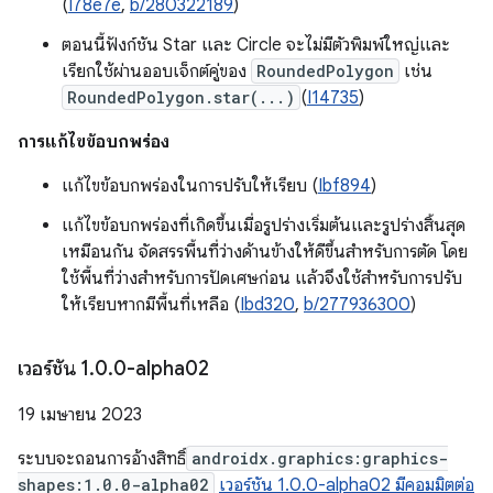
(
I78e7e
,
b/280322189
)
ตอนนี้ฟังก์ชัน Star และ Circle จะไม่มีตัวพิมพ์ใหญ่และ
เรียกใช้ผ่านออบเจ็กต์คู่ของ
RoundedPolygon
เช่น
RoundedPolygon.star(...)
(
I14735
)
การแก้ไขข้อบกพร่อง
แก้ไขข้อบกพร่องในการปรับให้เรียบ (
Ibf894
)
แก้ไขข้อบกพร่องที่เกิดขึ้นเมื่อรูปร่างเริ่มต้นและรูปร่างสิ้นสุด
เหมือนกัน จัดสรรพื้นที่ว่างด้านข้างให้ดีขึ้นสำหรับการตัด โดย
ใช้พื้นที่ว่างสำหรับการปัดเศษก่อน แล้วจึงใช้สำหรับการปรับ
ให้เรียบหากมีพื้นที่เหลือ (
Ibd320
,
b/277936300
)
เวอร์ชัน 1
.
0
.
0-alpha02
19 เมษายน 2023
ระบบจะถอนการอ้างสิทธิ์
androidx.graphics:graphics-
shapes:1.0.0-alpha02
เวอร์ชัน 1.0.0-alpha02 มีคอมมิตต่อ