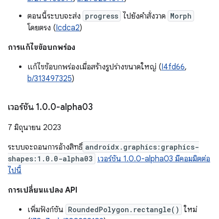
ตอนนี้ระบบจะส่ง
progress
ไปยังคำสั่งวาด
Morph
โดยตรง (
Icdca2
)
การแก้ไขข้อบกพร่อง
แก้ไขข้อบกพร่องเมื่อสร้างรูปร่างขนาดใหญ่ (
I4fd66
,
b/313497325
)
เวอร์ชัน 1
.
0
.
0-alpha03
7 มิถุนายน 2023
ระบบจะถอนการอ้างสิทธิ์
androidx.graphics:graphics-
shapes:1.0.0-alpha03
เวอร์ชัน 1.0.0-alpha03 มีคอมมิตต่อ
ไปนี้
การเปลี่ยนแปลง API
เพิ่มฟังก์ชัน
RoundedPolygon.rectangle()
ใหม่