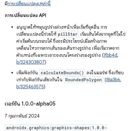
มี
การเปลี่ยนแปลงเหล่านี้
การเปลี่ยนแปลง API
อนุญาตให้หมุนรูปร่างล่วงหน้าเพื่อเริ่มที่จุดอื่น การ
เปลี่ยนแปลงนี้ช่วยให้
pillStar
เริ่มเส้นโค้งจากจุดที่ไม่ใช่
ค่าเริ่มต้นบนขอบได้ ซึ่งจะมีประโยชน์เมื่อสร้างภาพ
เคลื่อนไหวการลากเส้นของเส้นทางรูปร่าง เพื่อเริ่มวาดจาก
ตำแหน่งที่เฉพาะเจาะจงบนโครงร่างของรูปร่าง (
Ifbb4d
,
b/324303807
)
เพิ่มฟังก์ชัน
calculateBounds()
ลงในมอร์ฟ ซึ่งเทียบ
เท่ากับฟังก์ชันเดียวกันใน
RoundedPolygon
(
I8a3b6
,
b/325463575
)
เวอร์ชัน 1
.
0
.
0-alpha05
7 กุมภาพันธ์ 2024
androidx.graphics:graphics-shapes:1.0.0-