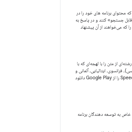
 محتوای برنامه های خود را در
«قابل جستجو» کنند و در پاسخ به
را که می‌خواهند از آن پیشنهاد
درویدی اجازه می‌دهد تا رشته‌ای از متن را با لهجه‌ای که با
ی)، فرانسوی، ایتالیایی، آلمانی و
اسپانیایی. اگر از دستگاه T-Mobile G1 یا Dream استفاده می کنید، باید برنامه SpeechSynthesis Data Installer را از Google Play دانلود
 خاص به توسعه دهندگان برنامه