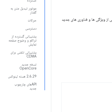
گسترده
موتور تبدیل متن به
گفتار
 برخی از ویژگی ها و فناوری های جدید
حرکات
دسترسی
پشتیبانی گسترده از
تراکم و وضوح صفحه
نمایش
پشتیبانی تلفنی برای
CDMA
نسخه جدید
OpenCore
2.6.29 هسته لینوکس
APIهای چارچوب
جدید