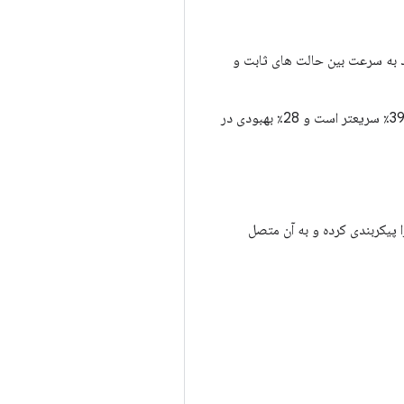
ند به سرعت بین حالت های ثابت و
اندروید 1.6 نیز تجربه دوربین بسیار سریع تری را ارائه می دهد. در مقایسه با نسخه قبلی، راه اندازی دوربین اکنون 39٪ سریعتر است و 28٪ بهبودی در
زی (VPN) در تنظیمات به کاربران اجازه می دهد تا انواع VPN های زیر را پیکربندی کرده و به آن متصل