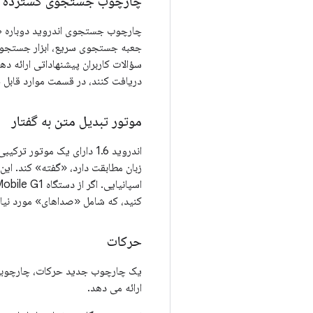
چارچوب جستجوی گسترده
چارچوب جستجوی اندروید دوباره طر
جعبه جستجوی سریع، ابزار جستجوی ج
سؤالات کاربران پیشنهاداتی ارائه ده
دریافت کنند، در قسمت موارد قابل
موتور تبدیل متن به گفتار
زبان مطابقت دارد، «گفته» کند. این 
کنید، که شامل «صداهای» مورد نیاز
حرکات
یک چارچوب جدید حرکات، چارچوبی بر
ارائه می دهد.