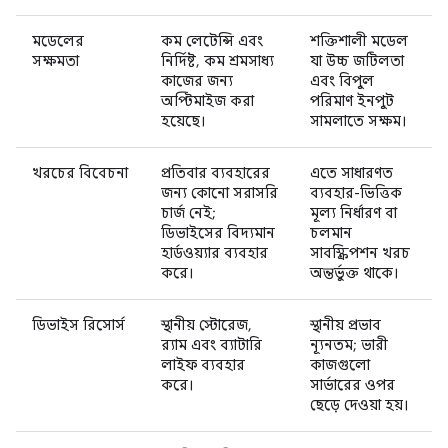
মডেলের
কম লেটেন্সি এবং
শক্তিশালী মডেল
সক্ষমতা
নির্দিষ্ট, কম শ্রমসাধ্য
যা উচ্চ জটিলতা
কাজের জন্য
এবং বিপুল
অপ্টিমাইজ করা
পরিমাণ ইনপুট
হয়েছে।
সামলাতে সক্ষম।
খরচের বিবেচনা
প্রতিবার ব্যবহারের
এতে সাধারণত
জন্য কোনো সরাসরি
ব্যবহার-ভিত্তিক
চার্জ নেই;
মূল্য নির্ধারণ বা
ডিভাইসের বিদ্যমান
চলমান
হার্ডওয়্যার ব্যবহার
সাবস্ক্রিপশন খরচ
করে।
অন্তর্ভুক্ত থাকে।
ডিভাইস রিসোর্স
স্থানীয় স্টোরেজ,
স্থানীয় প্রভাব
র‍্যাম এবং ব্যাটারি
ন্যূনতম; ভারী
লাইফ ব্যবহার
কাজগুলো
করে।
সার্ভারের ওপর
ছেড়ে দেওয়া হয়।