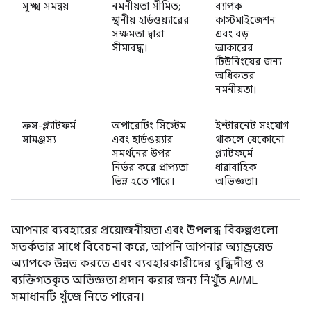
সূক্ষ্ম সমন্বয়
নমনীয়তা সীমিত;
ব্যাপক
স্থানীয় হার্ডওয়্যারের
কাস্টমাইজেশন
সক্ষমতা দ্বারা
এবং বড়
সীমাবদ্ধ।
আকারের
টিউনিংয়ের জন্য
অধিকতর
নমনীয়তা।
ক্রস-প্ল্যাটফর্ম
অপারেটিং সিস্টেম
ইন্টারনেট সংযোগ
সামঞ্জস্য
এবং হার্ডওয়্যার
থাকলে যেকোনো
সমর্থনের উপর
প্ল্যাটফর্মে
নির্ভর করে প্রাপ্যতা
ধারাবাহিক
ভিন্ন হতে পারে।
অভিজ্ঞতা।
আপনার ব্যবহারের প্রয়োজনীয়তা এবং উপলব্ধ বিকল্পগুলো
সতর্কতার সাথে বিবেচনা করে, আপনি আপনার অ্যান্ড্রয়েড
অ্যাপকে উন্নত করতে এবং ব্যবহারকারীদের বুদ্ধিদীপ্ত ও
ব্যক্তিগতকৃত অভিজ্ঞতা প্রদান করার জন্য নিখুঁত AI/ML
সমাধানটি খুঁজে নিতে পারেন।