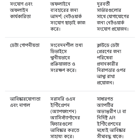
সংযোগ এবং
অফলাইনে
দূরবর্তী
অফলাইন
ব্যবহারের জন্য
সার্ভারগুলোর
কার্যকারিতা
আদর্শ; নেটওয়ার্ক
সাথে যোগাযোগের
সংযোগ ছাড়াই কাজ
জন্য নেটওয়ার্ক
করে।
সংযোগ প্রয়োজন।
ডেটা গোপনীয়তা
সংবেদনশীল তথ্য
ক্লাউডে ডেটা
ডিভাইসে
প্রেরণের জন্য
স্থানীয়ভাবে
পরিষেবা
প্রক্রিয়াজাত ও
প্রদানকারীর
সংরক্ষণ করে।
নিরাপত্তার ওপর
আস্থা রাখা
প্রয়োজন।
আবিষ্কারযোগ্যতা
সরাসরি ওএস
সাধারণত
এবং নাগাল
ইন্টিগ্রেশন
অ্যাপটির
(অ্যাপফাংশন)
অভ্যন্তরীণ UI বা
অ্যাসিস্ট্যান্টদের
নির্দিষ্ট API
ফিচারগুলো
ইন্টিগ্রেশনের
আবিষ্কার করতে
মধ্যেই আবিষ্কার
সাহায্য করে।
সীমাবদ্ধ থাকে।