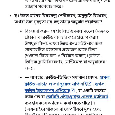
অপ্টিমাইজ করা কাস্টম মডেল প্রশিক্ষণ ও স্থাপনের
সরঞ্জাম সরবরাহ করে।
ই) উন্নত মানের বিষয়বস্তু শ্রেণীকরণ, অনুভূতি বিশ্লেষণ,
অথবা উচ্চ সূক্ষ্মতা সহ
বহু
ভাষার অনুবাদ প্রয়োজন?
বিবেচনা করুন যে প্রচলিত এমএল মডেল (সম্ভবত
LiteRT বা ক্লাউড ব্যবহার করে প্রয়োগ করা)
উপযুক্ত কিনা, অথবা উন্নত এনএলইউ-এর জন্য
জেনারেটিভ মডেলের প্রয়োজন আছে কিনা
(শুরুতে ফিরে যান, A নির্বাচন করুন)। ক্লাউড-
ভিত্তিক ক্লাসিফিকেশন, সেন্টিমেন্ট বা অনুবাদের
জন্য:
→ ব্যবহার: ক্লাউড-ভিত্তিক সমাধান (যেমন,
গুগল
ক্লাউড ন্যাচারাল ল্যাঙ্গুয়েজ এপিআই
,
গুগল
ক্লাউড ট্রান্সলেশন এপিআই
,
যা একটি কাস্টম
ব্যাকএন্ড বা
জেমিনি এন্টারপ্রাইজ এজেন্ট প্ল্যাটফর্ম
ব্যবহার করে অ্যাক্সেস করা যেতে পারে)
।
(অফলাইনে থাকলে বা গোপনীয়তা মুখ্য হলে,