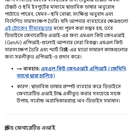
আপনি বিভিন্ন ধরনের ব্যবহারের জন্য শুধুমাত্র টেক্সট অথবা
টেক্সট ও ছবি ইনপুটের মাধ্যমে স্বাভাবিক ভাষার অনুরোধ
পাঠাতে পারেন, যেমন—ছবি বোঝা, সংক্ষিপ্ত অনুবাদ এবং
নির্দেশিত সারসংক্ষেপ তৈরি। যদি আপনার ব্যবহারের ক্ষেত্রগুলো
এই টোকেন সীমাবদ্ধতার
মধ্যে পূরণ করা সম্ভব হয়, তবে
ডিভাইসে জেনারেটিভ এআই-এর জন্য এমএল কিট জেনএআই
(GenAI) এপিআই-গুলোই আপনার সেরা বিকল্প। এমএল কিট
সারসংক্ষেপ তৈরি এবং স্মার্ট রিপ্লাই-এর মতো সাধারণ কাজগুলোর
জন্য সরলীকৃত এপিআই-ও প্রদান করে।
→ ব্যবহার:
এমএল কিট জেনএআই এপিআই (জেমিনি
ন্যানো দ্বারা চালিত)
কারণ
: স্বাভাবিক ভাষার প্রম্পট ব্যবহার করে ডিভাইসে
জেনারেটিভ এআই টাস্ক একীভূত করার সবচেয়ে সহজ
উপায়, সর্বোচ্চ অগ্রাধিকারপ্রাপ্ত অন-ডিভাইস সমাধান।
ক্লাউড জেনারেটিভ এআই