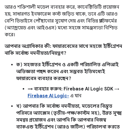
আরও শক্তিশালী মডেল ব্যবহার করে, কানেক্টিভিটি প্রয়োজন
হয়, সাধারণত ইনফারেন্স কস্ট জড়িত থাকে, তবে এটি আরও
বেশি ডিভাইসে পৌঁছানোর সুযোগ দেয় এবং বিভিন্ন প্ল্যাটফর্মের
(অ্যান্ড্রয়েড এবং আইওএস) মধ্যে সহজে সামঞ্জস্যতা নিশ্চিত
করে।
আপনার অগ্রাধিকার কী: ফায়ারবেসের সাথে সহজে ইন্টিগ্রেশন
নাকি সর্বোচ্চ নমনীয়তা/নিয়ন্ত্রণ?
ক) সহজতর ইন্টিগ্রেশন ও একটি পরিচালিত এপিআই
অভিজ্ঞতা পছন্দ করেন এবং সম্ভবত ইতিমধ্যেই
ফায়ারবেস ব্যবহার করছেন?
→ ব্যবহার করুন: Firebase AI Logic SDK
→
Firebase AI Logic-
এ যান
খ) আপনার কি সর্বোচ্চ নমনীয়তা, মডেলের বিস্তৃত
পরিসরে অ্যাক্সেস (তৃতীয়-পক্ষ/কাস্টম সহ), উন্নত সূক্ষ্ম
সমন্বয় প্রয়োজন এবং আপনি কি আপনার নিজস্ব
ব্যাকএন্ড ইন্টিগ্রেশন (আরও জটিল) পরিচালনা করতে