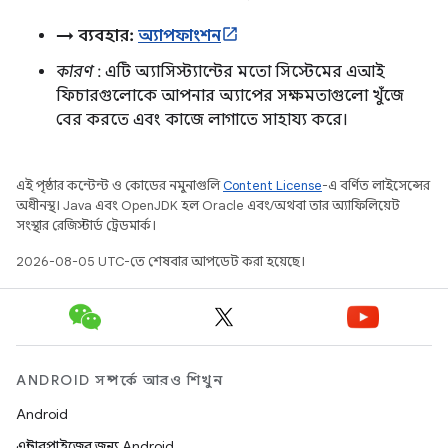
→ ব্যবহার:
অ্যাপফাংশন
কারণ
: এটি অ্যাসিস্ট্যান্টের মতো সিস্টেমের এআই
ফিচারগুলোকে আপনার অ্যাপের সক্ষমতাগুলো খুঁজে
বের করতে এবং কাজে লাগাতে সাহায্য করে।
এই পৃষ্ঠার কন্টেন্ট ও কোডের নমুনাগুলি
Content License
-এ বর্ণিত লাইসেন্সের
অধীনস্থ। Java এবং OpenJDK হল Oracle এবং/অথবা তার অ্যাফিলিয়েট
সংস্থার রেজিস্টার্ড ট্রেডমার্ক।
2026-08-05 UTC-তে শেষবার আপডেট করা হয়েছে।
ANDROID সম্পর্কে আরও শিখুন
Android
এন্টারপ্রাইজের জন্য Android