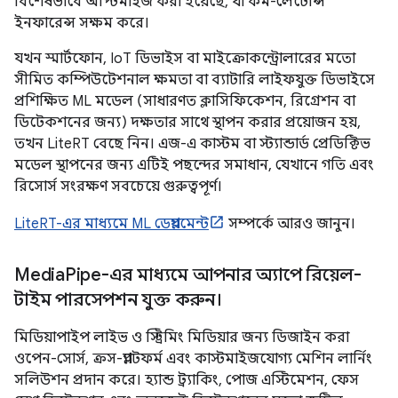
বিশেষভাবে অপ্টিমাইজ করা হয়েছে, যা কম-লেটেন্সি
ইনফারেন্স সক্ষম করে।
যখন স্মার্টফোন, IoT ডিভাইস বা মাইক্রোকন্ট্রোলারের মতো
সীমিত কম্পিউটেশনাল ক্ষমতা বা ব্যাটারি লাইফযুক্ত ডিভাইসে
প্রশিক্ষিত ML মডেল (সাধারণত ক্লাসিফিকেশন, রিগ্রেশন বা
ডিটেকশনের জন্য) দক্ষতার সাথে স্থাপন করার প্রয়োজন হয়,
তখন LiteRT বেছে নিন। এজ-এ কাস্টম বা স্ট্যান্ডার্ড প্রেডিক্টিভ
মডেল স্থাপনের জন্য এটিই পছন্দের সমাধান, যেখানে গতি এবং
রিসোর্স সংরক্ষণ সবচেয়ে গুরুত্বপূর্ণ।
LiteRT-এর মাধ্যমে ML ডেপ্লয়মেন্ট
সম্পর্কে আরও জানুন।
Media
Pipe-এর মাধ্যমে আপনার অ্যাপে রিয়েল-
টাইম পারসেপশন যুক্ত করুন।
মিডিয়াপাইপ লাইভ ও স্ট্রিমিং মিডিয়ার জন্য ডিজাইন করা
ওপেন-সোর্স, ক্রস-প্ল্যাটফর্ম এবং কাস্টমাইজযোগ্য মেশিন লার্নিং
সলিউশন প্রদান করে। হ্যান্ড ট্র্যাকিং, পোজ এস্টিমেশন, ফেস