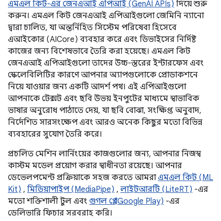
এমএল কিট-এর জেনএআই এপিআই (GenAI APIs)
দিয়ে শুরু
করুন। এমএল কিট জেনএআই এপিআইগুলো জেমিনি ন্যানো
দ্বারা চালিত, যা অন্তর্নিহিত সিস্টেম পরিষেবা হিসেবে
এআইকোর (AICore) ব্যবহার করে এবং ডিভাইসের নির্দিষ্ট
কাজের জন্য বিশেষভাবে তৈরি করা হয়েছে। এমএল কিট
জেনএআই এপিআইগুলো তাদের উচ্চ-স্তরের ইন্টারফেস এবং
স্কেলেবিলিটির কারণে আপনার অ্যাপগুলোকে প্রোডাকশনে
নিয়ে যাওয়ার জন্য একটি আদর্শ পথ। এই এপিআইগুলো
আপনাকে টেক্সট এবং ছবি উভয় ইনপুটের মাধ্যমে স্বাভাবিক
ভাষার অনুরোধ পাঠাতে দেয়, যা ছবি বোঝা, সংক্ষিপ্ত অনুবাদ,
নির্দেশিত সারসংক্ষেপ এবং আরও অনেক কিছুর মতো বিভিন্ন
ব্যবহারের সুযোগ তৈরি করে।
প্রচলিত মেশিন লার্নিংয়ের কাজগুলোর জন্য, আপনার নিজস্ব
কাস্টম মডেল প্রয়োগ করার স্বাধীনতা রয়েছে। আপনার
ডেভেলপমেন্ট প্রক্রিয়াকে সহজ করতে আমরা
এমএল কিট (ML
Kit)
,
মিডিয়াপাইপ (MediaPipe)
,
লাইটআরটি (LiteRT)
-এর
মতো শক্তিশালী টুল এবং
গুগল প্লে (Google Play)
-এর
ডেলিভারি ফিচার সরবরাহ করি।