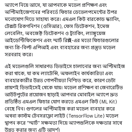
অ্যাপে নিয়ে আসে, যা আপনাকে মডেল প্রশিক্ষণ এবং
অপ্টিমাইজেশনের পরিবর্তে ফিচার ডেভেলপমেন্টের উপর
মনোযোগ দিতে সাহায্য করে। এমএল কিট বারকোড স্ক্যানিং,
টেক্সট রিকগনিশন (ওসিআর), ফেস ডিটেকশন, ইমেজ
লেবেলিং, অবজেক্ট ডিটেকশন ও ট্র্যাকিং, ল্যাঙ্গুয়েজ
আইডেন্টিফিকেশন এবং স্মার্ট রিপ্লাই-এর মতো ফিচারগুলোর
জন্য প্রি-বিল্ট এপিআই এবং ব্যবহারের জন্য প্রস্তুত মডেল
সরবরাহ করে।
এই মডেলগুলি সাধারণত ডিভাইসে চালানোর জন্য অপ্টিমাইজ
করা থাকে, যা কম ল্যাটেন্সি, অফলাইন কার্যকারিতা এবং
ব্যবহারকারীর উন্নত গোপনীয়তা নিশ্চিত করে, কারণ ডেটা
প্রায়শই ডিভাইসেই থেকে যায়। মডেল প্রশিক্ষণ বা জেনারেটিভ
আউটপুটের প্রয়োজন ছাড়াই আপনার মোবাইল অ্যাপে দ্রুত
প্রতিষ্ঠিত এমএল ফিচার যোগ করতে এমএল কিট (ML Kit)
বেছে নিন। গুগলের অপ্টিমাইজ করা মডেল ব্যবহার করে
অথবা কাস্টম টেনসরফ্লো লাইট (TensorFlow Lite) মডেল
স্থাপন করে "স্মার্ট" সক্ষমতা দিয়ে অ্যাপগুলিকে দক্ষতার সাথে
উন্নত করার জন্য এটি আদর্শ।