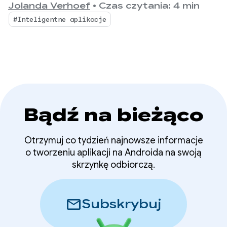
konferencję Google I/O (została zbudowana przy
Jolanda Verhoef
•
Czas czytania: 4 min
Jetpackera
użyciu Antigravity). Jetpacker pomaga
#Inteligentne aplikacje
użytkownikom planować, odkrywać i cieszyć się
kolejną wielką przygodą.
Bądź na bieżąco
Otrzymuj co tydzień najnowsze informacje
o tworzeniu aplikacji na Androida na swoją
skrzynkę odbiorczą.
mail
Subskrybuj