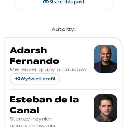
link
Share this post
Autorzy:
Adarsh
Fernando
Menedżer grupy produktów
read_more
Wyświetl profil
Esteban de la
Canal
Starszy inżynier
oprogramowania