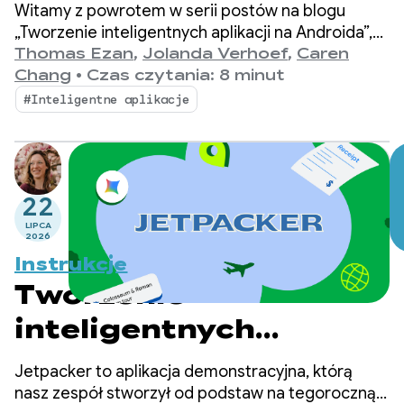
aplikacji na Androida:
Witamy z powrotem w serii postów na blogu
wnioskowanie
„Tworzenie inteligentnych aplikacji na Androida”,
w której przekształcamy podstawową aplikację na
Thomas Ezan
,
Jolanda Verhoef
,
Caren
w chmurze
Androida w spersonalizowane, inteligentne
Chang
•
Czas czytania: 8 minut
i autonomiczne środowisko.
i hybrydowe
#Inteligentne aplikacje
22
LIPCA
2026
Instrukcje
Tworzenie
inteligentnych
aplikacji na Androida:
Jetpacker to aplikacja demonstracyjna, którą
wprowadzenie do
nasz zespół stworzył od podstaw na tegoroczną