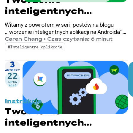
inteligentnych
aplikacji na Androida:
Witamy z powrotem w serii postów na blogu
wnioskowanie na
„Tworzenie inteligentnych aplikacji na Androida”,
w której przekształcamy podstawową aplikację na
Caren Chang
•
Czas czytania: 6 minut
urządzeniu
Androida w spersonalizowane, inteligentne
#Inteligentne aplikacje
i autonomiczne środowisko. W poprzednim poście
przedstawiliśmy Jetpackera, czyli aplikację w
3
wersji demonstracyjnej, której będziemy używać
AUTORZY
22
w tej serii.
LIPCA
2026
Instrukcje
Tworzenie
inteligentnych