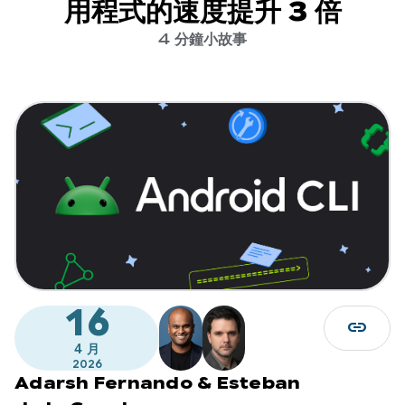
用程式的速度提升 3 倍
4 分鐘小故事
16
link
4 月
2026
Adarsh Fernando
&
Esteban