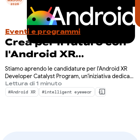
MAGGIO
2026
Eventi e programmi
Crea per il futuro con
l'Android XR
Developer Catalyst
Stiamo aprendo le candidature per l'Android XR
Program. Fai domanda
Developer Catalyst Program, un'iniziativa dedicata
ad accelerare lo sviluppo di app Android XR
Lettura di 1 minuto
ora.
pronte per il lancio entro il prossimo anno.
#Android XR
#intelligent eyewear
+1