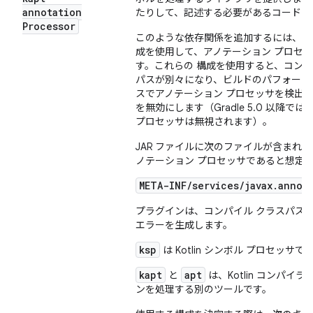
annotation
たりして、記述する必要があるコードを
Processor
k
このような依存関係を追加するには、
成を使用して、アノテーション プロセ
す。これらの 構成を使用すると、コンパ
パスが別々になり、ビルドのパフォーマンス
スでアノテーション プロセッサを検出
を無効にします（Gradle 5.0 以
プロセッサは無視されます）。
JAR ファイルに次のファイルが含まれる場合
ノテーション プロセッサであると想定
META-INF/services/javax.annot
プラグインは、コンパイル クラスパス
エラーを生成します。
ksp
は Kotlin シンボル プロセッサ
kapt
apt
と
は、Kotlin コンパイ
ンを処理する別のツールです。