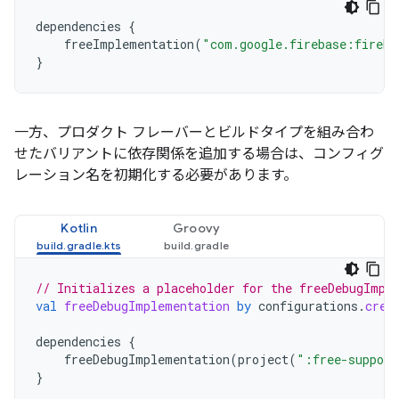
dependencies
{
freeImplementation
(
"com.google.firebase:fireba
}
一方、プロダクト フレーバーとビルドタイプを組み合わ
せたバリアントに依存関係を追加する場合は、コンフィグ
レーション名を初期化する必要があります。
Kotlin
Groovy
// Initializes a placeholder for the freeDebugImpl
val
freeDebugImplementation
by
configurations
.
crea
dependencies
{
freeDebugImplementation
(
project
(
":free-support
}