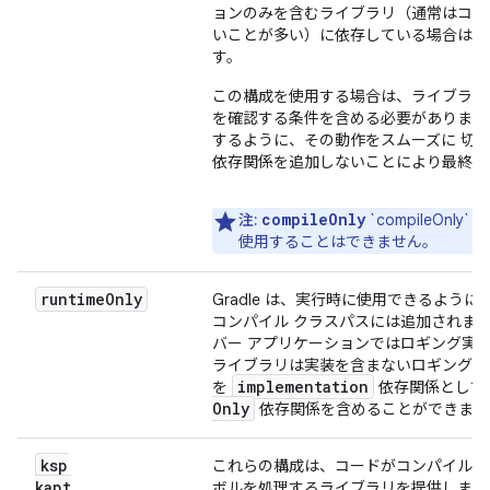
ョンのみを含むライブラリ（通常はコー
いことが多い）に依存している場合は
す。
この構成を使用する場合は、ライブラリ
を確認する条件を含める必要があります
するように、その動作をスムーズに 切
依存関係を追加しないことにより最終的
compileOnly
注:
`compileOnl
使用することはできません。
runtime
Only
Gradle は、実行時に使用できるよ
コンパイル クラスパスには追加されません
バー アプリケーションではロギング実
ライブラリは実装を含まないロギング A
implementation
を
依存関係として
Only
依存関係を含めることができます
ksp
これらの構成は、コードがコンパイルさ
kapt
ボルを処理するライブラリを提供します