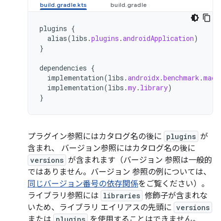
plugins
{
alias
(
libs
.
plugins
.
androidApplication
)
}
dependencies
{
implementation
(
libs
.
androidx
.
benchmark
.
macr
implementation
(
libs
.
my
.
library
)
}
プラグイン参照にはカタログ名の後に
plugins
が
含まれ、 バージョン参照にはカタログ名の後に
versions
が含まれます（バージョン 参照は一般的
ではありません。バージョン 参照の例については、
同じバージョン番号の依存関係
をご覧ください）。
ライブラリ参照には
libraries
修飾子が含まれな
いため、ライブラリ エイリアスの先頭に
versions
または
plugins
を使用することはできません。