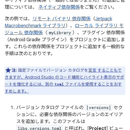
ネイティブ依存関係（一般的ではありません）の追加と管
理については、
ネイティブ依存関係
をご覧ください。
次の例では、
リモート バイナリ 依存関係
（
Jetpack
Macrobenchmark ライブラリ
）、
ローカル ライブラリ モ
ジュール 依存関係
（
myLibrary
）、プラグイン 依存関係
（Android Gradle プラグイン）をプロジェクトに追加しま
す。これらの依存関係をプロジェクトに追加する一般的な
手順は次のとおりです。
注:
設定ファイルでバージョン カタログを
宣言 することもで
きますが、Android Studio のコード補完とハイライト表示のサポ
ートを強化するには、別の
ファイルを使用することをおす
toml
すめします。
バージョン カタログ ファイルの
[versions]
セク
ションに、必要な依存関係のバージョンのエイリア
スを追加します。このファイルは
libs.versions.toml
と呼ばれ、[
Project
] ビュー