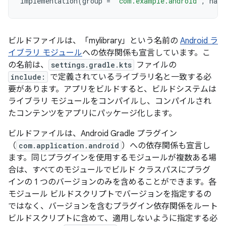
implementation
(
group
=
"com.example.android"
,
name
ビルドファイルは、「mylibrary」という名前の
Android ラ
イブラリ モジュール
への依存関係も宣言しています。こ
の名前は、
settings.gradle.kts
ファイルの
include:
で定義されているライブラリ名と一致する必
要があります。アプリをビルドすると、ビルドシステムは
ライブラリ モジュールをコンパイルし、コンパイルされ
たコンテンツをアプリにパッケージ化します。
ビルドファイルは、Android Gradle プラグイン
（
com.application.android
）への依存関係も宣言し
ます。同じプラグインを使用するモジュールが複数ある場
合は、すべてのモジュールでビルド クラスパスにプラグ
インの 1 つのバージョンのみを含めることができます。各
モジュール ビルドスクリプトでバージョンを指定するの
ではなく、バージョンを含むプラグイン依存関係をルート
ビルドスクリプトに含めて、適用しないように指定する必