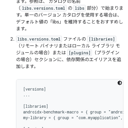
ます。参照は、 カタログの名前
（
libs.versions.toml
の
libs
部分）で始まりま
す。単一のバージョン カタログを使用する場合は、
デフォルト値の「libs」を維持することをおすすめし
ます。
libs.versions.toml
ファイルの
[libraries]
（リモート バイナリまたはローカル ライブラリ モ
ジュールの場合）または
[plugins]
（プラグイン
の場合）セクションに、依存関係のエイリアスを追
加します。
[versions]

...

[libraries]

androidx-benchmark-macro = { group = "android
my-library = { group = "com.myapplication", n