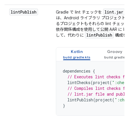
lint
Publish
lint
.
jar
Gradle で lint チェックを
フ
は、Android ライブラリ プロジェク
るプロジェクトもそれらの lint チェ
依存関係構成を使用して公開 AAR に l
lint
Publish
して、代わりに
構成を
Kotlin
Groovy
dependencies
{
// Executes lint checks fr
lintChecks
(
project
(
":check
// Compiles lint checks fr
// lint.jar file and publi
lintPublish
(
project
(
":chec
}