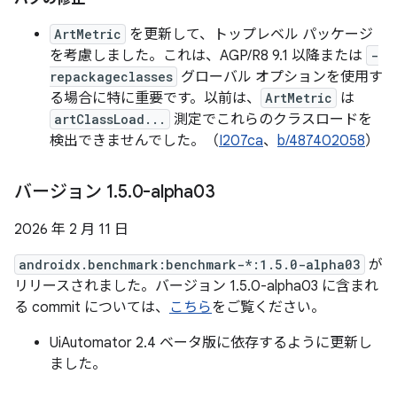
ArtMetric
を更新して、トップレベル パッケージ
を考慮しました。これは、AGP/R8 9.1 以降または
-
repackageclasses
グローバル オプションを使用す
る場合に特に重要です。以前は、
ArtMetric
は
artClassLoad...
測定でこれらのクラスロードを
検出できませんでした。（
I207ca
、
b/487402058
）
バージョン 1
.
5
.
0-alpha03
2026 年 2 月 11 日
androidx.benchmark:benchmark-*:1.5.0-alpha03
が
リリースされました。バージョン 1.5.0-alpha03 に含まれ
る commit については、
こちら
をご覧ください。
UiAutomator 2.4 ベータ版に依存するように更新し
ました。