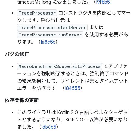
timeoutMs long に変更しました。（
I9fbb5
）
TraceProcessor
コンストラクタを内部としてマー
クします。呼び出し元は
TraceProcessor.startServer
または
TraceProcessor.runServer
を使用する必要があ
ります。（
Ia8c5b
）
バグの修正
MacrobenchmarkScope.killProcess
でアプリケ
ーションを強制終了するときは、強制終了コマンド
の結果を検証して、サイレント障害とタイムアウト
エラーを防ぎます。（
I84555
）
依存関係の更新
このライブラリは Kotlin 2.0 言語レベルをターゲッ
トとするようになり、KGP 2.0.0 以降が必要になり
ました。（
Idb6b5
）