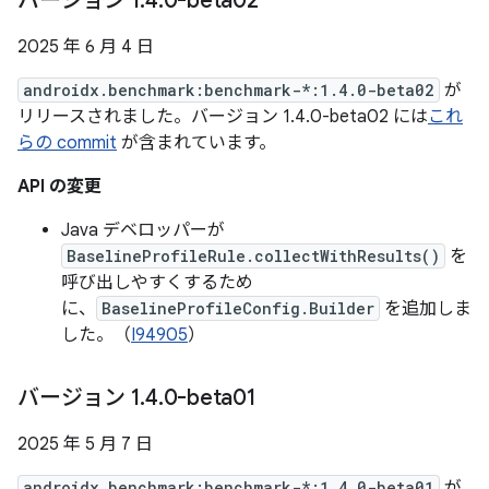
バージョン 1
.
4
.
0-beta02
2025 年 6 月 4 日
androidx.benchmark:benchmark-*:1.4.0-beta02
が
リリースされました。バージョン 1.4.0-beta02 には
これ
らの commit
が含まれています。
API の変更
Java デベロッパーが
BaselineProfileRule.collectWithResults()
を
呼び出しやすくするため
に、
BaselineProfileConfig.Builder
を追加しま
した。（
I94905
）
バージョン 1
.
4
.
0-beta01
2025 年 5 月 7 日
androidx.benchmark:benchmark-*:1.4.0-beta01
が