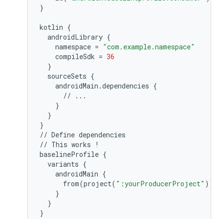
}
kotlin
{
androidLibrary
{
namespace
=
"com.example.namespace"
compileSdk
=
36
}
sourceSets
{
androidMain
.
dependencies
{
//
...
}
}
}
//
Define
dependencies
//
This
works
!
baselineProfile
{
variants
{
androidMain
{
from
(
project
(
":yourProducerProject"
))
}
}
}