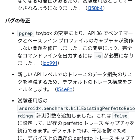
なくなる可能性があるため、試験運用版としてマー
クされるようになりました。（
I358b4
）
バグの修正
pgrep
toybox の変更により、API 36 でベンチマー
クとベースライン プロファイルのキャプチャが動作
しない問題を修正しました。この変更により、完全
なコマンドラインを出力するには
-a
が必要になり
ました。（
Idc991
）
新しい API レベルでのトレースのデータ損失のリス
クを軽減するため、デフォルトのトレース構成をフ
ィルタします。（
I54e8a
）
試験運用版の
androidx.benchmark.killExistingPerfettoReco
rdings
計測引数を追加しました。これは
false
に設定して、既存の perfetto トレース キャプチャを
続行できます。デフォルトでは、干渉を防ぐため
に、デバイス上の既存の perfetto トレース キャプチ