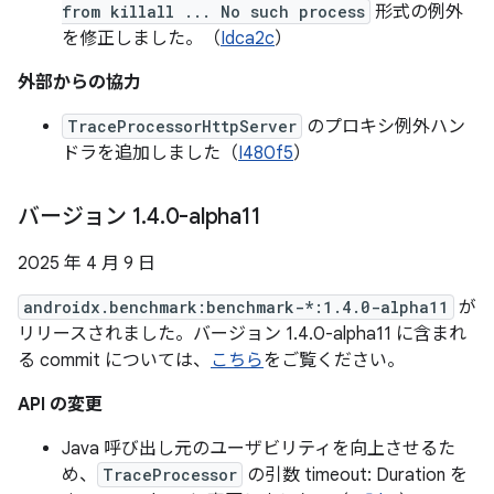
from killall ... No such process
形式の例外
を修正しました。（
Idca2c
）
外部からの協力
TraceProcessorHttpServer
のプロキシ例外ハン
ドラを追加しました（
I480f5
）
バージョン 1
.
4
.
0-alpha11
2025 年 4 月 9 日
androidx.benchmark:benchmark-*:1.4.0-alpha11
が
リリースされました。バージョン 1.4.0-alpha11 に含まれ
る commit については、
こちら
をご覧ください。
API の変更
Java 呼び出し元のユーザビリティを向上させるた
め、
TraceProcessor
の引数 timeout: Duration を