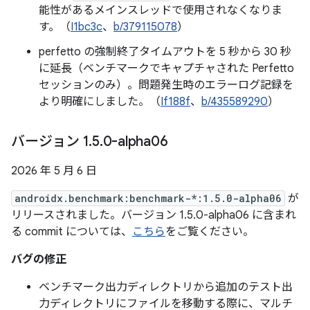
能性があるメインスレッドで使用されなくなりま
す。（
I1bc3c
、
b/379115078
）
perfetto の強制終了タイムアウトを 5 秒から 30 秒
に延長（ベンチマークでキャプチャされた Perfetto
セッションのみ）。問題発生時のエラーログ記録を
より明確にしました。（
If188f
、
b/435589290
）
バージョン 1
.
5
.
0-alpha06
2026 年 5 月 6 日
androidx.benchmark:benchmark-*:1.5.0-alpha06
が
リリースされました。バージョン 1.5.0-alpha06 に含まれ
る commit については、
こちら
をご覧ください。
バグの修正
ベンチマーク出力ディレクトリから追加のテスト出
力ディレクトリにファイルを移動する際に、マルチ