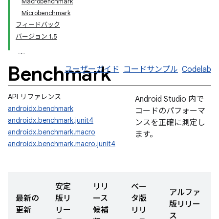
Macrobenchmark
Microbenchmark
フィードバック
バージョン 1.5
Benchmark
ユーザーガイド
コードサンプル
Codelab
API リファレンス
Android Studio 内で
androidx.benchmark
コードのパフォーマ
androidx.benchmark.junit4
ンスを正確に測定し
androidx.benchmark.macro
ます。
androidx.benchmark.macro.junit4
安定
リリ
ベー
アルファ
最新の
版リ
ース
タ版
版リリー
更新
リー
候補
リリ
ス