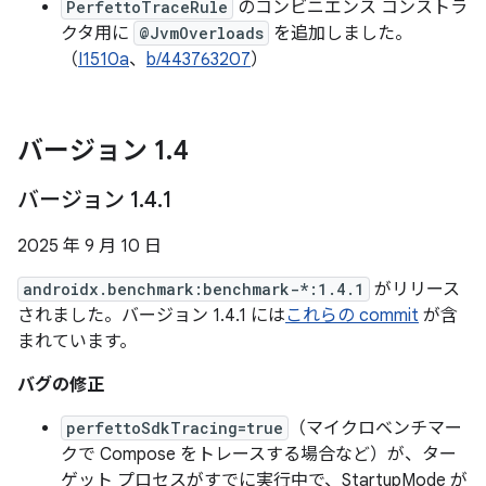
PerfettoTraceRule
のコンビニエンス コンストラ
クタ用に
@JvmOverloads
を追加しました。
（
I1510a
、
b/443763207
）
バージョン 1
.
4
バージョン 1
.
4
.
1
2025 年 9 月 10 日
androidx.benchmark:benchmark-*:1.4.1
がリリース
されました。バージョン 1.4.1 には
これらの commit
が含
まれています。
バグの修正
perfettoSdkTracing=true
（マイクロベンチマー
クで Compose をトレースする場合など）が、ター
ゲット プロセスがすでに実行中で、StartupMode が