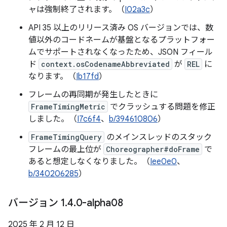
ャは強制終了されます。（
I02a3c
）
API 35 以上のリリース済み OS バージョンでは、数
値以外のコードネームが基盤となるプラットフォー
ムでサポートされなくなったため、JSON フィール
ド
context.osCodenameAbbreviated
が
REL
に
なります。（
Ib17fd
）
フレームの再同期が発生したときに
FrameTimingMetric
でクラッシュする問題を修正
しました。（
I7c6f4
、
b/394610806
）
FrameTimingQuery
のメインスレッドのスタック
フレームの最上位が
Choreographer#doFrame
で
あると想定しなくなりました。（
Iee0e0
、
b/340206285
）
バージョン 1
.
4
.
0-alpha08
2025 年 2 月 12 日