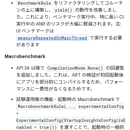
BenchmarkRule
をリファクタリングしてコルーチ
ンの上に構築し、
yield()
の動作を改善しまし
た。これにより、ベンチマーク実行中、特に長い CI
実行中の ANR のリスクが大幅に軽減されます。注:
UI ベンチマークは
measureRepeatedOnMainThread
で実行する必要
があります
Macrobenchmark
API 34 以降で
CompilationMode.None()
の回避策
を追加しました。これは、ART の検証が初回起動後
にアプリを部分的にコンパイルするため、パフォー
マンスに一貫性がなくなるためです。
試験運用版の機能 - 起動時の Macrobenchmark で
MacrobenchmarkRule(..., experimentalConfig
=
ExperimentalConfig(StartupInsightsConfig(isE
nabled = true)))
を渡すことで、起動時の一般的