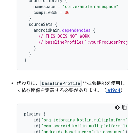
androidLibrary
{
namespace
=
"com.example.namespace"
compileSdk
=
36
}
sourceSets
{
androidMain
.
dependencies
{
// THIS DOES NOT WORK
// baselineProfile(":yourProducerProje
}
}
}
代わりに、
baselineProfile
**拡張機能を使用し
て依存関係を定義する必要があります。（
Ie19c4
）
plugins
{
id
(
"org.jetbrains.kotlin.multiplatform"
)
id
(
"com.android.kotlin.multiplatform.libr
id
(
"androidx.baselineprofile.consumer"
)