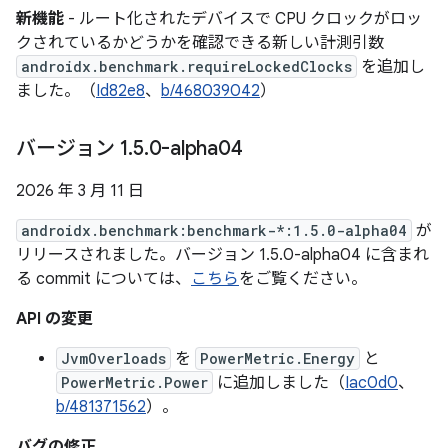
新機能
- ルート化されたデバイスで CPU クロックがロッ
クされているかどうかを確認できる新しい計測引数
androidx.benchmark.requireLockedClocks
を追加し
ました。（
Id82e8
、
b/468039042
）
バージョン 1
.
5
.
0-alpha04
2026 年 3 月 11 日
androidx.benchmark:benchmark-*:1.5.0-alpha04
が
リリースされました。バージョン 1.5.0-alpha04 に含まれ
る commit については、
こちら
をご覧ください。
API の変更
JvmOverloads
を
PowerMetric.Energy
と
PowerMetric.Power
に追加しました（
Iac0d0
、
b/481371562
）。
バグの修正