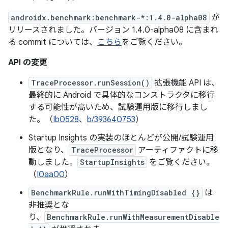
androidx.benchmark:benchmark-*:1.4.0-alpha08
が
リリースされました。バージョン 1.4.0-alpha08 に含まれ
る commit については、
こちら
をご覧ください。
API の変更
TraceProcessor.runSession()
拡張機能 API は、
最終的に Android で具体的なコンストラクタに移行
する可能性が高いため、試験運用版に移行しまし
た。（
Ib0528
、
b/393640753
）
Startup Insights の実装のほとんどが公開/試験運用
版となり、
TraceProcessor
アーティファクトに移
動しました。
StartupInsights
をご覧ください。
（
I0aa00
）
BenchmarkRule.runWithTimingDisabled {}
は
非推奨とな
り、
BenchmarkRule.runWithMeasurementDisable