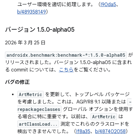
ユーザー環境を適切に処理します。（
I90da5
、
b/489358149
）
バージョン 1
.
5
.
0-alpha05
2026 年 3 月 25 日
androidx.benchmark:benchmark-*:1.5.0-alpha05
が
リリースされました。バージョン 1.5.0-alpha05 に含まれ
る commit については、
こちら
をご覧ください。
バグの修正
ArtMetric
を更新して、トップレベル パッケージ
を考慮しました。これは、AGP/R8 9.1 以降または
-
repackageclasses
グローバル オプションを使用す
る場合に特に重要です。以前は、
ArtMetric
は
artClassLoad...
測定でこれらのクラスロードを
検出できませんでした。（
If8a35
、
b/487402058
）