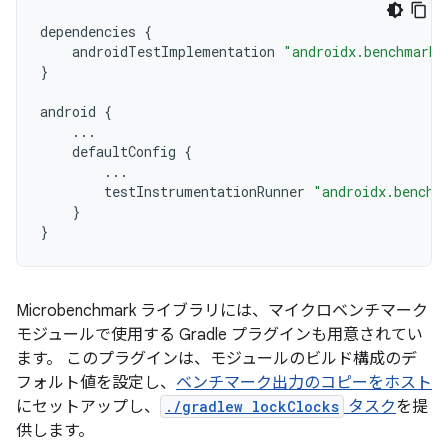
dependencies
{
androidTestImplementation
"androidx.benchmark:
}
android
{
...
defaultConfig
{
...
testInstrumentationRunner
"androidx.benchm
}
}
Microbenchmark ライブラリには、マイクロベンチマーク
モジュールで使用する Gradle プラグインも用意されてい
ます。 このプラグインは、モジュールのビルド構成のデ
フォルト値を設定し、
ベンチマーク出力のコピーをホスト
にセットアップし、
./gradlew lockClocks
タスク
を提
供します。