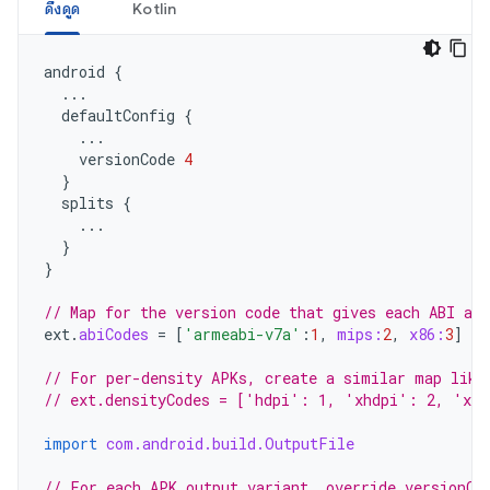
ดึงดูด
Kotlin
android
{
...
defaultConfig
{
...
versionCode
4
}
splits
{
...
}
}
// Map for the version code that gives each ABI a v
ext
.
abiCodes
=
[
'armeabi-v7a'
:
1
,
mips:
2
,
x86:
3
]
// For per-density APKs, create a similar map like
// ext.densityCodes = ['hdpi': 1, 'xhdpi': 2, 'xx
import
com.android.build.OutputFile
// For each APK output variant, override versionCo