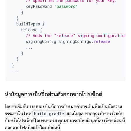
// Specifies the password for your key.
keyPassword
"password"
}
}
buildTypes
{
release
{
// Adds the "release" signing configuration 
signingConfig
signingConfigs
.
release
...
}
}
}
...
นำข้อมูลการเซ็นชื่อส่วนตัวออกจากโปรเจ็กต์
โดยค่าเริ่มต้น ระบบจะบันทึกการกำหนดค่าการเซ็นชื่อเป็นข้อความ
ธรรมดาในไฟล์
build.gradle
ของโมดูล หากคุณทำงานร่วมกับ
ทีมหรือโปรเจ็กต์โอเพนซอร์ส คุณสามารถย้ายข้อมูลที่ละเอียดอ่อนนี้
ออกจากไฟล์บิลด์ได้โดยทำดังนี้