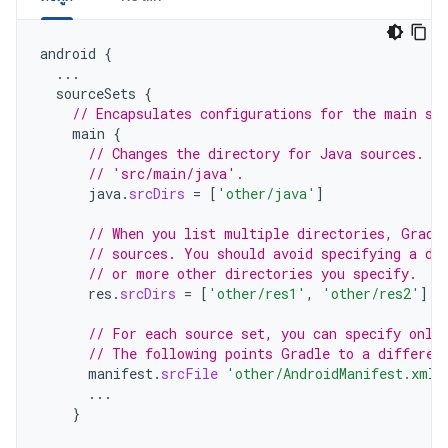
android
{
...
sourceSets
{
// Encapsulates configurations for the main so
main
{
// Changes the directory for Java sources. T
// 'src/main/java'.
java
.
srcDirs
=
[
'other/java'
]
// When you list multiple directories, Gradl
// sources. You should avoid specifying a di
// or more other directories you specify.
res
.
srcDirs
=
[
'other/res1'
,
'other/res2'
]
// For each source set, you can specify only
// The following points Gradle to a differen
manifest
.
srcFile
'other/AndroidManifest.xml'
...
}