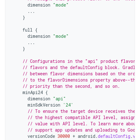
dimension
"mode"
...
}
full
{
dimension
"mode"
...
}
// Configurations in the "api" product flavors
// flavors and the defaultConfig block. Gradle
// between flavor dimensions based on the orde
// to the flavorDimensions property above--the
// priority than the second, and so on.
minApi24
{
dimension
"api"
minSdkVersion
'24'
// To ensure the target device receives the 
// the highest compatible API level, assign 
// value with API level. To learn more about
// support app updates and uploading to Goog
versionCode
30000
+
android
.
defaultConfig
.
ve