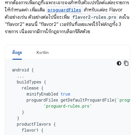
หากต้องการเพิ่มกฎที่เฉพาะเจาะจงสำหรับตัวแปรบิลด์แต่ละรายการ
ให้กำหนดค่า เพิ่มเติม
proguardFiles
สำหรับแต่ละ Flavor
ตัวอย่างเช่น ตัวอย่างต่อไปนี้จะเพิ่ม
flavor2-rules.pro
ลงใน
"flavor2" ตอนนี้ "flavor2" เวอร์ชันที่เผยแพร่ใช้ไฟล์กฎทั้ง 3
รายการ เนื่องจากมีการใช้กฎจากบล็อกรีลีสด้วย
ดึงดูด
Kotlin
android
{
...
buildTypes
{
release
{
minifyEnabled
true
proguardFiles
getDefaultProguardFile
(
'progua
'proguard-rules.pro'
}
}
productFlavors
{
flavor1
{