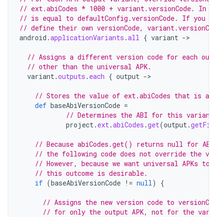
// ext.abiCodes * 1000 + variant.versionCode. In t
// is equal to defaultConfig.versionCode. If you co
// define their own versionCode, variant.versionCod
android
.
applicationVariants
.
all
{
variant
-
>

// Assigns a different version code for each out
// other than the universal APK.
variant
.
outputs
.
each
{
output
-
>

// Stores the value of ext.abiCodes that is ass
def
baseAbiVersionCode
=
// Determines the ABI for this variant
project
.
ext
.
abiCodes
.
get
(
output
.
getFil
// Because abiCodes.get() returns null for ABI
// the following code does not override the ve
// However, because we want universal APKs to 
// this outcome is desirable.
if
(
baseAbiVersionCode
!=
null
)
{
// Assigns the new version code to versionCo
// for only the output APK, not for the vari