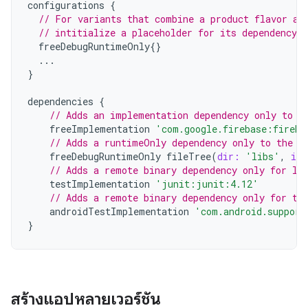
configurations
{
// For variants that combine a product flavor an
// intitialize a placeholder for its dependency c
freeDebugRuntimeOnly
{}
...
}
dependencies
{
// Adds an implementation dependency only to t
freeImplementation
'com.google.firebase:fireba
// Adds a runtimeOnly dependency only to the "
freeDebugRuntimeOnly
fileTree
(
dir:
'libs'
,
inc
// Adds a remote binary dependency only for lo
testImplementation
'junit:junit:4.12'
// Adds a remote binary dependency only for th
androidTestImplementation
'com.android.support
}
สร้างแอปหลายเวอร์ชัน