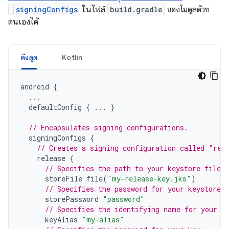
signingConfigs
ในไฟล์
build.gradle
ของโมดูลด้วย
ตนเองได้
ดึงดูด
Kotlin
android
{
...
defaultConfig
{
...
}
// Encapsulates signing configurations.
signingConfigs
{
// Creates a signing configuration called "rel
release
{
// Specifies the path to your keystore file.
storeFile
file
(
"my-release-key.jks"
)
// Specifies the password for your keystore.
storePassword
"password"
// Specifies the identifying name for your k
keyAlias
"my-alias"