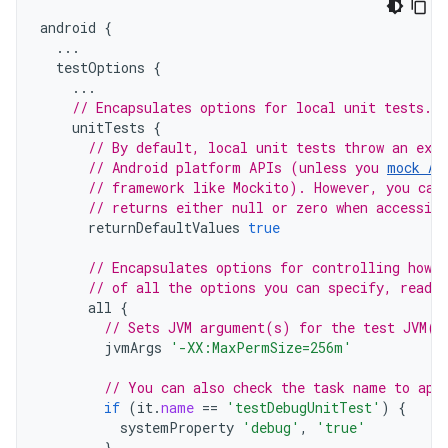
android
{
...
testOptions
{
...
// Encapsulates options for local unit tests.
unitTests
{
// By default, local unit tests throw an exc
// Android platform APIs (unless you 
mock An
// framework like Mockito). However, you can
// returns either null or zero when accessin
returnDefaultValues
true
// Encapsulates options for controlling how 
// of all the options you can specify, read 
all
{
// Sets JVM argument(s) for the test JVM(s
jvmArgs
'-XX:MaxPermSize=256m'
// You can also check the task name to app
if
(
it
.
name
==
'testDebugUnitTest'
)
{
systemProperty
'debug'
,
'true'
}