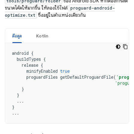
tools/proguard/folder
ของ Android SDK หากต้องการลด
ขนาดโค้ดให้มากขึ้น ให้ลองใช้ไฟล์
proguard-android-
optimize.txt
ซึ่งอยู่ในตำแหน่งเดียวกัน
ดึงดูด
Kotlin
android
{
buildTypes
{
release
{
minifyEnabled
true
proguardFiles
getDefaultProguardFile
(
'
progu
'progua
}
}
...
}
...