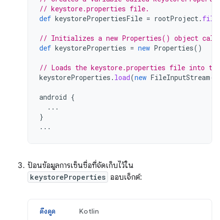
// keystore.properties file.
def
keystorePropertiesFile
=
rootProject
.
file
// Initializes a new Properties() object call
def
keystoreProperties
=
new
Properties
()
// Loads the keystore.properties file into th
keystoreProperties
.
load
(
new
FileInputStream
(
k
android
{
...
}
...
ป้อนข้อมูลการเซ็นชื่อที่จัดเก็บไว้ใน
keystoreProperties
ออบเจ็กต์:
ดึงดูด
Kotlin