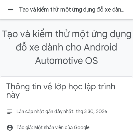
menu
Tạo và kiểm thử một ứng dụng đỗ xe dành cho Android Automotive OS
Android Developers
Tạo và kiểm thử một ứng dụng
Trên trang này
đỗ xe dành cho Android
Không bao gồm
Bạn cần có
Automotive OS
Sản phẩm bạn sẽ tạo ra
Kiến thức bạn sẽ học được
Lấy mã nguồn
Thông tin về lớp học lập trình
này
subject
Lần cập nhật gần đây nhất: thg 3 30, 2026
account_circle
Tác giả: Một nhân viên của Google