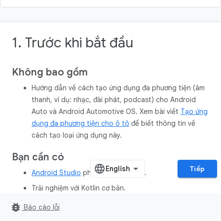
1. Trước khi bắt đầu
Không bao gồm
Hướng dẫn về cách tạo ứng dụng đa phương tiện (âm
thanh, ví dụ: nhạc, đài phát, podcast) cho Android
Auto và Android Automotive OS. Xem bài viết
Tạo ứng
dụng đa phương tiện cho ô tô
để biết thông tin về
cách tạo loại ứng dụng này.
Bạn cần có
Tiếp
Android Studio
phiên bản mới nhất.
Trải nghiệm với Kotlin cơ bản.
Trải nghiệm việc
tạo Thiết bị Android ảo
và
chạy thiết
bug_report
Báo cáo lỗi
bị đó trong Trình mô phỏng Android
.