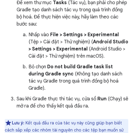
Để xem thư mục
Tasks
(Tác vụ), bạn phải cho phép
Gradle tạo danh sách tác vụ trong quá trình đồng
bộ hoá. Để thực hiện việc này, hãy làm theo các
bước sau:
Nhấp vào
File > Settings > Experimental
(Tệp > Cài đặt > Thử nghiệm) (
Android Studio
> Settings > Experimental
(Android Studio >
Cài đặt > Thử nghiệm) trên macOS).
Bỏ chọn
Do not build Gradle task list
during Gradle sync
(Không tạo danh sách
tác vụ Gradle trong quá trình đồng bộ hoá
Gradle).
Sau khi Gradle thực thi tác vụ, cửa sổ
Run
(Chạy) sẽ
mở ra để cho thấy kết quả đầu ra.
Lưu ý:
Kết quả đầu ra của tác vụ này cũng giúp bạn biết
cách sắp xếp các nhóm tài nguyên cho các tệp bạn muốn sử