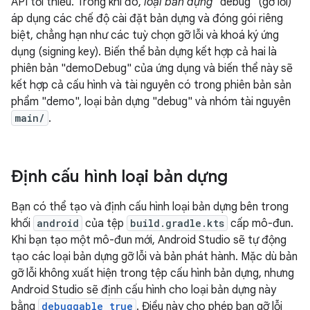
API tối thiểu. Trong khi đó,
loại bản dựng
"debug" (gỡ lỗi)
áp dụng các chế độ cài đặt bản dựng và đóng gói riêng
biệt, chẳng hạn như các tuỳ chọn gỡ lỗi và khoá ký ứng
dụng (signing key). Biến thể bản dựng kết hợp cả hai là
phiên bản "demoDebug" của ứng dụng và biến thể này sẽ
kết hợp cả cấu hình và tài nguyên có trong phiên bản sản
phẩm "demo", loại bản dựng "debug" và nhóm tài nguyên
main/
.
Định cấu hình loại bản dựng
Bạn có thể tạo và định cấu hình loại bản dựng bên trong
khối
android
của tệp
build.gradle.kts
cấp mô-đun.
Khi bạn tạo một mô-đun mới, Android Studio sẽ tự động
tạo các loại bản dựng gỡ lỗi và bản phát hành. Mặc dù bản
gỡ lỗi không xuất hiện trong tệp cấu hình bản dựng, nhưng
Android Studio sẽ định cấu hình cho loại bản dựng này
bằng
debuggable true
. Điều này cho phép bạn gỡ lỗi