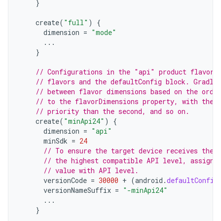
}
create
(
"full"
)
{
dimension
=
"mode"
...
}
// Configurations in the "api" product flavors
// flavors and the defaultConfig block. Gradle
// between flavor dimensions based on the orde
// to the flavorDimensions property, with the 
// priority than the second, and so on.
create
(
"minApi24"
)
{
dimension
=
"api"
minSdk
=
24
// To ensure the target device receives the 
// the highest compatible API level, assign 
// value with API level.
versionCode
=
30000
+
(
android
.
defaultConfig
versionNameSuffix
=
"-minApi24"
...
}