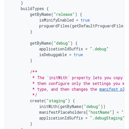
}
buildTypes
{
getByName
(
"release"
)
{
isMinifyEnabled
=
true
proguardFiles
(
getDefaultProguardFile
(
"
}
getByName
(
"debug"
)
{
applicationIdSuffix
=
".debug"
isDebuggable
=
true
}
/**
         * The `initWith` property lets you copy c
         * then configure only the settings you wa
         * type, and then changes the 
manifest pla
         */
create
(
"staging"
)
{
initWith
(
getByName
(
"debug"
))
manifestPlaceholders
[
"hostName"
]
=
"in
applicationIdSuffix
=
".debugStaging"
}