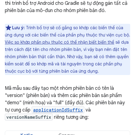
thì trình bổ trợ Android cho Gradle sẽ tự động gán tất cả
phiên bản của mô-đun cho nhóm phiên bản đó.
Lưu ý:
Trình bổ trợ sẽ cố gắng so khớp các biến thể của
ứng dụng với các biến thể của phần phụ thuộc thư viện cục bộ.
Việc so khớp phần phụ thuộc có thể nhận biết biến thể
sẽ dựa
trên cách đặt tên cho nhóm phiên bản, vì vậy bạn nên đặt tên
nhóm phiên bản thật cẩn thận. Nhờ vậy, bạn sẽ có thêm quyền
kiểm soát để so khớp mã và tài nguyên trong các phần phụ
thuộc cục bộ với từng phiên bản của ứng dụng.
Mã mẫu sau đây tạo một nhóm phiên bản có tên là
"version" (phiên bản) và thêm các phiên bản sản phẩm
"demo" (minh hoạ) và "full" (đầy đủ). Các phiên bản này
tự cung cấp
applicationIdSuffix
và
versionNameSuffix
riêng tương ứng: