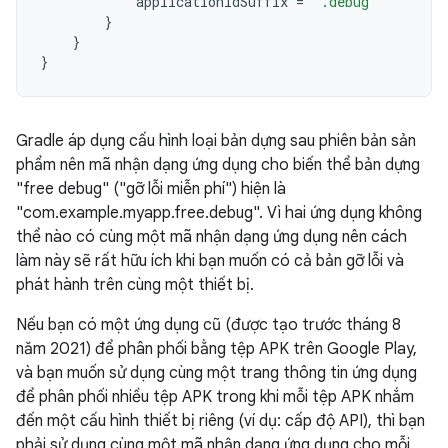
applicationIdSuffix
=
".debug"
}
}
}
Gradle áp dụng cấu hình loại bản dựng sau phiên bản sản
phẩm nên mã nhận dạng ứng dụng cho biến thể bản dựng
"free debug" ("gỡ lỗi miễn phí") hiện là
"com.example.myapp.free.debug". Vì hai ứng dụng không
thể nào có cùng một mã nhận dạng ứng dụng nên cách
làm này sẽ rất hữu ích khi bạn muốn có cả bản gỡ lỗi và
phát hành trên cùng một thiết bị.
Nếu bạn có một ứng dụng cũ (được tạo trước tháng 8
năm 2021) để phân phối bằng tệp APK trên Google Play,
và bạn muốn sử dụng cùng một trang thông tin ứng dụng
để phân phối nhiều tệp APK trong khi mỗi tệp APK nhắm
đến một cấu hình thiết bị riêng (ví dụ: cấp độ API), thì bạn
phải sử dụng cùng một mã nhận dạng ứng dụng cho mỗi