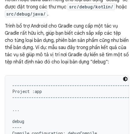
được đặt trong các thư mục
src/debug/kotlin/
hoặc
src/debug/java/
.
Trình bổ trợ Android cho Gradle cung cấp một tác vụ
Gradle rất hữu ích, giúp bạn biết cách sắp xếp các tệp
cho từng loại bản dựng, phiên bản sản phẩm cũng như biến
thể bản dựng. Ví dụ: mẫu sau đây trong phần kết quả của
tác vụ sẽ giúp mô tả vị trí nơi Gradle dự kiến sẽ tìm một số
tệp nhất định nào đó cho loại bản dựng "debug":
---------------------------------------------------
Project :app

---------------------------------------------------
...

debug

----

Compile configuration: debugCompile
