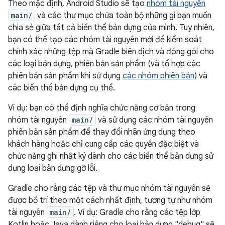
Theo mặc định, Android Studio sẽ tạo
nhóm tài nguyên
main/
và các thư mục chứa toàn bộ những gì bạn muốn
chia sẻ giữa tất cả biến thể bản dựng của mình. Tuy nhiên,
bạn có thể tạo các nhóm tài nguyên mới để kiểm soát
chính xác những tệp mà Gradle biên dịch và đóng gói cho
các loại bản dựng, phiên bản sản phẩm (và tổ hợp các
phiên bản sản phẩm khi sử dụng
các nhóm phiên bản
) và
các biến thể bản dựng cụ thể.
Ví dụ: bạn có thể định nghĩa chức năng cơ bản trong
nhóm tài nguyên
main/
và sử dụng các nhóm tài nguyên
phiên bản sản phẩm để thay đổi nhãn ứng dụng theo
khách hàng hoặc chỉ cung cấp các quyền đặc biệt và
chức năng ghi nhật ký dành cho các biến thể bản dựng sử
dụng loại bản dựng gỡ lỗi.
Gradle cho rằng các tệp và thư mục nhóm tài nguyên sẽ
được bố trí theo một cách nhất định, tương tự như nhóm
tài nguyên
main/
. Ví dụ: Gradle cho rằng các tệp lớp
Kotlin hoặc Java dành riêng cho loại bản dựng "debug" sẽ