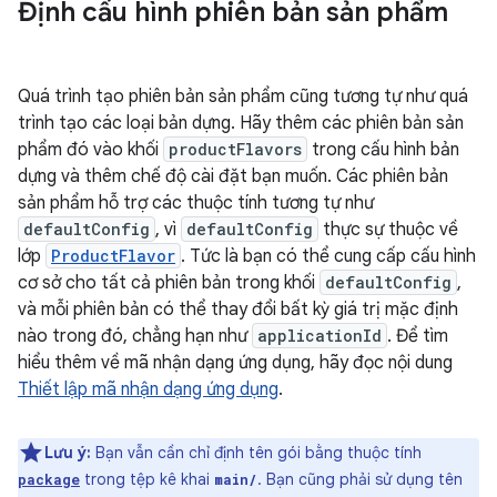
Định cấu hình phiên bản sản phẩm
Quá trình tạo phiên bản sản phẩm cũng tương tự như quá
trình tạo các loại bản dựng. Hãy thêm các phiên bản sản
phẩm đó vào khối
productFlavors
trong cấu hình bản
dựng và thêm chế độ cài đặt bạn muốn. Các phiên bản
sản phẩm hỗ trợ các thuộc tính tương tự như
defaultConfig
, vì
defaultConfig
thực sự thuộc về
lớp
ProductFlavor
. Tức là bạn có thể cung cấp cấu hình
cơ sở cho tất cả phiên bản trong khối
defaultConfig
,
và mỗi phiên bản có thể thay đổi bất kỳ giá trị mặc định
nào trong đó, chẳng hạn như
applicationId
. Để tìm
hiểu thêm về mã nhận dạng ứng dụng, hãy đọc nội dung
Thiết lập mã nhận dạng ứng dụng
.
Lưu ý:
Bạn vẫn cần chỉ định tên gói bằng thuộc tính
trong tệp kê khai
. Bạn cũng phải sử dụng tên
package
main/