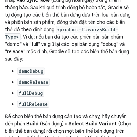
nhấp vào
Sync Now
(Đồng bộ hoá ngay) trong thanh
thông báo. Sau khi quá trình đồng bộ hoàn tất, Gradle sẽ
tự động tạo các biến thể bản dựng dựa trên loại bản dựng
và phiên bản sản phẩm, đồng thời đặt tên cho các biến
thể đó theo định dạng
<product-flavor><Build-
Type>
. Ví dụ: nếu bạn đã tạo các phiên bản sản phẩm
"demo" và "full" và giữ lại các loại bản dựng "debug" và
"release" mặc định, Gradle sẽ tạo các biến thể bản dựng
sau đây:
demoDebug
demoRelease
fullDebug
fullRelease
Để chọn biến thể bản dựng cần tạo và chạy, hãy chuyển
đến phần
Build
(Bản dựng) >
Select Build Variant
(Chọn
biến thể bản dựng) rồi chọn một biến thể bản dựng trên