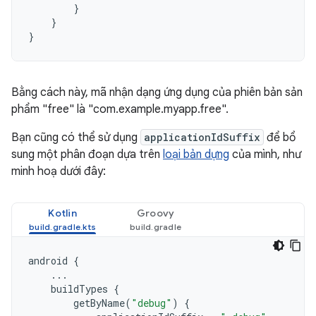
}
}
}
Bằng cách này, mã nhận dạng ứng dụng của phiên bản sản
phẩm "free" là "com.example.myapp.free".
Bạn cũng có thể sử dụng
applicationIdSuffix
để bổ
sung một phân đoạn dựa trên
loại bản dựng
của mình, như
minh hoạ dưới đây:
Kotlin
Groovy
android
{
...
buildTypes
{
getByName
(
"debug"
)
{