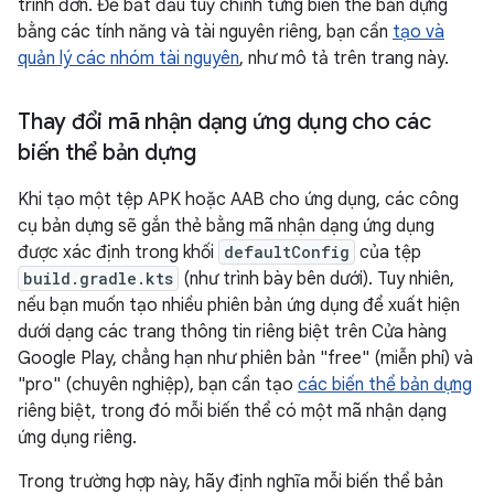
trình đơn. Để bắt đầu tuỳ chỉnh từng biến thể bản dựng
bằng các tính năng và tài nguyên riêng, bạn cần
tạo và
quản lý các nhóm tài nguyên
, như mô tả trên trang này.
Thay đổi mã nhận dạng ứng dụng cho các
biến thể bản dựng
Khi tạo một tệp APK hoặc AAB cho ứng dụng, các công
cụ bản dựng sẽ gắn thẻ bằng mã nhận dạng ứng dụng
được xác định trong khối
defaultConfig
của tệp
build.gradle.kts
(như trình bày bên dưới). Tuy nhiên,
nếu bạn muốn tạo nhiều phiên bản ứng dụng để xuất hiện
dưới dạng các trang thông tin riêng biệt trên Cửa hàng
Google Play, chẳng hạn như phiên bản "free" (miễn phí) và
"pro" (chuyên nghiệp), bạn cần tạo
các biến thể bản dựng
riêng biệt, trong đó mỗi biến thể có một mã nhận dạng
ứng dụng riêng.
Trong trường hợp này, hãy định nghĩa mỗi biến thể bản