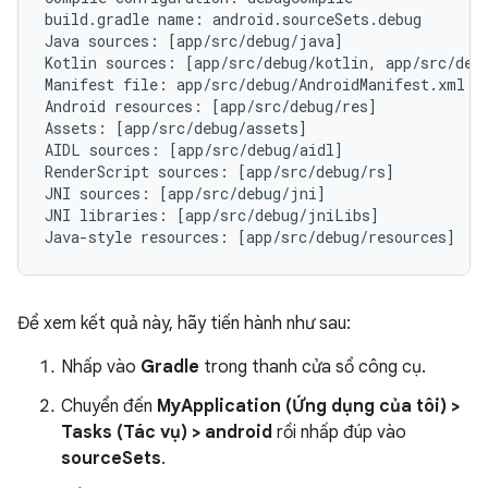
build.gradle name: android.sourceSets.debug

Java sources: [app/src/debug/java]

Kotlin sources: [app/src/debug/kotlin, app/src/debu
Manifest file: app/src/debug/AndroidManifest.xml

Android resources: [app/src/debug/res]

Assets: [app/src/debug/assets]

AIDL sources: [app/src/debug/aidl]

RenderScript sources: [app/src/debug/rs]

JNI sources: [app/src/debug/jni]

JNI libraries: [app/src/debug/jniLibs]

Để xem kết quả này, hãy tiến hành như sau:
Nhấp vào
Gradle
trong thanh cửa sổ công cụ.
Chuyển đến
MyApplication (Ứng dụng của tôi) >
Tasks (Tác vụ) > android
rồi nhấp đúp vào
sourceSets
.