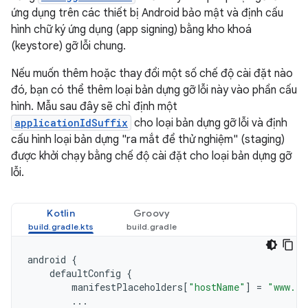
ứng dụng trên các thiết bị Android bảo mật và định cấu
hình chữ ký ứng dụng (app signing) bằng kho khoá
(keystore) gỡ lỗi chung.
Nếu muốn thêm hoặc thay đổi một số chế độ cài đặt nào
đó, bạn có thể thêm loại bản dựng gỡ lỗi này vào phần cấu
hình. Mẫu sau đây sẽ chỉ định một
applicationIdSuffix
cho loại bản dựng gỡ lỗi và định
cấu hình loại bản dựng "ra mắt để thử nghiệm" (staging)
được khởi chạy bằng chế độ cài đặt cho loại bản dựng gỡ
lỗi.
Kotlin
Groovy
android
{
defaultConfig
{
manifestPlaceholders
[
"hostName"
]
=
"www.ex
...