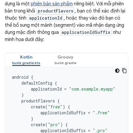
dựng là một
phiên bản sản phẩm
riêng biệt. Với mỗi phiên
bản trong khối
productFlavors
, bạn có thể xác định lại
thuộc tính
applicationId
, hoặc thay vào đó bạn có
thể bổ sung một mảnh (segment) vào mã nhận dạng ứng
dụng mặc định thông qua
applicationIdSuffix
như
minh họa dưới đây:
Kotlin
Groovy
android
{
defaultConfig
{
applicationId
=
"com.example.myapp"
}
productFlavors
{
create
(
"free"
)
{
applicationIdSuffix
=
".free"
}
create
(
"pro"
)
{
applicationIdSuffix
=
".pro"