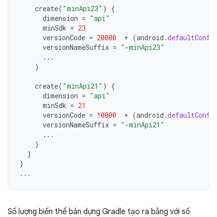
create
(
"minApi23"
)
{
dimension
=
"api"
minSdk
=
23
versionCode
=
20000
+
(
android
.
defaultConfi
versionNameSuffix
=
"-minApi23"
...
}
create
(
"minApi21"
)
{
dimension
=
"api"
minSdk
=
21
versionCode
=
10000
+
(
android
.
defaultConfi
versionNameSuffix
=
"-minApi21"
...
}
}
}
...
Số lượng biến thể bản dựng Gradle tạo ra bằng với số