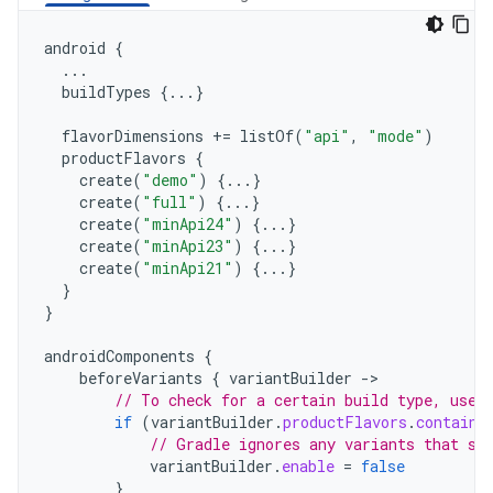
android
{
...
buildTypes
{...}
flavorDimensions
+=
listOf
(
"api"
,
"mode"
)
productFlavors
{
create
(
"demo"
)
{...}
create
(
"full"
)
{...}
create
(
"minApi24"
)
{...}
create
(
"minApi23"
)
{...}
create
(
"minApi21"
)
{...}
}
}
androidComponents
{
beforeVariants
{
variantBuilder
->
// To check for a certain build type, use 
if
(
variantBuilder
.
productFlavors
.
contains
// Gradle ignores any variants that sa
variantBuilder
.
enable
=
false
}