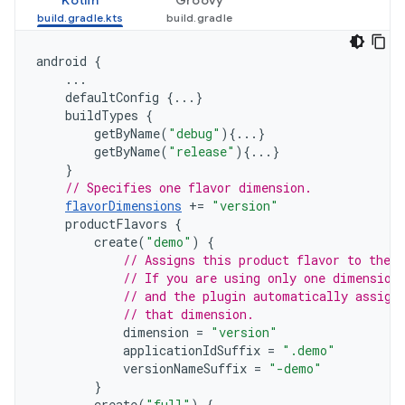
Kotlin
Groovy
android
{
...
defaultConfig
{...}
buildTypes
{
getByName
(
"debug"
){...}
getByName
(
"release"
){...}
}
// Specifies one flavor dimension.
flavorDimensions
+=
"version"
productFlavors
{
create
(
"demo"
)
{
// Assigns this product flavor to the 
// If you are using only one dimension
// and the plugin automatically assign
// that dimension.
dimension
=
"version"
applicationIdSuffix
=
".demo"
versionNameSuffix
=
"-demo"
}
create
(
"full"
)
{