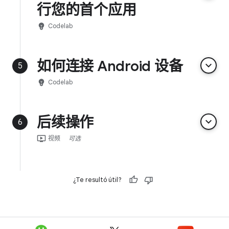
行您的首个应用
emoji_objects
Codelab
如何连接 Android 设备
keyboard_arrow_down
5
emoji_objects
Codelab
后续操作
keyboard_arrow_down
6
ondemand_video
视频
可选
¿Te resultó útil?