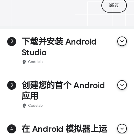
跳过
下载并安装 Android
keyboard_arrow_down
2
Studio
emoji_objects
Codelab
创建您的首个 Android
keyboard_arrow_down
3
应用
emoji_objects
Codelab
在 Android 模拟器上运
keyboard_arrow_down
4