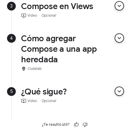
Compose en Views
keyboard_arrow_down
3
ondemand_video
Video
Opcional
Cómo agregar
keyboard_arrow_down
4
Compose a una app
heredada
emoji_objects
Codelab
¿Qué sigue?
keyboard_arrow_down
5
ondemand_video
Video
Opcional
¿Te resultó útil?