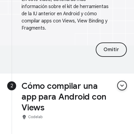
información sobre el kit de herramientas
de la IU anterior en Android y cómo
compilar apps con Views, View Binding y
Fragments.
Omitir
Cómo compilar una
keyboard_arrow_down
2
app para Android con
Views
emoji_objects
Codelab