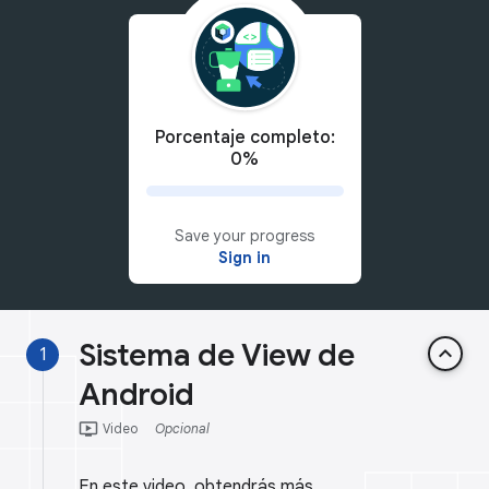
Porcentaje completo:
0%
Save your progress
Sign in
Sistema de View de
keyboard_arrow_up
1
Android
ondemand_video
Video
Opcional
En este video, obtendrás más