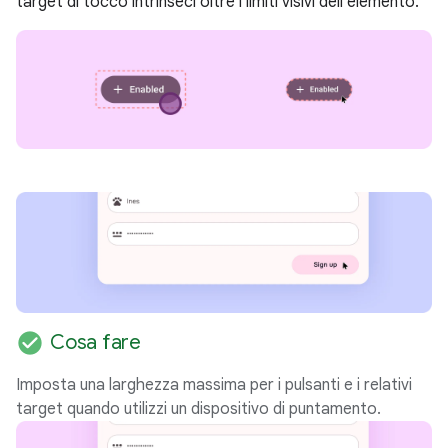
target di tocco intrinseci oltre i limiti visivi dell'elemento.
check_circle
Cosa fare
Imposta una larghezza massima per i pulsanti e i relativi
target quando utilizzi un dispositivo di puntamento.