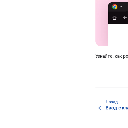
Узнайте, как 
Назад
arrow_back
Ввод с к