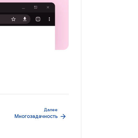
Далее
arrow_forward
Многозадачность