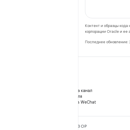
Контент и образцы кода
корпорации Oracle и ее
Последнее обновление:
WeChat
Подпишитесь на канал
"Android для
разработчиков" в WeChat
ПОДРОБНЕЕ ОБ ОС
ОБЗОР