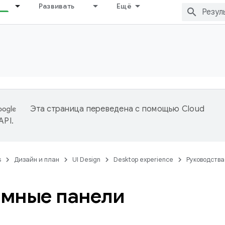
Развивать
Ещё
Эта страница переведена с помощью
Cloud
 API
.
s
Дизайн и план
UI Design
Desktop experience
Руководства
мные панели