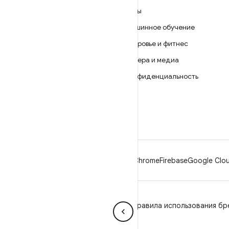
ANDROID
Игры
Android
Машинное обучение
Android for Enterprise
Здоровье и фитнес
Безопасность
Камера и медиа
Исходный код
Конфиденциальность
Новости
5G
Блог
Подкасты
Android
Chrome
Firebase
Google Clou
Конфиденциальность
Лицензия
Правила использования бр