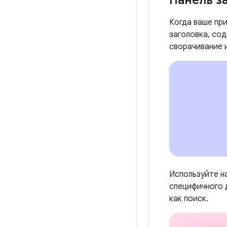
Панель з
Когда ваше пр
заголовка, со
сворачивание 
Используйте н
специфичного д
как поиск.