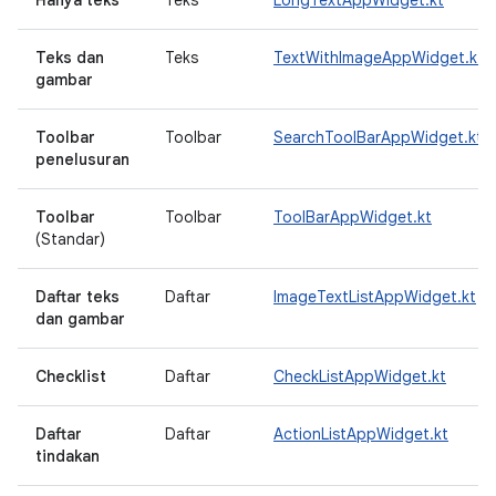
Hanya teks
Teks
LongTextAppWidget.kt
Teks dan
Teks
TextWithImageAppWidget.kt
gambar
Toolbar
Toolbar
SearchToolBarAppWidget.kt
penelusuran
Toolbar
Toolbar
ToolBarAppWidget.kt
(Standar)
Daftar teks
Daftar
ImageTextListAppWidget.kt
dan gambar
Checklist
Daftar
CheckListAppWidget.kt
Daftar
Daftar
ActionListAppWidget.kt
tindakan