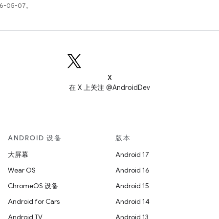
6-05-07。
X
在 X 上关注 @AndroidDev
ANDROID 设备
版本
大屏幕
Android 17
Wear OS
Android 16
ChromeOS 设备
Android 15
Android for Cars
Android 14
Android TV
Android 13