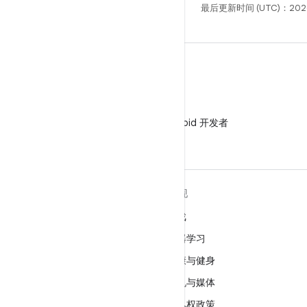
最后更新时间 (UTC)：202
微信
在微信中关注 Android 开发者
关于 ANDROID
发现
Android
游戏
适用于企业的 Android
机器学习
安全
健康与健身
源代码
相机与媒体
新闻
隐私权政策