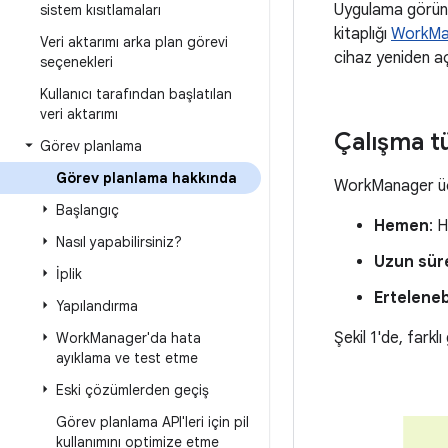
Uygulama görünü
sistem kısıtlamaları
kitaplığı
WorkMa
Veri aktarımı arka plan görevi
cihaz yeniden a
seçenekleri
Kullanıcı tarafından başlatılan
veri aktarımı
Çalışma tü
Görev planlama
Görev planlama hakkında
WorkManager üç 
Başlangıç
Hemen
: 
Nasıl yapabilirsiniz?
Uzun süre
İplik
Erteleneb
Yapılandırma
Şekil 1'de, farklı
Work
Manager'da hata
ayıklama ve test etme
Eski çözümlerden geçiş
Görev planlama API'leri için pil
kullanımını optimize etme