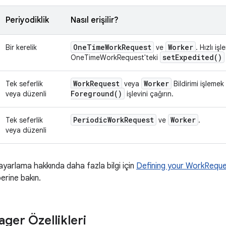
Periyodiklik
Nasıl erişilir?
One
Time
Work
Request
Worker
Bir kerelik
ve
. Hızlı işl
set
Expedited(
)
OneTimeWorkRequest'teki
Work
Request
Worker
Tek seferlik
veya
Bildirimi işleme
Foreground(
)
veya düzenli
işlevini çağırın.
Periodic
Work
Request
Worker
Tek seferlik
ve
.
veya düzenli
yarlama hakkında daha fazla bilgi için
Defining your WorkRequ
erine bakın.
ger Özellikleri