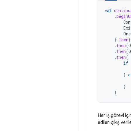
val
continu
.
beginU
Con
Exi
One
).
then
(
.
then
(
O
.
then
(
O
.
then
(
if
}
e
}
)
Her iş görevi iç
edilen çıkış veri