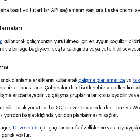
a basit ve tutarlı bir API sağlamanın yanı sıra başka önemli av
tlamaları
s
kullanarak çalışmanızın yürütülmesi için en uygun koşulları bildi
nırsız bir ağa bağlıyken, boşta kaldığında veya yeterli pil seviyes
ama
nek planlama aralıklarını kullanarak
çalışma planlamanıza
ve
tek
menize olanak tanır. Çalışmalar da etiketlenebilir ve adlandırılabi
alışmalar planlayabilir ve çalışma gruplarını birlikte izleyebilir veya 
, dahili olarak yönetilen bir SQLite veritabanında depolanır ve 
z yeniden başlatıldığında yeniden planlanmasını sağlar.
nager,
Doze modu
gibi güç tasarrufu özelliklerine ve en iyi uy
 gerek yoktur.