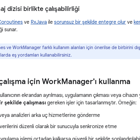
 dizisi birlikte çalışabilirliği
Coroutines
ve
RxJava
ile
sorunsuz bir şekilde entegre olur
ve
ken
ği sunar.
s ve WorkManager farklı kullanım alanları için önerilse de birbirini d
arda eş yordamları kullanabilirsiniz.
 çalışma için Work
Manager'ı kullanma
llanıcının ekrandan ayrılması, uygulamanın çıkması veya cihazın
ir şekilde çalışması
gereken işler için tasarlanmıştır. Örneğin:
 veya analizleri arka uç hizmetlerine gönderme
erilerini düzenli olarak bir sunucuyla senkronize etme
ulama işlemi ortadan kalkarsa güvenli bir şekilde sonlandırılabil