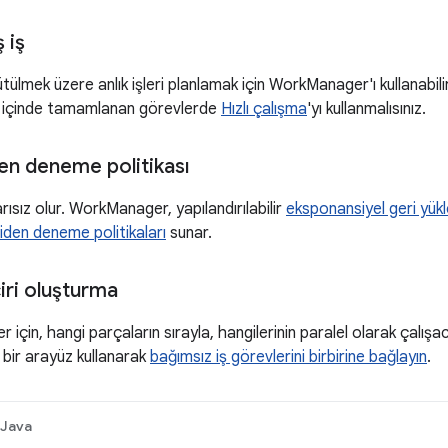
ş iş
ülmek üzere anlık işleri planlamak için WorkManager'ı kullanabilirs
a içinde tamamlanan görevlerde
Hızlı çalışma
'yı kullanmalısınız.
en deneme politikası
rısız olur. WorkManager, yapılandırılabilir
eksponansiyel geri yükl
iden deneme politikaları
sunar.
iri oluşturma
şler için, hangi parçaların sırayla, hangilerinin paralel olarak çalı
 bir arayüz kullanarak
bağımsız iş görevlerini birbirine bağlayın
.
Java