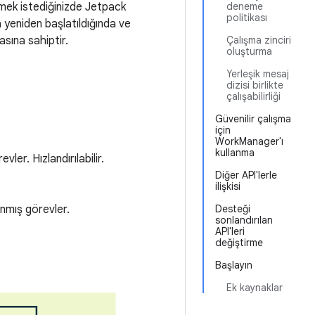
ek istediğinizde Jetpack
deneme
politikası
 yeniden başlatıldığında ve
sına sahiptir.
Çalışma zinciri
oluşturma
Yerleşik mesaj
dizisi birlikte
çalışabilirliği
Güvenilir çalışma
için
WorkManager'ı
kullanma
er. Hızlandırılabilir.
Diğer API'lerle
ilişkisi
anmış görevler.
Desteği
sonlandırılan
API'leri
değiştirme
Başlayın
Ek kaynaklar