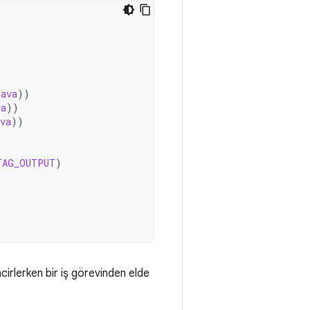
java
))
va
))
va
))
TAG_OUTPUT
)
ncirlerken bir iş görevinden elde