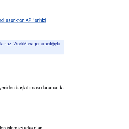
di asenkron API'lerinizi
ışlamaz. WorkManager aracılığıyla
 yeniden başlatılması durumunda
en işlem içi arka plan