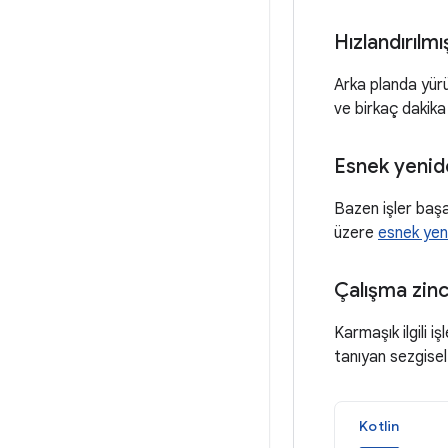
Hızlandırılmı
Arka planda yürüt
ve birkaç dakik
Esnek yenid
Bazen işler başa
üzere
esnek yen
Çalışma zinc
Karmaşık ilgili i
tanıyan sezgisel
Kotlin