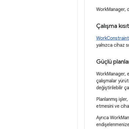
WorkManager, dah
Çalışma kısı
WorkConstraint
yalnızca cihaz sı
Güçlü planl
WorkManager, es
çalışmalar yürüt
değiştirilebilir ç
Planlanmış işler
etmesini ve ciha
Ayrıca WorkMa
endişelenmenize