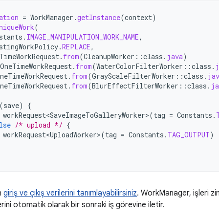
ation
=
WorkManager
.
getInstance
(
context
)
niqueWork
(
stants
.
IMAGE_MANIPULATION_WORK_NAME
,
stingWorkPolicy
.
REPLACE
,
TimeWorkRequest
.
from
(
CleanupWorker
::
class
.
java
)
OneTimeWorkRequest
.
from
(
WaterColorFilterWorker
::
class
.
neTimeWorkRequest
.
from
(
GrayScaleFilterWorker
::
class
.
ja
neTimeWorkRequest
.
from
(
BlurEffectFilterWorker
::
class
.
ja
(
save
)
{
workRequest<SaveImageToGalleryWorker>
(
tag
=
Constants
.
lse
/* upload */
{
workRequest<UploadWorker>
(
tag
=
Constants
.
TAG_OUTPUT
)
in
giriş ve çıkış verilerini tanımlayabilirsiniz
. WorkManager, işleri zi
lerini otomatik olarak bir sonraki iş görevine iletir.