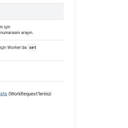
em için
numarasını arayın.
set
k için Worker'da
ests
(WorkRequest'lerinizi