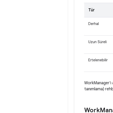
Tür
Derhal
Uzun Süreli
Ertelenebilir
WorkManager'ı a
tanımlama) rehb
Work
Mana