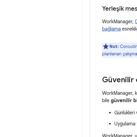
Yerleşik mesaj
WorkManager,
bağlama
esnekli
Not:
Coroutine
planlanan çalışmal
Güvenilir
WorkManager, ku
bile
güvenilir b
Günlükleri
Uygulama v
WorkManager, uyg