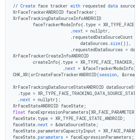
//
Create
face
tracker
with
requested
data
sources
XrFaceTrackerANDROID
faceTracker
;
XrFaceTrackingDataSourceInfoANDROID
faceTrackerModeInfo
{
.
type
=
XR_TYPE_FACE_T
.
next
=
nullptr
,
.
requestedDataSourceCount
=
dataSources
.
size
()),
.
requestedDataSources
=
dat
XrFaceTrackerCreateInfoANDROID
createInfo
{
.
type
=
XR_TYPE_FACE_TRACKER_CR
.
next
=
&
faceTrackerModeInfo
}
;
CHK_XR
(
xrCreateFaceTrackerANDROID
(
session
,
&
create
XrFaceTrackingDataSourceStateANDROID
dataSourceSta
.
type
=
XR_TYPE_FACE_TRACKING_DATA_SOURCE_STATE
.
next
=
nullptr
}
;
XrFaceStateANDROID
faceState
;
float
faceExpressionParameters
[
XR_FACE_PARAMETER_C
faceState
.
type
=
XR_TYPE_FACE_STATE_ANDROID
;
faceState
.
next
=
&
dataSourceState
;
faceState
.
parametersCapacityInput
=
XR_FACE_PARAME
faceState
.
parameters
=
faceExpressionParameters
;