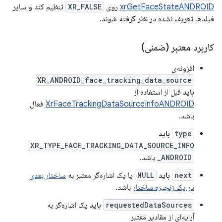
xrGetFaceStateANDROID
روی
XR_FALSE
تنظیم کند و سایر
فیلدها تعریف نشده در نظر گرفته شوند.
کاربرد معتبر (ضمنی)
افزونه‌ی
XR_ANDROID_face_tracking_data_source
باید
قبل از استفاده از
XrFaceTrackingDataSourceInfoANDROID
فعال
باشد.
type
باید
XR_TYPE_FACE_TRACKING_DATA_SOURCE_INFO
_ANDROID
باشد.
next
باید
NULL
یا یک اشاره‌گر معتبر به
ساختار بعدی
در یک زنجیره ساختار
باشد.
requestedDataSources
باید
یک اشاره‌گر به
آرایه‌ای از مقادیر معتبر