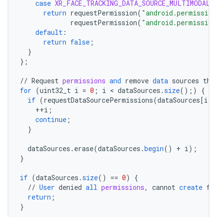
case
XR_FACE_TRACKING_DATA_SOURCE_MULTIMODAL_
return
requestPermission
(
"android.permission
requestPermission
(
"android.permission
default
:
return
false
;
}
}
;
//
Request
permissions
and
remove
data
sources
tha
for
(
uint32_t
i
=
0
;
i
 < 
dataSources
.
size
();)
{
if
(
requestDataSourcePermissions
(
dataSources
[
i
]
)
++
i
;
continue
;
}
dataSources
.
erase
(
dataSources
.
begin
()
+
i
);
}
if
(
dataSources
.
size
()
==
0
)
{
//
User
denied
all
permissions
,
cannot
create
fa
return
;
}