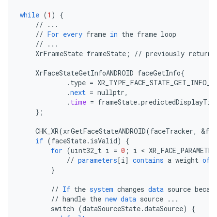
while
(
1
)
{
//
...
//
For
every
frame
in
the
frame
loop
//
...
XrFrameState
frameState
;
//
previously
returne
XrFaceStateGetInfoANDROID
faceGetInfo
{
.
type
=
XR_TYPE_FACE_STATE_GET_INFO_A
.
next
=
nullptr
,
.
time
=
frameState
.
predictedDisplayTim
}
;
CHK_XR
(
xrGetFaceStateANDROID
(
faceTracker
,
&
fa
if
(
faceState
.
isValid
)
{
for
(
uint32_t
i
=
0
;
i
 < 
XR_FACE_PARAMETER
//
parameters
[
i
]
contains
a
weight
of
}
//
If
the
system
changes
data
source
becau
//
handle
the
new
data
source
...
switch
(
dataSourceState
.
dataSource
)
{