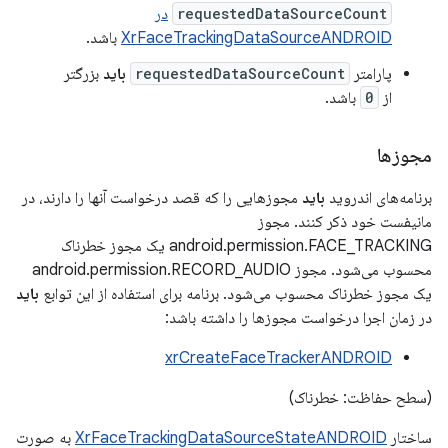
requestedDataSourceCount
در
XrFaceTrackingDataSourceANDROID
باشد.
پارامتر
requestedDataSourceCount
باید
بزرگتر
از
0
باشد.
مجوزها
برنامه‌های اندروید
باید
مجوزهایی را که قصد درخواست آنها را دارند، در
مانیفست خود ذکر کنند. مجوز
android.permission.FACE_TRACKING یک مجوز خطرناک
محسوب می‌شود. مجوز android.permission.RECORD_AUDIO
یک مجوز خطرناک محسوب می‌شود. برنامه برای استفاده از این توابع
باید
در زمان اجرا درخواست مجوزها را داشته باشد:
xrCreateFaceTrackerANDROID
(سطح حفاظت: خطرناک)
ساختار
XrFaceTrackingDataSourceStateANDROID
به صورت