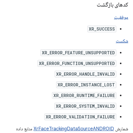
کدهای بازگشت
موفقیت
XR_SUCCESS
شکست
XR_ERROR_FEATURE_UNSUPPORTED
XR_ERROR_FUNCTION_UNSUPPORTED
XR_ERROR_HANDLE_INVALID
XR_ERROR_INSTANCE_LOST
XR_ERROR_RUNTIME_FAILURE
XR_ERROR_SYSTEM_INVALID
XR_ERROR_VALIDATION_FAILURE
شمارش
XrFaceTrackingDataSourceANDROID
منابع داده