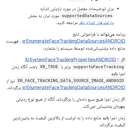
برای توضیحات مفصل در مورد بازیابی اندازه
supportedDataSources
مورد نیاز، به بخش
پارامترهای اندازه بافر
مراجعه کنید.
برنامه
می‌تواند
با فراخوانی تابع
xrEnumerateFaceTrackingDataSourcesANDROID
، فهرست
منابع داده پشتیبانی‌شده توسط سیستم را بشمارد.
اگر
::
XrSystemFaceTrackingPropertiesANDROID
supportsFaceTracking
برابر با
XR_TRUE
باشد، آنگاه زمان
اجرا
باید
XR_FACE_TRACKING_DATA_SOURCE_IMAGE_ANDROID
نیز از
xrEnumerateFaceTrackingDataSourcesANDROID
برگرداند.
اگر زمان اجرا هیچ منبع داده‌ای را برنگرداند، آنگاه از هیچ نوع ردیابی
چهره‌ای پشتیبانی نمی‌کند.
زمان اجرا
باید
منابع داده را به ترتیب از بالاترین کیفیت به پایین‌ترین
کیفیت برگرداند.