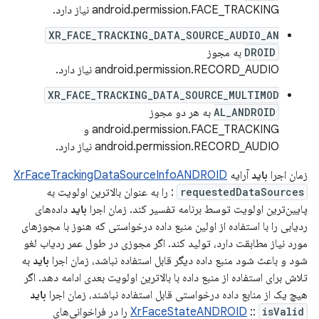
android.permission.FACE_TRACKING نیاز دارد.
XR_FACE_TRACKING_DATA_SOURCE_AUDIO_AN
DROID
به مجوز
android.permission.RECORD_AUDIO نیاز دارد.
XR_FACE_TRACKING_DATA_SOURCE_MULTIMOD
AL_ANDROID
به هر دو مجوز
android.permission.FACE_TRACKING و
android.permission.RECORD_AUDIO نیاز دارد.
زمان اجرا
باید
آرایه
XrFaceTrackingDataSourceInfoANDROID
requestedDataSources
:
را به عنوان بالاترین اولویت به
پایین‌ترین اولویت توسط برنامه تفسیر کند. زمان اجرا
باید
داده‌های
ردیابی را با استفاده از اولین منبع داده درخواستی که هنوز با مجوزهای
مورد نیاز مطابقت دارد، تولید کند. اگر مجوزی در طول عمر ردیاب لغو
شود و باعث شود منبع داده دیگر قابل استفاده نباشد، زمان اجرا
باید
به
تلاش برای استفاده از منبع داده با بالاترین اولویت بعدی ادامه دهد. اگر
هیچ یک از منابع داده درخواستی قابل استفاده نباشند، زمان اجرا
باید
isValid
::
XrFaceStateANDROID
را در فراخوانی‌های