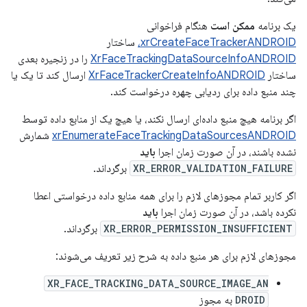
یک برنامه
ممکن است
هنگام فراخوانی
xrCreateFaceTrackerANDROID،
ساختار
XrFaceTrackingDataSourceInfoANDROID
را در زنجیره بعدی
ساختار
XrFaceTrackerCreateInfoANDROID
ارسال کند تا یک یا
چند منبع داده برای ردیابی چهره درخواست کند.
اگر برنامه هیچ منبع داده‌ای ارسال نکند، یا هیچ یک از منابع داده توسط
xrEnumerateFaceTrackingDataSourcesANDROID
شمارش
نشده باشند، در آن صورت زمان اجرا
باید
XR_ERROR_VALIDATION_FAILURE
برگرداند.
اگر کاربر تمام مجوزهای لازم را برای همه منابع داده درخواستی اعطا
نکرده باشد، در آن صورت زمان اجرا
باید
XR_ERROR_PERMISSION_INSUFFICIENT
برگرداند.
مجوزهای لازم برای هر منبع داده به شرح زیر تعریف می‌شوند:
XR_FACE_TRACKING_DATA_SOURCE_IMAGE_AN
DROID
به مجوز