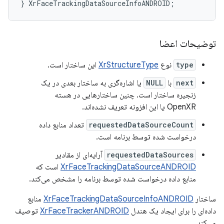
}
XrFaceTrackingDataSourceInfoANDROID
;
توضیحات اعضا
type
نوع
XrStructureType
این ساختار است.
next
با
NULL
یا اشاره‌گری به ساختار بعدی در یک
زنجیره ساختار است. چنین ساختارهایی در هسته
OpenXR یا این افزونه تعریف نشده‌اند.
requestedDataSourceCount
تعداد منابع داده
درخواست شده توسط برنامه است.
requestedDataSources
آرایه‌ای از مقادیر
XrFaceTrackingDataSourceANDROID
است که
منابع داده درخواست شده توسط برنامه را مشخص می‌کند.
ساختار
XrFaceTrackingDataSourceInfoANDROID
منابع
داده‌ای را برای ایجاد یک هندل
XrFaceTrackerANDROID
توصیف
می‌کند.