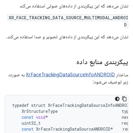
نشان می‌دهد که این پیکربندی از داده‌های صوتی استفاده می‌کند
XR_FACE_TRACKING_DATA_SOURCE_MULTIMODAL_ANDROI
D
نشان می‌دهد که این پیکربندی از داده‌های تصویر و صدا استفاده می‌کند.
پیکربندی منابع داده
ساختار
XrFaceTrackingDataSourceInfoANDROID
به صورت
زیر توصیف می‌شود:
typedef
struct
XrFaceTrackingDataSourceInfoANDROID
XrStructureType
type
const
void
*
next
uint32_t
requ
const
XrFaceTrackingDataSourceANDROID
*
requ