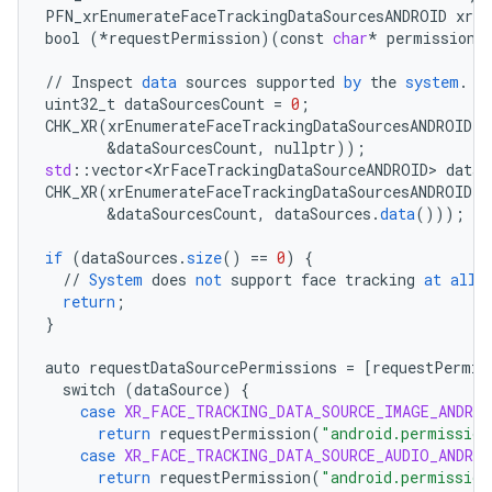
PFN_xrEnumerateFaceTrackingDataSourcesANDROID
xrEn
bool
(
*
requestPermission
)(
const
char
*
permission
)
//
Inspect
data
sources
supported
by
the
system
.
uint32_t
dataSourcesCount
=
0
;
CHK_XR
(
xrEnumerateFaceTrackingDataSourcesANDROID
(
i
&
dataSourcesCount
,
nullptr
));
std
:
:
vector<XrFaceTrackingDataSourceANDROID>
dataS
CHK_XR
(
xrEnumerateFaceTrackingDataSourcesANDROID
(
i
&
dataSourcesCount
,
dataSources
.
data
()));
if
(
dataSources
.
size
()
==
0
)
{
//
System
does
not
support
face
tracking
at
all
return
;
}
auto
requestDataSourcePermissions
=
[
requestPermis
switch
(
dataSource
)
{
case
XR_FACE_TRACKING_DATA_SOURCE_IMAGE_ANDROI
return
requestPermission
(
"android.permission
case
XR_FACE_TRACKING_DATA_SOURCE_AUDIO_ANDROI
return
requestPermission
(
"android.permission