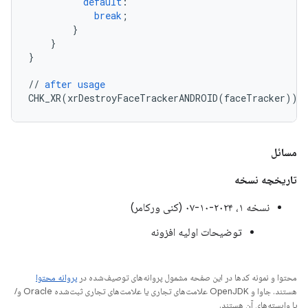
default
:
break
;
}
}
}
//
after
usage
CHK_XR
(
xrDestroyFaceTrackerANDROID
(
faceTracker
));
مسائل
تاریخچه نسخه
نسخه ۱، ۲۰۲۴-۱۰-۰۷ (کنی ورکامر)
توضیحات اولیه افزونه
محتوا و نمونه کدها در این صفحه مشمول پروانه‌های توصیف‌شده در
پروانه محتوا
هستند. جاوا و OpenJDK علامت‌های تجاری یا علامت‌های تجاری ثبت‌شده Oracle و/
یا وابسته‌های آن هستند.