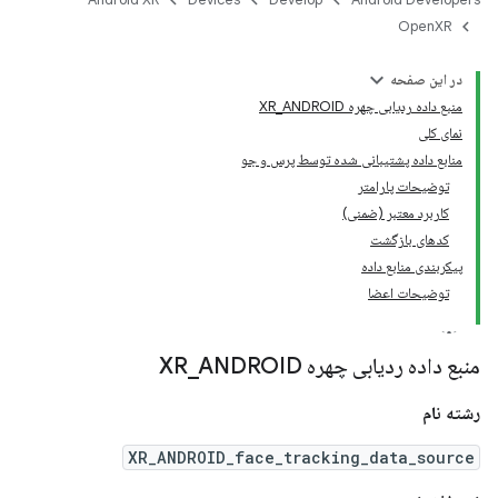
OpenXR
در این صفحه
منبع داده ردیابی چهره XR_ANDROID
نمای کلی
منابع داده پشتیبانی شده توسط پرس و جو
توضیحات پارامتر
کاربرد معتبر (ضمنی)
کدهای بازگشت
پیکربندی منابع داده
توضیحات اعضا
منبع داده ردیابی چهره XR
ANDROID
_
رشته نام
XR_ANDROID_face_tracking_data_source