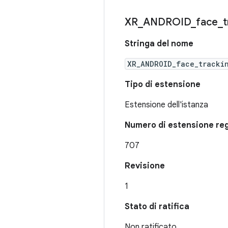
XR
_
ANDROID
_
face
_
t
Stringa del nome
XR_ANDROID_face_tracki
Tipo di estensione
Estensione dell'istanza
Numero di estensione reg
707
Revisione
1
Stato di ratifica
Non ratificato