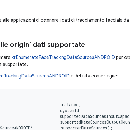
le applicazioni di ottenere i dati di tracciamento facciale da pi
le origini dati supportate
amare
xrEnumerateFaceTrackingDataSourcesANDROID
per ott
le supportate.
ceTrackingDataSourcesANDROID
è definita come segue:
                                                        
                          instance,

                          systemId,

                          supportedDataSourcesInputCapaci
                          supportedDataSourcesOutputCoun