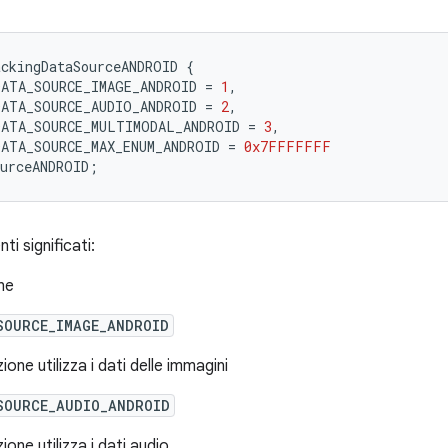
ckingDataSourceANDROID
{
DATA_SOURCE_IMAGE_ANDROID
=
1
,
DATA_SOURCE_AUDIO_ANDROID
=
2
,
DATA_SOURCE_MULTIMODAL_ANDROID
=
3
,
DATA_SOURCE_MAX_ENUM_ANDROID
=
0x7FFFFFFF
urceANDROID
;
ti significati:
ne
SOURCE_IMAGE_ANDROID
one utilizza i dati delle immagini
SOURCE_AUDIO_ANDROID
one utilizza i dati audio