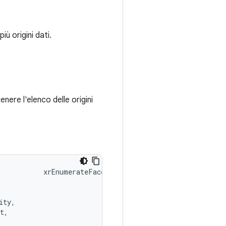
ù origini dati.
enere l'elenco delle origini
           xrEnumerateFaceTrackingDataSourcesANDROID(

ty,

t,
