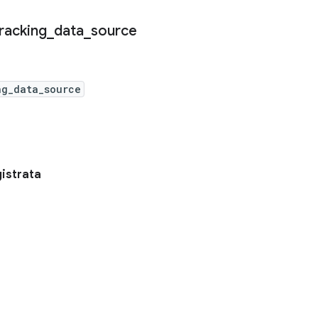
racking
_
data
_
source
ng_data_source
istrata