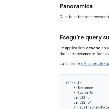
Panoramica
Questa estensione consente al
Eseguire query sul
Le applicazioni
devono
chi
dati di tracciamento faccia
La funzione
xrEnumerateFa
XrResult              
    XrInstance        
    XrSystemId        
    uint32_t          
    uint32_t*         