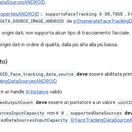
DataSourcesANDROID
.
ropertiesANDROID
::
supportsFaceTracking
è
XR_TRUE
, i
DATA_SOURCE_IMAGE_ANDROID
da
xrEnumerateFaceTracking
o origini dati, non supporta alcun tipo di tracciamento facciale.
rigini dati in ordine di qualità, dalla più alta alla più bassa.
to)
OID_face_tracking_data_source
deve
essere abilitata pri
ckingDataSourcesANDROID
e un handle
XrInstance
valido
esOutputCount
deve
essere un puntatore a un valore
uint3
urcesInputCapacity
non è
0
,
supportedDataSources
de
tedDataSourcesInputCapacity
XrFaceTrackingDataSourc