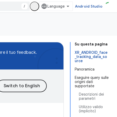
/
Android Studio
Su questa pagina
re il tuo feedback.
XR_ANDROID_face
_tracking_data_so
urce
Panoramica
Eseguire query sulle
origini dati
supportate
Descrizioni dei
parametri
Utilizzo valido
(implicito)