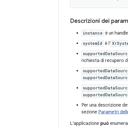
Descrizioni dei param
instance
è un handle
systemId
è l'
XrSyst
supportedDataSourc
richiesta di recupero d
supportedDataSourc
supportedDataSourc
supportedDataSourc
supportedDataSourc
Per una descrizione de
sezione
Parametri dell
L'applicazione
può
enumerare