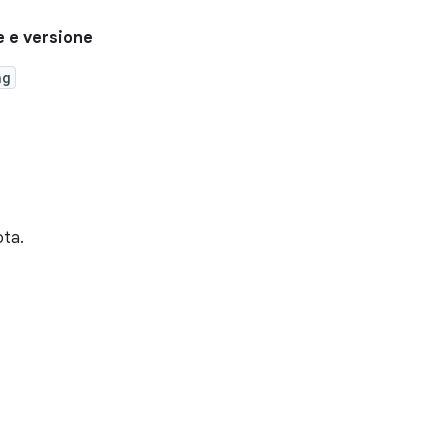
 e versione
ng
ota.