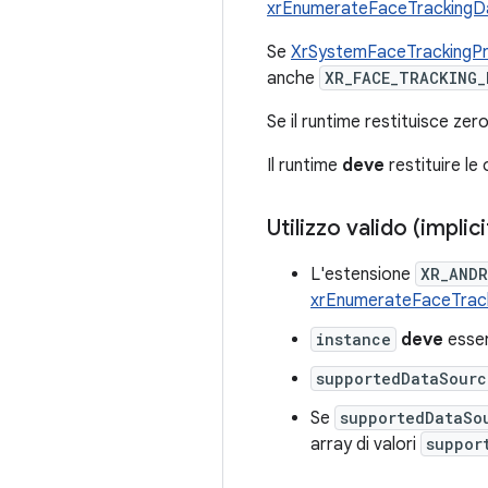
xrEnumerateFaceTracking
Se
XrSystemFaceTrackingP
anche
XR_FACE_TRACKING_
Se il runtime restituisce zer
Il runtime
deve
restituire le o
Utilizzo valido (implici
L'estensione
XR_ANDR
xrEnumerateFaceTra
instance
deve
esser
supportedDataSourc
Se
supportedDataSo
array di valori
suppor