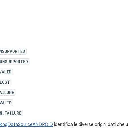
UNSUPPORTED
_UNSUPPORTED
VALID
LOST
AILURE
VALID
N_FAILURE
ckingDataSourceANDROID
identifica le diverse origini dati che