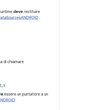
l runtime
deve
restituire
DataSourcesANDROID
.
ma di chiamare
2_t
ve
essere un puntatore a un
eANDROID