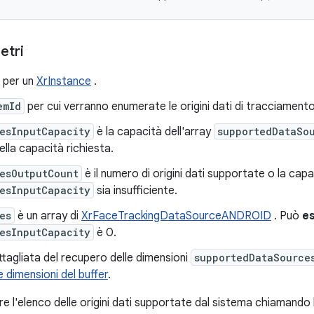
etri
 per un
XrInstance
.
emId
per cui verranno enumerate le origini dati di tracciamento
esInputCapacity
è la capacità dell'array
supportedDataSo
ella capacità richiesta.
esOutputCount
è il numero di origini dati supportate o la capa
esInputCapacity
sia insufficiente.
es
è un array di
XrFaceTrackingDataSourceANDROID
. Può
e
esInputCapacity
è 0.
ttagliata del recupero delle dimensioni
supportedDataSource
e dimensioni del buffer
.
 l'elenco delle origini dati supportate dal sistema chiamando 