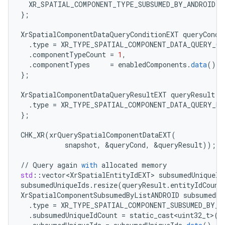
XR_SPATIAL_COMPONENT_TYPE_SUBSUMED_BY_ANDROID
}
;
XrSpatialComponentDataQueryConditionEXT
queryCond
.
type
=
XR_TYPE_SPATIAL_COMPONENT_DATA_QUERY_CO
.
componentTypeCount
=
1
,
.
componentTypes
=
enabledComponents
.
data
(),
}
;
XrSpatialComponentDataQueryResultEXT
queryResult
{
.
type
=
XR_TYPE_SPATIAL_COMPONENT_DATA_QUERY_RE
}
;
CHK_XR
(
xrQuerySpatialComponentDataEXT
(
snapshot
,
&
queryCond
,
&
queryResult
));
//
Query
again
with
allocated
memory
std
:
:
vector<XrSpatialEntityIdEXT>
subsumedUniqueId
subsumedUniqueIds
.
resize
(
queryResult
.
entityIdCount
XrSpatialComponentSubsumedByListANDROID
subsumedBy
.
type
=
XR_TYPE_SPATIAL_COMPONENT_SUBSUMED_BY_L
.
subsumedUniqueIdCount
=
static_cast<uint32_t>
(
s