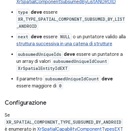
XrSpatialComponentSubsumedByListANDROID
type
deve
essere
XR_TYPE_SPATIAL_COMPONENT_SUBSUMED_BY_LIST
_ANDROID
next
deve
essere
NULL
o un puntatore valido alla
struttura successiva in una catena di strutture
subsumedUniqueIds
deve
essere un puntatore a
un array di valori
subsumedUniqueIdCount
XrSpatialEntityIdEXT
Il parametro
subsumedUniqueIdCount
deve
essere maggiore di
0
Configurazione
Se
XR_SPATIAL_COMPONENT_TYPE_SUBSUMED_BY_ANDROID
è enumerato in
XrSpatialCapabilityComponentTypesEXT