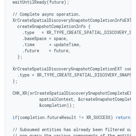
waitUntilReady
(
future
);
//
Complete
async
operation
.
XrCreateSpatialDiscoverySnapshotCompletionInfoEXT
createSnapshotCompletionInfo
{
.
type
=
XR_TYPE_CREATE_SPATIAL_DISCOVERY_SN
.
baseSpace
=
space
,
.
time
=
updateTime
,
.
future
=
future
,
};
XrCreateSpatialDiscoverySnapshotCompletionEXT
comp
.
type
=
XR_TYPE_CREATE_SPATIAL_DISCOVERY_SNAPSH
};
CHK_XR
(
xrCreateSpatialDiscoverySnapshotCompleteEXT
spatialContext
,
&
createSnapshotCompleti
&
completion
));
if
(
completion
.
futureResult
!=
XR_SUCCESS
)
return
;
//
Subsumed
entities
has
already
been
filtered
out
//
now
query
the
various
components
of
the
entitie