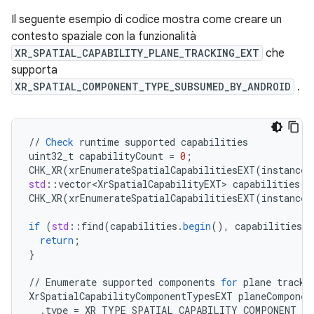
Il seguente esempio di codice mostra come creare un
contesto spaziale con la funzionalità
XR_SPATIAL_CAPABILITY_PLANE_TRACKING_EXT
che
supporta
XR_SPATIAL_COMPONENT_TYPE_SUBSUMED_BY_ANDROID
.
//
Check
runtime
supported
capabilities
uint32_t
capabilityCount
=
0
;
CHK_XR
(
xrEnumerateSpatialCapabilitiesEXT
(
instance
,
std
:
:
vector<XrSpatialCapabilityEXT>
capabilities
(
c
CHK_XR
(
xrEnumerateSpatialCapabilitiesEXT
(
instance
,
if
(
std
:
:
find
(
capabilities
.
begin
(),
capabilities
.
e
return
;
}
//
Enumerate
supported
components
for
plane
tracki
XrSpatialCapabilityComponentTypesEXT
planeComponen
.
type
=
XR_TYPE_SPATIAL_CAPABILITY_COMPONENT_T