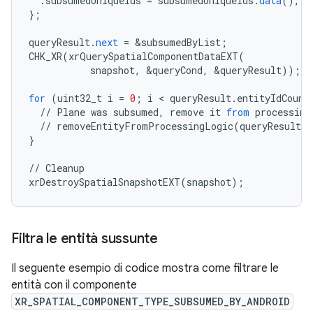
.
subsumedUniqueIds
=
subsumedUniqueIds
.
data
(),
}
;
queryResult
.
next
=
&
subsumedByList
;
CHK_XR
(
xrQuerySpatialComponentDataEXT
(
snapshot
,
&
queryCond
,
&
queryResult
));
for
(
uint32_t
i
=
0
;
i
 < 
queryResult
.
entityIdCount
//
Plane
was
subsumed
,
remove
it
from
processing
//
removeEntityFromProcessingLogic
(
queryResult
.
e
}
//
Cleanup
xrDestroySpatialSnapshotEXT
(
snapshot
);
Filtra le entità sussunte
Il seguente esempio di codice mostra come filtrare le
entità con il componente
XR_SPATIAL_COMPONENT_TYPE_SUBSUMED_BY_ANDROID