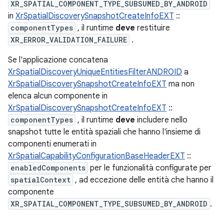
XR_SPATIAL_COMPONENT_TYPE_SUBSUMED_BY_ANDROID
in
XrSpatialDiscoverySnapshotCreateInfoEXT
::
componentTypes
, il runtime
deve
restituire
XR_ERROR_VALIDATION_FAILURE
.
Se l'applicazione concatena
XrSpatialDiscoveryUniqueEntitiesFilterANDROID
a
XrSpatialDiscoverySnapshotCreateInfoEXT
ma non
elenca alcun componente in
XrSpatialDiscoverySnapshotCreateInfoEXT
::
componentTypes
, il runtime
deve
includere nello
snapshot tutte le entità spaziali che hanno l'insieme di
componenti enumerati in
XrSpatialCapabilityConfigurationBaseHeaderEXT
::
enabledComponents
per le funzionalità configurate per
spatialContext
, ad eccezione delle entità che hanno il
componente
XR_SPATIAL_COMPONENT_TYPE_SUBSUMED_BY_ANDROID
.