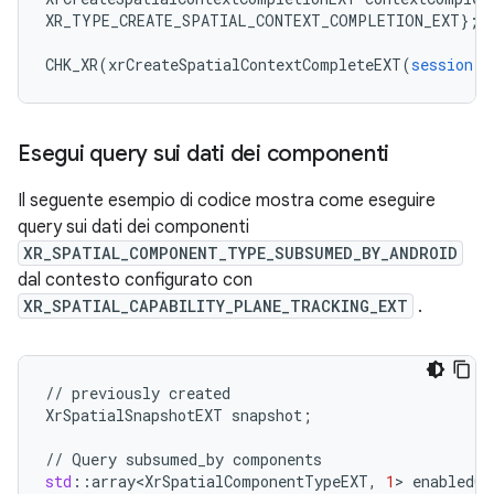
XR_TYPE_CREATE_SPATIAL_CONTEXT_COMPLETION_EXT
}
;
CHK_XR
(
xrCreateSpatialContextCompleteEXT
(
session
,
Esegui query sui dati dei componenti
Il seguente esempio di codice mostra come eseguire
query sui dati dei componenti
XR_SPATIAL_COMPONENT_TYPE_SUBSUMED_BY_ANDROID
dal contesto configurato con
XR_SPATIAL_CAPABILITY_PLANE_TRACKING_EXT
.
//
previously
created
XrSpatialSnapshotEXT
snapshot
;
//
Query
subsumed_by
components
std
:
:
array<XrSpatialComponentTypeEXT
,
1
>
enabledCo