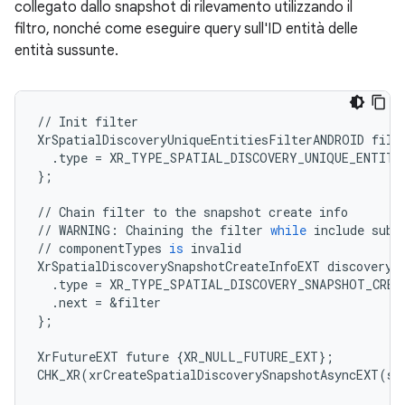
collegato dallo snapshot di rilevamento utilizzando il
filtro, nonché come eseguire query sull'ID entità delle
entità sussunte.
//
Init
filter
XrSpatialDiscoveryUniqueEntitiesFilterANDROID
filt
.
type
=
XR_TYPE_SPATIAL_DISCOVERY_UNIQUE_ENTITI
};
//
Chain
filter
to
the
snapshot
create
info
//
WARNING
:
Chaining
the
filter
while
include
subs
//
componentTypes
is
invalid
XrSpatialDiscoverySnapshotCreateInfoEXT
discoveryS
.
type
=
XR_TYPE_SPATIAL_DISCOVERY_SNAPSHOT_CREA
.
next
=
&
filter
};
XrFutureEXT
future
{
XR_NULL_FUTURE_EXT
};
CHK_XR
(
xrCreateSpatialDiscoverySnapshotAsyncEXT
(
sp