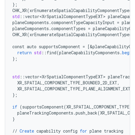
}
;
CHK_XR
(
xrEnumerateSpatialCapabilityComponentTypesE
std
:
:
vector<XrSpatialComponentTypeEXT>
planeCapabi
planeComponents
.
componentTypeCapacityInput
=
plane
planeComponents
.
componentTypes
=
planeCapabilityCo
CHK_XR
(
xrEnumerateSpatialCapabilityComponentTypesE
const
auto
supportsComponent
=
[
&
planeCapabilityCo
return
std
:
:
find
(
planeCapabilityComponents
.
begin
}
;
std
:
:
vector<XrSpatialComponentTypeEXT>
planeTracki
XR_SPATIAL_COMPONENT_TYPE_BOUNDED_2D_EXT
,
XR_SPATIAL_COMPONENT_TYPE_PLANE_ALIGNMENT_EXT
,
}
;
if
(
supportsComponent
(
XR_SPATIAL_COMPONENT_TYPE_S
planeTrackingComponents
.
push_back
(
XR_SPATIAL_COM
}
//
Create
capability
config
for
plane
tracking