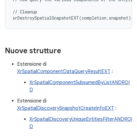
//
Cleanup
xrDestroySpatialSnapshotEXT
(
completion
.
snapshot
);
Nuove strutture
Estensione di
XrSpatialComponentDataQueryResultEXT
:
XrSpatialComponentSubsumedByListANDROI
D
Estensione di
XrSpatialDiscoverySnapshotCreateInfoEXT
:
XrSpatialDiscoveryUniqueEntitiesFilterANDROI
D