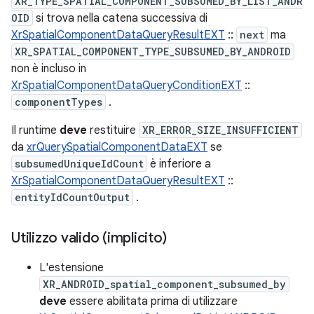
XR_TYPE_SPATIAL_COMPONENT_SUBSUMED_BY_LIST_ANDR
OID
si trova nella catena successiva di
XrSpatialComponentDataQueryResultEXT
::
next
ma
XR_SPATIAL_COMPONENT_TYPE_SUBSUMED_BY_ANDROID
non è incluso in
XrSpatialComponentDataQueryConditionEXT
::
componentTypes
.
Il runtime
deve
restituire
XR_ERROR_SIZE_INSUFFICIENT
da
xrQuerySpatialComponentDataEXT
se
subsumedUniqueIdCount
è inferiore a
XrSpatialComponentDataQueryResultEXT
::
entityIdCountOutput
.
Utilizzo valido (implicito)
L'estensione
XR_ANDROID_spatial_component_subsumed_by
deve
essere abilitata prima di utilizzare