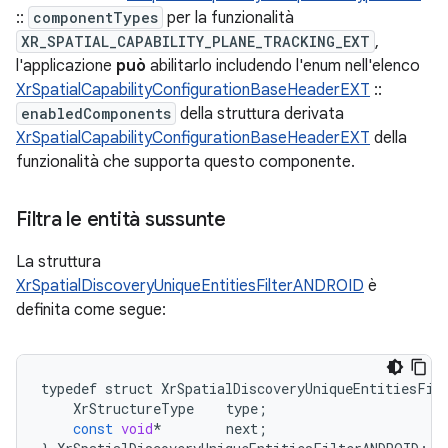
::
componentTypes
per la funzionalità
XR_SPATIAL_CAPABILITY_PLANE_TRACKING_EXT
,
l'applicazione
può
abilitarlo includendo l'enum nell'elenco
XrSpatialCapabilityConfigurationBaseHeaderEXT
::
enabledComponents
della struttura derivata
XrSpatialCapabilityConfigurationBaseHeaderEXT
della
funzionalità che supporta questo componente.
Filtra le entità sussunte
La struttura
XrSpatialDiscoveryUniqueEntitiesFilterANDROID
è
definita come segue:
typedef
struct
XrSpatialDiscoveryUniqueEntitiesFil
XrStructureType
type
;
const
void
*
next
;