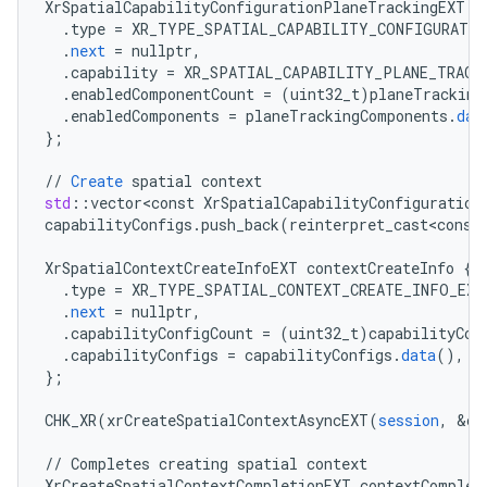
XrSpatialCapabilityConfigurationPlaneTrackingEXT
p
.
type
=
XR_TYPE_SPATIAL_CAPABILITY_CONFIGURATIO
.
next
=
nullptr
,
.
capability
=
XR_SPATIAL_CAPABILITY_PLANE_TRACK
.
enabledComponentCount
=
(
uint32_t
)
planeTracking
.
enabledComponents
=
planeTrackingComponents
.
dat
}
;
//
Create
spatial
context
std
:
:
vector<const
XrSpatialCapabilityConfiguration
capabilityConfigs
.
push_back
(
reinterpret_cast<const
XrSpatialContextCreateInfoEXT
contextCreateInfo
{
.
type
=
XR_TYPE_SPATIAL_CONTEXT_CREATE_INFO_EXT
.
next
=
nullptr
,
.
capabilityConfigCount
=
(
uint32_t
)
capabilityCon
.
capabilityConfigs
=
capabilityConfigs
.
data
(),
}
;
CHK_XR
(
xrCreateSpatialContextAsyncEXT
(
session
,
&
co
//
Completes
creating
spatial
context
XrCreateSpatialContextCompletionEXT
contextComplet