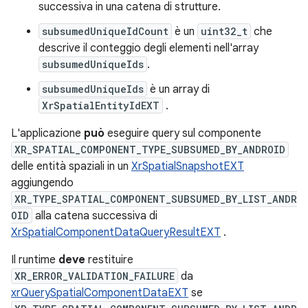
successiva in una catena di strutture.
subsumedUniqueIdCount
è un
uint32_t
che
descrive il conteggio degli elementi nell'array
subsumedUniqueIds
.
subsumedUniqueIds
è un array di
XrSpatialEntityIdEXT
.
L'applicazione
può
eseguire query sul componente
XR_SPATIAL_COMPONENT_TYPE_SUBSUMED_BY_ANDROID
delle entità spaziali in un
XrSpatialSnapshotEXT
aggiungendo
XR_TYPE_SPATIAL_COMPONENT_SUBSUMED_BY_LIST_ANDR
OID
alla catena successiva di
XrSpatialComponentDataQueryResultEXT
.
Il runtime
deve
restituire
XR_ERROR_VALIDATION_FAILURE
da
xrQuerySpatialComponentDataEXT
se