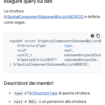
eseguire query sui dati
La struttura
XrSpatialComponentSubsumedByListANDROID
è definita
come segue:
typedef
struct
XrSpatialComponentSubsumedByListAND
XrStructureType
type
;
void
*
next
;
uint32_t
subsumedUniqueIdCount
XrSpatialEntityIdEXT
*
subsumedUniqueIds
;
}
XrSpatialComponentSubsumedByListANDROID
;
Descrizioni dei membri
type
è l'
XrStructureType
di questa struttura.
next
è
NULL
o un puntatore alla struttura