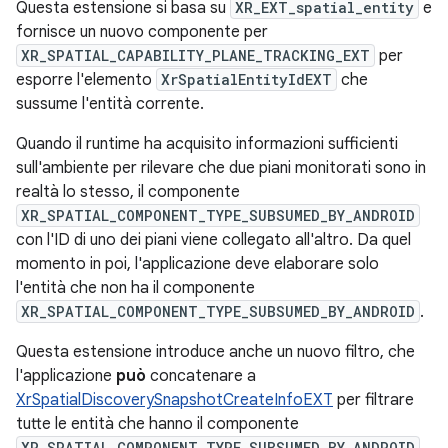
Questa estensione si basa su
XR_EXT_spatial_entity
e
fornisce un nuovo componente per
XR_SPATIAL_CAPABILITY_PLANE_TRACKING_EXT
per
esporre l'elemento
XrSpatialEntityIdEXT
che
sussume l'entità corrente.
Quando il runtime ha acquisito informazioni sufficienti
sull'ambiente per rilevare che due piani monitorati sono in
realtà lo stesso, il componente
XR_SPATIAL_COMPONENT_TYPE_SUBSUMED_BY_ANDROID
con l'ID di uno dei piani viene collegato all'altro. Da quel
momento in poi, l'applicazione deve elaborare solo
l'entità che non ha il componente
XR_SPATIAL_COMPONENT_TYPE_SUBSUMED_BY_ANDROID
.
Questa estensione introduce anche un nuovo filtro, che
l'applicazione
può
concatenare a
XrSpatialDiscoverySnapshotCreateInfoEXT
per filtrare
tutte le entità che hanno il componente
XR_SPATIAL_COMPONENT_TYPE_SUBSUMED_BY_ANDROID