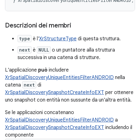
}
XrSpatialDiscoveryUniqueEntitiesFilterANDROID
;
Descrizioni dei membri
type
è l'
XrStructureType
di questa struttura.
next
è
NULL
o un puntatore alla struttura
successiva in una catena di strutture.
L'applicazione
può
includere
XrSpatialDiscoveryUniqueEntitiesFilterANDROID
nella
catena
next
di
XrSpatialDiscoverySnapshotCreateInfoEXT
per ottenere
uno snapshot con entità non sussunte da un'altra entità.
Se le applicazioni concatenano
XrSpatialDiscoveryUniqueEntitiesFilterANDROID
a
XrSpatialDiscoverySnapshotCreateInfoEXT
includendo il
componente