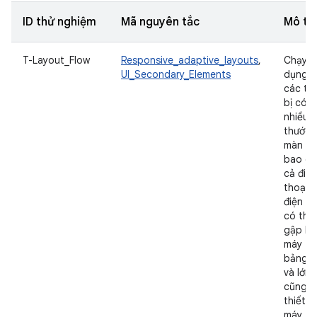
ID thử nghiệm
Mã nguyên tắc
Mô tả
T-Layout_Flow
Responsive_adaptive_layouts
,
Chạy ứ
UI_Secondary_Elements
dụng t
các thi
bị có
nhiều k
thước
màn hì
bao g
cả điện
thoại,
điện th
có thể
gập lại
máy tí
bảng n
và lớn,
cũng n
thiết bị
máy tín