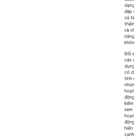
dạng đ
đáp ứn
cả tính
thẩm 
và chứ
năng h
không.
Đối với
các ứn
dụng c
có dù
tính n
nhúng
hoạt
động, 
kiểm tr
xem cá
hoạt
động c
hiển th
cạnh