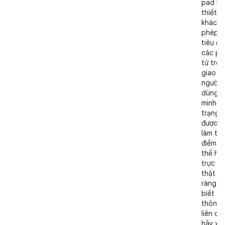
pad h
thiết bị
khác c
phép l
tiêu đi
các ph
tử trên
giao d
người
dùng. 
minh r
trạng t
được l
làm tiê
điểm đ
thể hiệ
trực q
thật rõ
ràng. 
biết
thông 
liên qu
hãy xe