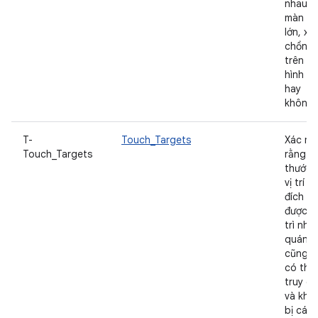
nhau t
màn hì
lớn, xế
chồng
trên m
hình n
hay
không.
T-
Touch_Targets
Xác mi
Touch_Targets
rằng kí
thước 
vị trí c
đích n
được d
trì nhấ
quán,
cũng n
có thể
truy c
và khô
bị các