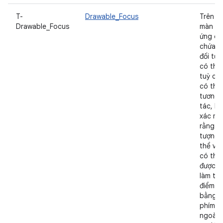
T-
Drawable_Focus
Trên m
Drawable_Focus
màn hì
ứng d
chứa m
đối tư
có thể
tuỳ chỉ
có thể
tương
tác, hã
xác mi
rằng đố
tượng 
thể vẽ
có thể
được l
làm tiê
điểm
bằng 
phím
ngoài,