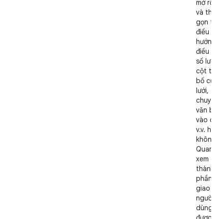
mở rộn
và thu
gọn th
điều
hướng,
điều ch
số lượ
cột tr
bố cục
lưới,
chuyển
văn bả
vào cộ
v.v. hay
không.
Quan s
xem cá
thành
phần t
giao d
người
dùng 
được đ