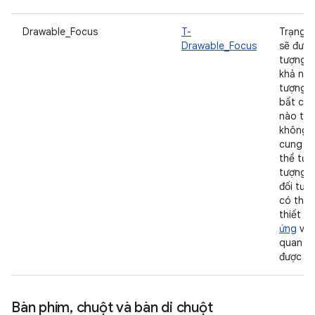
Drawable_Focus
T-
Trạng t
Drawable_Focus
sẽ được
tượng c
khả năn
tượng c
bất cứ 
nào trê
không 
cung cấ
thể tươ
tượng c
đối tượ
có thể 
thiết b
ứng
và 
quan th
được lấy
Bàn phím
,
chuột và bàn di chuột