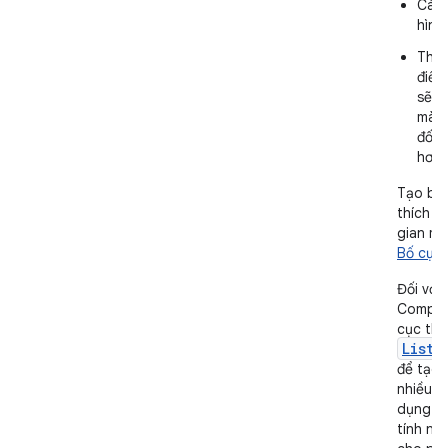
Các 
hình
Theo
điều
sẽ m
màn 
đối 
hơn
Tạo bố 
thích h
gian mà
Bố cục
Đối với
Compos
cục thí
ListD
để tạo 
nhiều n
dụng cũ
tính n