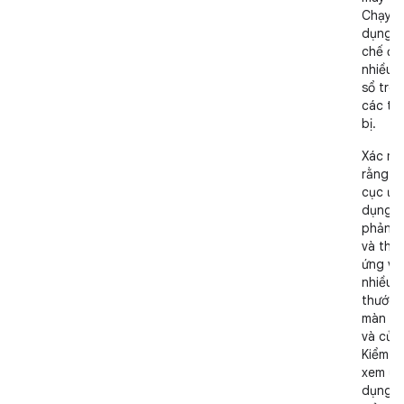
Chạy ứ
dụng ở
chế độ
nhiều 
sổ trên
các thi
bị.
Xác mi
rằng b
cục ứn
dụng s
phản h
và thíc
ứng với
nhiều k
thước
màn hì
và cửa 
Kiểm tr
xem ứ
dụng 