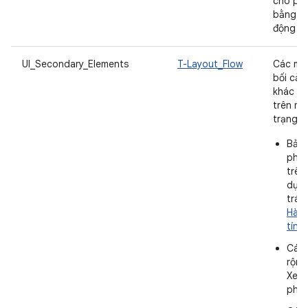
cho phé
bằng cá
động cạ
UI_Secondary_Elements
T-Layout_Flow
Các mô-
bối cản
khác đư
trên mọ
trạng th
Bảng
phải
trên
dụng
trán
Hành
tính
Các 
rộng
Xem
phầ