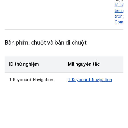
tài liệu
tiêu đi
trong
Compo
Bàn phím
,
chuột và bàn di chuột
ID thử nghiệm
Mã nguyên tắc
T-Keyboard_Navigation
T-Keyboard_Navigation