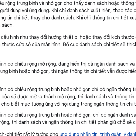
ều rộng trung bình và nhỏ gọn cho thấy danh sách hoặc thông ti
gười dùng với ứng dụng. Khi chỉ danh sách xuất hiện, thao tá
g tin chi tiết thay cho danh sách. Khi chỉ thông tin chi tiết xuấ
h sách.
 cấu hình như thay đổi hướng thiết bị hoặc thay đổi kích thước
h thước cửa sổ của màn hình. Bố cục danh sách‑chi tiết sẽ thích
nh có chiều rộng mở rộng, đang hiển thị cả ngăn danh sách và t
ung bình hoặc nhỏ gọn, thì ngăn thông tin chi tiết vẫn được hi
nh có chiều rộng trung bình hoặc nhỏ gọn chỉ có ngăn thông tin 
 cửa sổ được mở ra thành mở rộng, thì danh sách và thông tin c
cho biết mục tương ứng với nội dung trong ngăn thông tin chi t
nh có chiều rộng trung bình hoặc nhỏ gọn, chỉ có ngăn danh s
ộng, thì danh sách và ngăn thông tin chi tiết phần giữ chỗ sẽ c
h-chi tiết rất lý tưởng cho
ứng dụng nhắn tin
,
trình quản lý dan