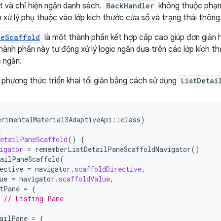
ết và chỉ hiện ngăn danh sách.
BackHandler
không thuộc phạm 
h xử lý phụ thuộc vào lớp kích thước cửa sổ và trạng thái thông 
neScaffold
là một thành phần kết hợp cấp cao giúp đơn giản h
hành phần này tự động xử lý logic ngăn dựa trên các lớp kích th
 ngăn.
 phương thức triển khai tối giản bằng cách sử dụng
ListDetai
erimentalMaterial3AdaptiveApi
::
class
)
e
etailPaneScaffold
()
{
igator
=
rememberListDetailPaneScaffoldNavigator
()
ailPaneScaffold
(
ective
=
navigator
.
scaffoldDirective
,
ue
=
navigator
.
scaffoldValue
,
tPane
=
{
// Listing Pane
ailPane
=
{