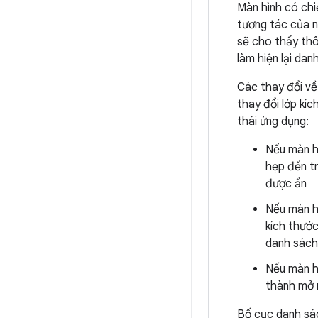
Màn hình có chi
tương tác của n
sẽ cho thấy thôn
làm hiện lại dan
Các thay đổi về
thay đổi lớp kíc
thái ứng dụng:
Nếu màn hì
hẹp đến tr
được ẩn
Nếu màn hì
kích thước
danh sách 
Nếu màn hì
thành mở r
Bố cục danh sác