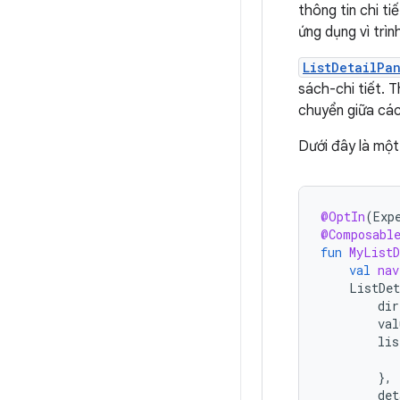
thông tin chi ti
ứng dụng vì trìn
ListDetailPa
sách-chi tiết. T
chuyển giữa các
Dưới đây là một
@OptIn
(
Exp
@Composabl
fun
MyListD
val
nav
ListDet
dir
val
lis
},
det