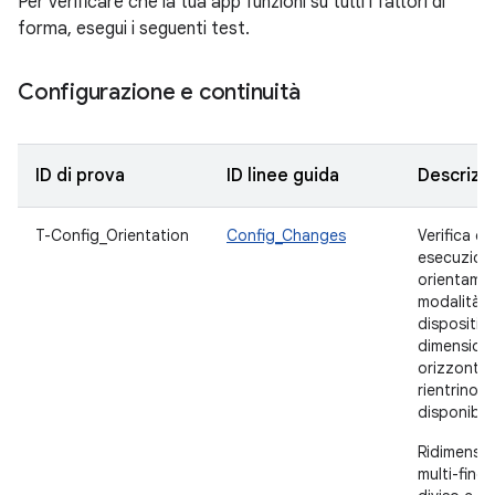
Per verificare che la tua app funzioni su tutti i fattori di
forma, esegui i seguenti test.
Configurazione e continuità
ID di prova
ID linee guida
Descrizi
T-Config_Orientation
Config_Changes
Verifica c
esecuzion
orientamen
modalità m
dispositiv
dimensioni
orizzontale
rientrino n
disponibile
Ridimension
multi-fine