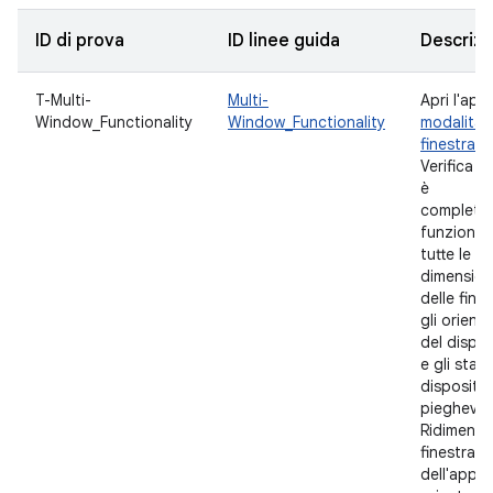
ID di prova
ID linee guida
Descrizi
T-Multi-
Multi-
Apri l'app 
Window_Functionality
Window_Functionality
modalità m
finestra
.
Verifica s
è
completa
funzionale
tutte le
dimension
delle fines
gli orient
del dispos
e gli stati
dispositivi
pieghevoli
Ridimensi
finestra
dell'app i