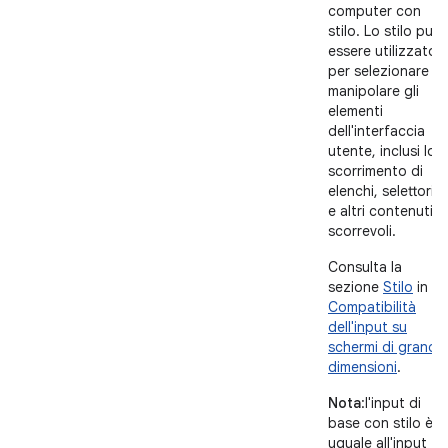
computer con
stilo. Lo stilo può
essere utilizzato
per selezionare e
manipolare gli
elementi
dell'interfaccia
utente, inclusi lo
scorrimento di
elenchi, selettori
e altri contenuti
scorrevoli.
Consulta la
sezione
Stilo
in
Compatibilità
dell'input su
schermi di grandi
dimensioni
.
Nota
:l'input di
base con stilo è
uguale all'input