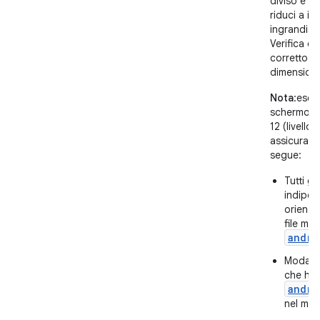
diviso e ap
riduci a ic
ingrandisci
Verifica c
corretto e
dimensioni 
Nota
:eseg
schermo g
12 (livello
assicurart
segue:
Tutti gl
indipen
orienta
file man
andro
Modalit
che han
andro
nel man