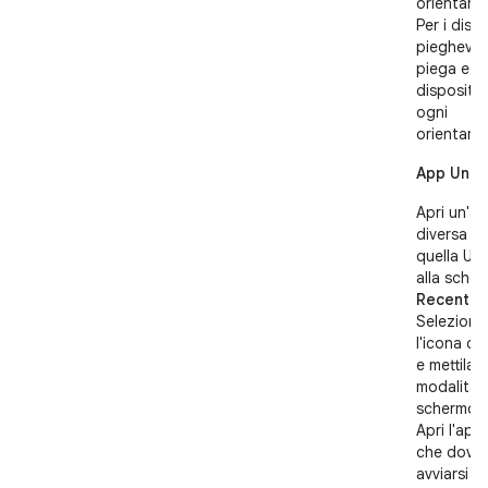
orientame
Per i dispo
pieghevoli
piega e apr
dispositiv
ogni
orientame
App Unit
Apri un'a
diversa d
quella Unit
alla sche
Recenti
.
Seleziona
l'icona de
e mettila i
modalità
schermo d
Apri l'app 
che dovr
avviarsi in