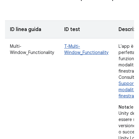
ID linea guida
ID test
Descrizi
Multi-
T-Multi-
L'app è
Window_Functionality
Window_Functionality
perfettam
funzionan
modalità m
finestra.
Consulta
Supportar
modalità m
finestra
.
Nota
:le a
Unity dev
essere sul
versione 
o success
Unity Lon