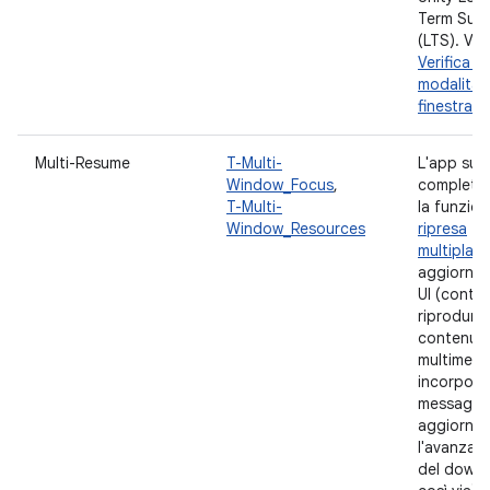
Term Sup
(LTS). Ved
Verifica de
modalità m
finestra
.
Multi-Resume
T-Multi-
L'app sup
Window_Focus
,
completa
T-Multi-
la funzion
Window_Resources
ripresa
multipla
. 
aggiorna 
UI (contin
riprodurre
contenuti
multimedia
incorpora
messaggi,
aggiorna
l'avanzam
del downl