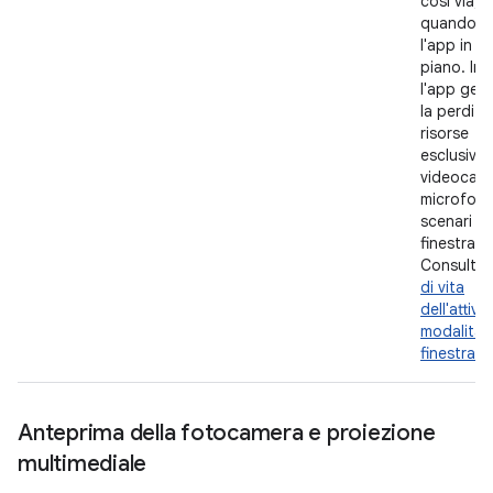
così via)
quando n
l'app in p
piano. Ino
l'app gest
la perdita
risorse
esclusive
videocam
microfoni 
scenari mu
finestra.
Consulta
di vita
dell'attivit
modalità m
finestra
.
Anteprima della fotocamera e proiezione
multimediale