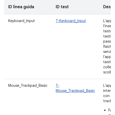
ID linea guida
ID test
Descr
Keyboard_Input
T-Keyboard_Input
L'app 
l'inser
testo 
tastier
passa 
fisiche 
senza r
l'app 
tastier
colleg
scolle
Mouse_Trackpad_Basic
T-
L'app 
Mouse_Trackpad_Basic
interaz
con il 
trackp
Fare