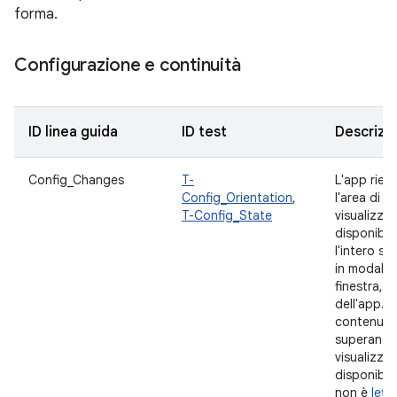
forma.
Configurazione e continuità
ID linea guida
ID test
Descrizi
Config_Changes
T-
L'app riem
Config_Orientation
,
l'area di
T-Config_State
visualizza
disponibil
l'intero s
in modalità
finestra, l
dell'app. I
contenuti
superano l
visualizza
disponibil
non è
lett