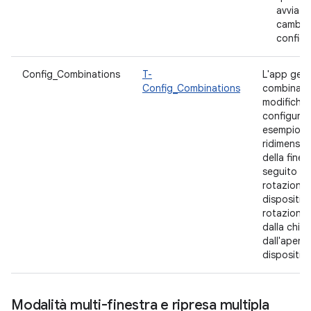
avviato 
cambio 
configu
Config_Combinations
T-
L'app gest
Config_Combinations
combinazio
modifiche 
configuraz
esempio il
ridimensi
della fines
seguito da
rotazione 
dispositivo
rotazione 
dalla chiu
dall'apertu
dispositivo
Modalità multi-finestra e ripresa multipla