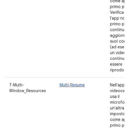
come app
primo pia
Verifica c
l'app non 
primo pia
continui 
aggiornare
suoi cont
(ad esemp
un video
continua 
essere
riprodotto
T-Multi-
Multi-Resume
Nell'app, a
Window_Resources
videocam
usa il
microfono
un'altra a
impostala
come app
primo pia