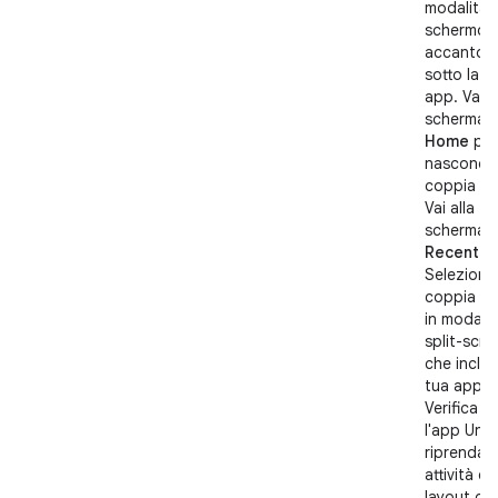
modalità
schermo d
accanto 
sotto la p
app. Vai a
schermat
Home
per
nasconder
coppia di
Vai alla
schermat
Recenti
.
Seleziona 
coppia di
in modalit
split-scre
che includ
tua app Un
Verifica c
l'app Unit
riprenda l
attività e 
layout del