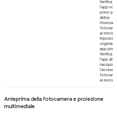
Verifica c
l'app non 
primo pia
abbia
rinunciato
fotocame
al microf
Imposta l
originale
app princi
Verifica c
l'app abb
riacquisit
l'accesso 
fotocame
al microf
Anteprima della fotocamera e proiezione
multimediale