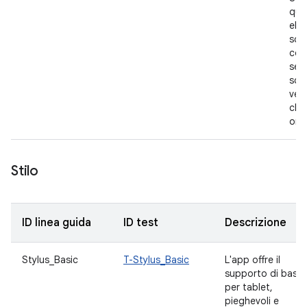
qual
ele
sco
com
sele
scor
ver
che
ori
Stilo
ID linea guida
ID test
Descrizione
Stylus_Basic
T-Stylus_Basic
L'app offre il
supporto di base
per tablet,
pieghevoli e