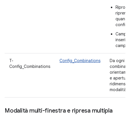
Riprodu
riprend
quando 
configu
Campi d
inserit
campi d
T-
Config_Combinations
Da ogni sc
Config_Combinations
combinazio
orientamen
e apertura 
ridimensio
modalità mu
Modalità multi-finestra e ripresa multipla