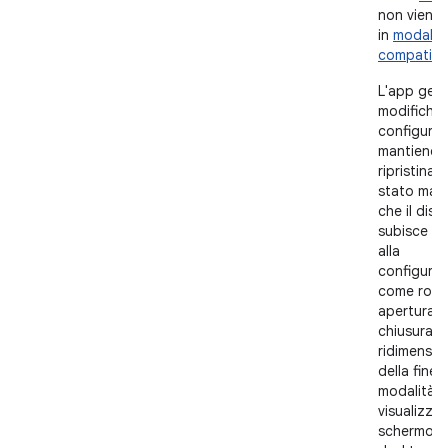
non viene 
in
modalit
compatibil
L'app gest
modifiche 
configuraz
mantiene 
ripristina i
stato man
che il disp
subisce mo
alla
configuraz
come rota
apertura e
chiusura e
ridimensi
della fines
modalità d
visualizza
schermo di