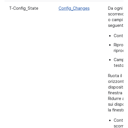
T-Config_State
Config_Changes
Da ogni sc
scorrevoli
o campi di
seguente 
Contenu
Riprodu
riprodu
Campi di
testo i
Ruota il di
orizzontale
dispositivo
finestra de
Ridurre a i
sui disposi
la finestra
Contenu
scorrim