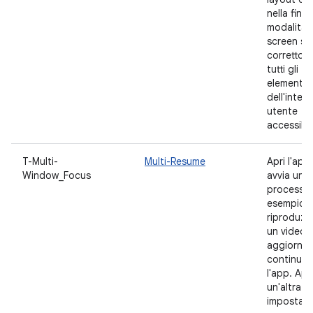
nella fines
modalità s
screen sia
corretto 
tutti gli
elementi
dell'inter
utente
accessibili
T-Multi-
Multi-Resume
Apri l'app
Window_Focus
avvia un
processo,
esempio l
riproduzi
un video,
aggiorna
continua
l'app. Apri
un'altra a
impostala