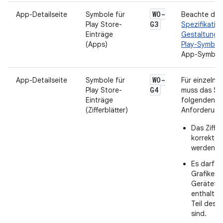
WO-
App-Detailseite
Symbole für
Beachte die
G3
Play Store-
Spezifikatio
Einträge
Gestaltung 
(Apps)
Play-Symbol
App-Symbole 
WO-
App-Detailseite
Symbole für
Für einzelne 
G4
Play Store-
muss das Sy
Einträge
folgenden
(Zifferblätter)
Anforderunge
Das Ziffer
korrekt d
werden.
Es darf k
Grafiken 
Gerätefr
enthalten,
Teil des Z
sind.