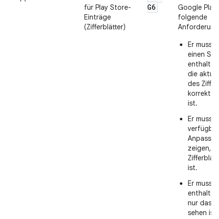
G6
für Play Store-
Google Play
Einträge
folgende
(Zifferblätter)
Anforderunge
Er muss 
einen Sc
enthalten
die aktuel
des Ziffer
korrekt d
ist.
Er muss m
verfügba
Anpassun
zeigen, 
Zifferbla
ist.
Er muss 
enthalten
nur das Zi
sehen ist.