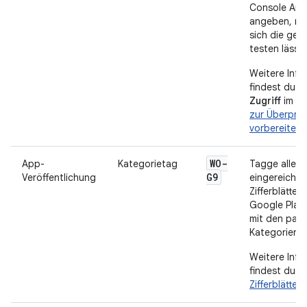
Console An
angeben, mi
sich die ge
testen lässt.
Weitere Info
findest du u
Zugriff
im Ar
zur Überprü
vorbereiten
.
WO-
App-
Kategorietag
Tagge alle
G9
Veröffentlichung
eingereichte
Zifferblätter 
Google Play
mit den pas
Kategorien.
Weitere Info
findest du u
Zifferblätter