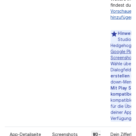
findest du u
Vorschauele
hinzufügen
.
Hinweis
Studio (
Hedgehog) b
Google Play
Screenshotf
Wähle über 
Dialogfeld
S
erstellen
im
down-Menü d
Mit Play Sto
kompatibel
kompatible 
für die Über
deiner App z
Verfügung zu
WO-
App-Detailseite
Screenshots
Dein Zifferbl