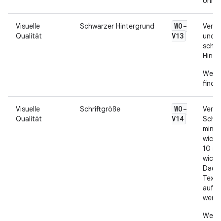
Uhrze
WO-
Visuelle
Schwarzer Hintergrund
Verwe
V13
Qualität
und A
schw
Hinte
Weite
finde
WO-
Visuelle
Schriftgröße
Verwe
V14
Qualität
Schri
minde
wicht
10 sp
wicht
Dadur
Text 
auf e
werde
Weite