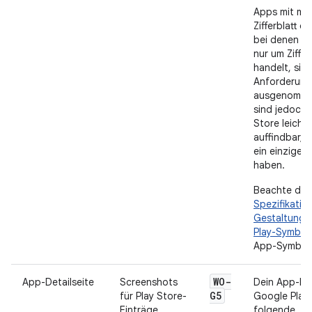
Apps mit meh
Zifferblatt o
bei denen es
nur um Ziffer
handelt, sin
Anforderung
ausgenomme
sind jedoch 
Store leichte
auffindbar, 
ein einziges Z
haben.
Beachte die
Spezifikatio
Gestaltung 
Play-Symbol
App-Symbole 
WO-
App-Detailseite
Screenshots
Dein App-Ein
G5
für Play Store-
Google Play
Einträge
folgende