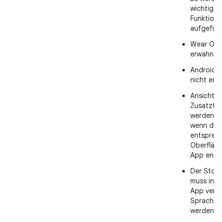
wichtigst
Funktion
aufgeführ
Wear OS 
erwähnt.
Android 
nicht erw
Ansichte
Zusatzfu
werden e
wenn die
entsprec
Oberfläch
App entha
Der Store
muss in di
App verf
Sprachen
werden.