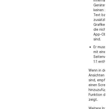
innerhalb
Gerätefr
keinen zu
Text bzw.
zusätzlic
Grafiken 
die nicht 
App-Ober
sind.
Er muss 
mit einem
Seitenver
1:1 enthal
Wenn in dei
Ansichten v
sind, empfehl
einen Scree
hinzuzufügen
Funktion der
zeigt.
Weitere Info