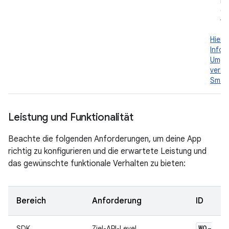
mi
Gr
vo
Hier 
Infor
Umga
versc
Smar
Leistung und Funktionalität
Beachte die folgenden Anforderungen, um deine App
richtig zu konfigurieren und die erwartete Leistung und
das gewünschte funktionale Verhalten zu bieten:
Bereich
Anforderung
ID
WO-
SDK
Ziel-API-Level