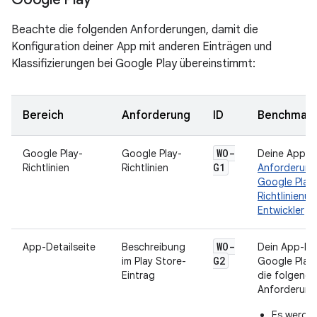
Beachte die folgenden Anforderungen, damit die
Konfiguration deiner App mit anderen Einträgen und
Klassifizierungen bei Google Play übereinstimmt:
Bereich
Anforderung
ID
Benchmark
WO-
Google Play-
Google Play-
Deine App m
G1
Richtlinien
Richtlinien
Anforderung
Google Play
Richtlinienüb
Entwickler
en
WO-
App-Detailseite
Beschreibung
Dein App-Ein
G2
im Play Store-
Google Play
Eintrag
die folgend
Anforderunge
Es werden