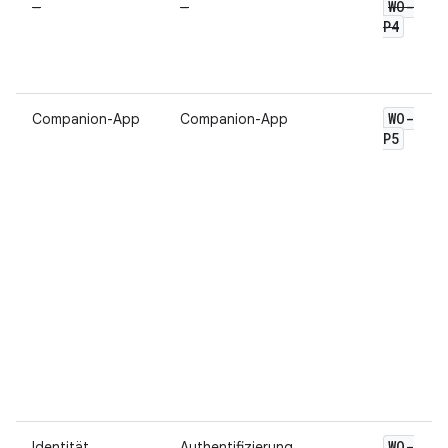
WO-
–
–
P4
WO-
Companion-App
Companion-App
P5
WO-
Identität
Authentifizierung