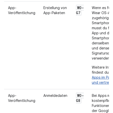
WO-
App-
Erstellung von
Wenn es für 
G7
Veröffentlichung
App-Paketen
Wear OS-App
zugehörige
Smartphone-
musst du für
App und die
Smartphone
denselben P
und denselb
Signaturschl
verwenden.
Weitere Info
findest du u
Apps im Pak
und vertreib
WO-
App-
Anmeldedaten
Bei Apps mit
G8
Veröffentlichung
kostenpflich
Funktionen m
der Google P