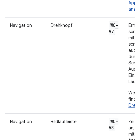
App-
anzei
WO-
Navigation
Drehknopf
Ermög
V7
scrol
mit d
scrol
auch 
durch
Scroll
Auswa
Einst
Lauts
Weite
finde
Dreh
WO-
Navigation
Bildlaufleiste
Zeige 
V8
an, w
mit e