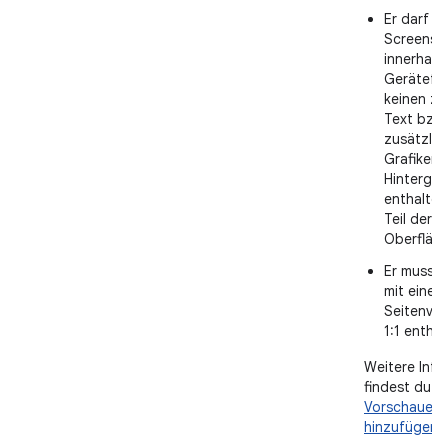
Er darf ke
Screensh
innerhalb
Gerätefr
keinen zu
Text bzw.
zusätzlic
Grafiken 
Hintergr
enthalten,
Teil der 
Oberfläch
Er muss 
mit einem
Seitenver
1:1 enthal
Weitere Info
findest du u
Vorschauele
hinzufügen
.