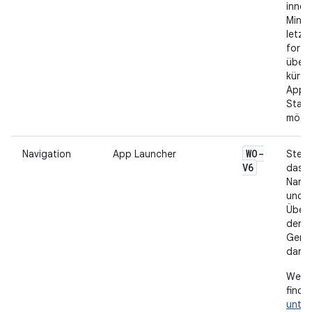
inner
Minut
letzt
fortg
über 
kürzl
Apps,
Statu
mögli
WO-
Navigation
App Launcher
Stell
V6
das 
Namen
und i
Übere
der
Gerät
dar.
Weite
finde
unter