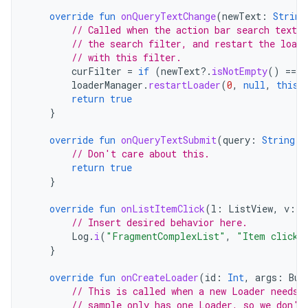
override
fun
onQueryTextChange
(
newText
:
String
// Called when the action bar search text h
// the search filter, and restart the loade
// with this filter.
curFilter
=
if
(
newText
?.
isNotEmpty
()
==
t
loaderManager
.
restartLoader
(
0
,
null
,
this
)
return
true
}
override
fun
onQueryTextSubmit
(
query
:
String
):
// Don't care about this.
return
true
}
override
fun
onListItemClick
(
l
:
ListView
,
v
:
V
// Insert desired behavior here.
Log
.
i
(
"FragmentComplexList"
,
"Item clicke
}
override
fun
onCreateLoader
(
id
:
Int
,
args
:
Bun
// This is called when a new Loader needs 
// sample only has one Loader, so we don't