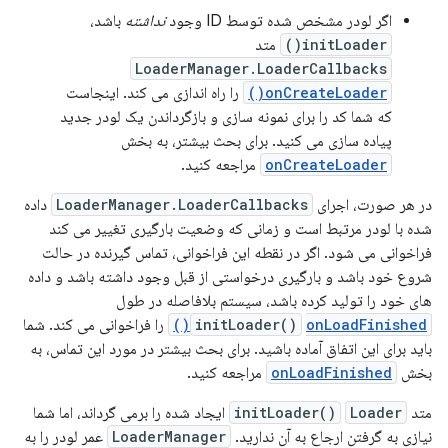
اگر لودر مشخص شده توسط ID وجود
نداشته
باشد،
initLoader()
متد
LoaderManager.LoaderCallbacks
onCreateLoader()
را راه اندازی می کند. اینجاست
که شما کد را برای نمونه سازی و بازگرداندن یک لودر جدید
پیاده سازی می کنید. برای بحث بیشتر، به بخش
onCreateLoader
مراجعه کنید.
در هر صورت، اجرای
LoaderManager.LoaderCallbacks
داده
شده با لودر مرتبط است و زمانی که وضعیت بارگیری تغییر می کند
فراخوانی می شود. اگر در نقطه این فراخوانی، تماس گیرنده در حالت
شروع خود باشد و بارگیری درخواستی از قبل وجود داشته باشد و داده
های خود را تولید کرده باشد، سیستم بلافاصله در طول
onLoadFinished()
initLoader()
را فراخوانی می کند. شما
باید برای این اتفاق آماده باشید. برای بحث بیشتر در مورد این تماس، به
بخش
onLoadFinished
مراجعه کنید.
متد
Loader
initLoader()
ایجاد شده را برمی گرداند، اما شما
نیازی به گرفتن ارجاع به آن ندارید.
LoaderManager
عمر لودر را به