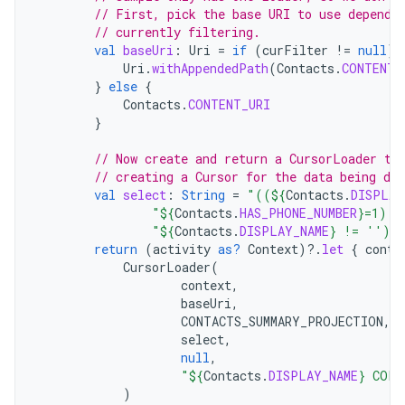
// First, pick the base URI to use dependi
// currently filtering.
val
baseUri
:
Uri
=
if
(
curFilter
!=
null
)
Uri
.
withAppendedPath
(
Contacts
.
CONTENT_
}
else
{
Contacts
.
CONTENT_URI
}
// Now create and return a CursorLoader th
// creating a Cursor for the data being dis
val
select
:
String
=
"((
${
Contacts
.
DISPLAY
"
${
Contacts
.
HAS_PHONE_NUMBER
}
=1) A
"
${
Contacts
.
DISPLAY_NAME
}
 != ''))
return
(
activity
as?
Context
)
?.
let
{
conte
CursorLoader
(
context
,
baseUri
,
CONTACTS_SUMMARY_PROJECTION
,
select
,
null
,
"
${
Contacts
.
DISPLAY_NAME
}
 COLL
)