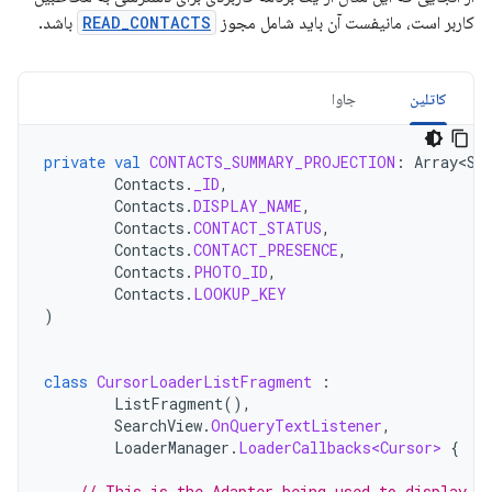
کاربر است، مانیفست آن باید شامل مجوز
READ_CONTACTS
باشد.
کاتلین
جاوا
private
val
CONTACTS_SUMMARY_PROJECTION
:
Array<St
Contacts
.
_ID
,
Contacts
.
DISPLAY_NAME
,
Contacts
.
CONTACT_STATUS
,
Contacts
.
CONTACT_PRESENCE
,
Contacts
.
PHOTO_ID
,
Contacts
.
LOOKUP_KEY
)
class
CursorLoaderListFragment
:
ListFragment
(),
SearchView
.
OnQueryTextListener
,
LoaderManager
.
LoaderCallbacks<Cursor>
{
// This is the Adapter being used to display t