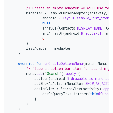
// Create an empty adapter we will use to 
mAdapter
=
SimpleCursorAdapter
(
activity
,
android
.
R
.
layout
.
simple_list_item_
null
,
arrayOf
(
Contacts
.
DISPLAY_NAME
,
Con
intArrayOf
(
android
.
R
.
id
.
text1
,
and
0
)
listAdapter
=
mAdapter
}
override
fun
onCreateOptionsMenu
(
menu
:
Menu
,
i
// Place an action bar item for searching.
menu
.
add
(
"Search"
).
apply
{
setIcon
(
android
.
R
.
drawable
.
ic_menu_sea
setShowAsAction
(
MenuItem
.
SHOW_AS_ACTIO
actionView
=
SearchView
(
activity
).
appl
setOnQueryTextListener
(
this
@Cursor
}
}
}