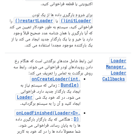
اکتیویتی یا قطعه فراخوانی کنید.
برای شروع بارگیری داده ها از یک لودر،
restartLoader()
initLoader()
یا
را
فراخوانی کنید. سیستم به طور خودکار تعیین می کند
که آیا بارگیری با همان شناسه عدد صحیح قبلاً وجود
دارد یا خیر و یا یک بارگذار جدید ایجاد می کند یا از
یک بارکننده موجود مجددا استفاده می کند.
Loader
این رابط شامل متدهای برگشتی است که هنگام رخ
Manager
.
دادن رویدادهای لودر فراخوانی می شوند. رابط سه
Loader
روش برگشت به تماس را تعریف می کند:
onCreateLoader(int,
Callbacks
Bundle)
: زمانی که سیستم نیاز به
ایجاد یک بارگذار جدید دارد، فراخوانی
Loader
می شود. در کد خود یک شی
ایجاد کنید و آن را به سیستم برگردانید.
onLoadFinished(Loader<D>,
D)
: هنگامی که یک بارگزار بارگیری داده
ها را به پایان رساند، فراخوانی می شود.
شما معمولاً داده ها را در کد خود به کاربر