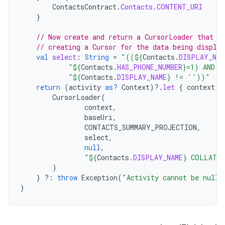
ContactsContract
.
Contacts
.
CONTENT_URI
}
// Now create and return a CursorLoader that w
// creating a Cursor for the data being display
val
select
:
String
=
"((
${
Contacts
.
DISPLAY_NAM
"
${
Contacts
.
HAS_PHONE_NUMBER
}
=1) AND (
"
${
Contacts
.
DISPLAY_NAME
}
 != ''))"
return
(
activity
as?
Context
)
?.
let
{
context
-
CursorLoader
(
context
,
baseUri
,
CONTACTS_SUMMARY_PROJECTION
,
select
,
null
,
"
${
Contacts
.
DISPLAY_NAME
}
 COLLATE 
)
}
?:
throw
Exception
(
"Activity cannot be null"
}