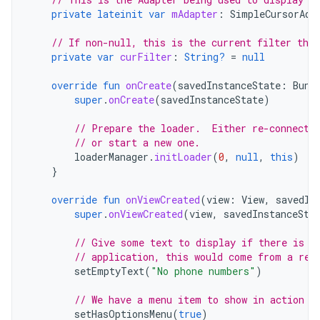
private
lateinit
var
mAdapter
:
SimpleCursorAda
// If non-null, this is the current filter the 
private
var
curFilter
:
String?
=
null
override
fun
onCreate
(
savedInstanceState
:
Bund
super
.
onCreate
(
savedInstanceState
)
// Prepare the loader.  Either re-connect 
// or start a new one.
loaderManager
.
initLoader
(
0
,
null
,
this
)
}
override
fun
onViewCreated
(
view
:
View
,
savedIn
super
.
onViewCreated
(
view
,
savedInstanceSta
// Give some text to display if there is n
// application, this would come from a res
setEmptyText
(
"No phone numbers"
)
// We have a menu item to show in action b
setHasOptionsMenu
(
true
)