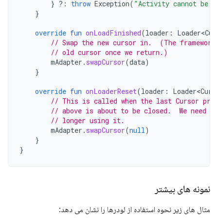
}
?:
throw
Exception
(
"Activity cannot be n
}
override
fun
onLoadFinished
(
loader
:
Loader<Cur
// Swap the new cursor in.  (The framework
// old cursor once we return.)
mAdapter
.
swapCursor
(
data
)
}
override
fun
onLoaderReset
(
loader
:
Loader<Curs
// This is called when the last Cursor pro
// above is about to be closed.  We need t
// longer using it.
mAdapter
.
swapCursor
(
null
)
}
}
نمونه های بیشتر
مثال های زیر نحوه استفاده از لودرها را نشان می دهد: