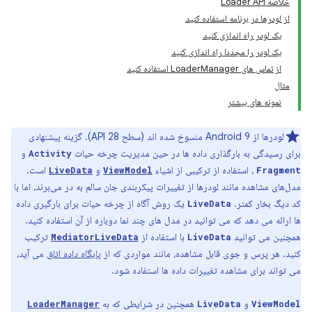
خلاصه Loader API
از لودرها در برنامه استفاده کنید
یک لودر راه اندازی کنید
یک لودر را مجددا راه اندازی کنید
از تماس های LoaderManager استفاده کنید
مثال
نمونه های بیشتر
لودرها از Android 9 منسوخ شده اند (سطح API 28). گزینه پیشنهادی
برای رسیدگی به بارگذاری داده ها در حین مدیریت چرخه حیات
و
Activity
، استفاده از ترکیبی از اشیاء
و
است.
LiveData
ViewModel
Fragment
مدل‌های مشاهده مانند لودرها از تغییرات پیکربندی جان سالم به در می‌برند، اما با
کد دیگ بخار کمتر.
یک روش آگاه از چرخه حیات برای بارگیری داده
LiveData
ها ارائه می دهد که می توانید در مدل های چند نما دوباره از آن استفاده کنید.
همچنین می توانید
با استفاده از
ترکیب
MediatorLiveData
LiveData
کنید. هر پرس و جوی قابل مشاهده، مانند مواردی که از
پایگاه داده اتاق
می آید،
می تواند برای مشاهده تغییرات داده ها استفاده شود.
و
همچنین در شرایطی که به
LoaderManager
LiveData
ViewModel