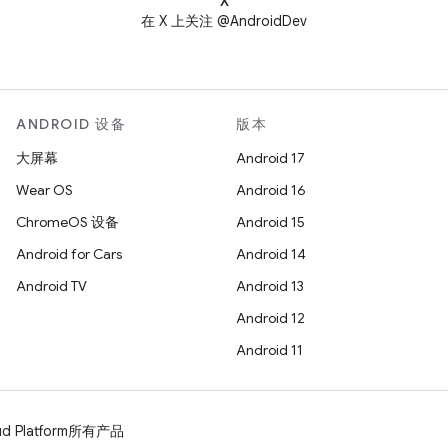
X
在 X 上关注 @AndroidDev
ANDROID 设备
版本
大屏幕
Android 17
Wear OS
Android 16
ChromeOS 设备
Android 15
Android for Cars
Android 14
Android TV
Android 13
Android 12
Android 11
d Platform
所有产品