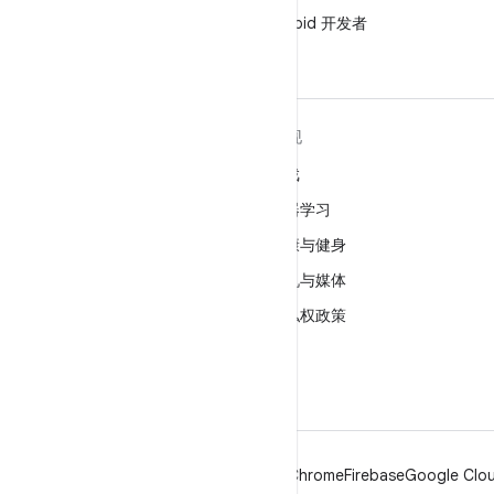
微信
在微信中关注 Android 开发者
关于 ANDROID
发现
Android
游戏
适用于企业的 Android
机器学习
安全
健康与健身
源代码
相机与媒体
新闻
隐私权政策
博客
5G
播客
Android
Chrome
Firebase
Google Clou