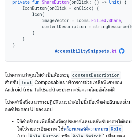
private
fun
ShareButton
(
onClick
:
()
-
>
Unit
)
{
IconButton
(
onClick
=
onClick
)
{
Icon
(
imageVector
=
Icons
.
Filled
.
Share
,
contentDescription
=
stringResource
(
R
.
)
}
}
AccessibilitySnippets
.
kt
โปรดทราบว่าคุณไม่จำเป็นต้องระบุ
contentDescription
สำหรับ
Text
Composables บริการการช่วยเหลือพิเศษของ
Android (เช่น TalkBack) จะประกาศข้อความโดยอัตโนมัติ
โปรดคำนึงถึงแนวทางปฏิบัติแนะนำต่อไปนี้เมื่อเพิ่มคำอธิบายลงใน
องค์ประกอบ UI ของแอป
ใช้คำอธิบายเพื่อสื่อถึงวัตถุประสงค์และผลลัพธ์ของการโต้ตอบ
ไม่ใช่รายละเอียดภาพ ใช้
พร็อพเพอร์ตี้ความหมาย
Role
(เช่น
Role.Button
หรือ
Role.Switch
) เพื่อแสดง