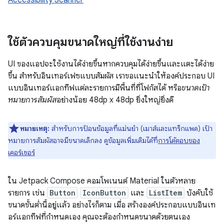
ใช้ตัวควบคุมขนาดใหญ่ที่ใช้งานง่าย
UI ของแอปจะใช้งานได้ง่ายขึ้นหากควบคุมได้ง่ายขึ้นและแตะได้ง่าย
ขึ้น สำหรับอินเทอร์เฟซแบบสัมผัส เราขอแนะนำให้องค์ประกอบ UI
แบบอินเทอร์แอกทีฟแต่ละรายการมีพื้นที่ที่โฟกัสได้ หรือ
ขนาดเป้า
หมายการสัมผัส
อย่างน้อย 48dp x 48dp ยิ่งใหญ่ยิ่งดี
หมายเหตุ:
สำหรับการป้อนข้อมูลที่แม่นยำ (เมาส์และแทร็กแพด) เป้า
หมายการสัมผัสอาจมีขนาดเล็กลง ดูข้อมูลเพิ่มเติมได้ที่
การโต้ตอบของ
เคอร์เซอร์
ใน Jetpack Compose คอมโพเนนต์ Material ในตัวหลาย
รายการ เช่น
Button
IconButton
และ
ListItem
บังคับใช้
ขนาดขั้นต่ำนี้อยู่แล้ว อย่างไรก็ตาม เมื่อ สร้างองค์ประกอบแบบอินเท
อร์แอกทีฟที่กำหนดเอง คุณจะต้องกำหนดขนาดด้วยตนเอง