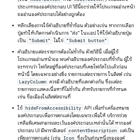
ประเภทขององค์ประกอบ UI วิธีนี้จะช่วยให้โปรแกรมอ่านหน้า
จออ่านองค์ประกอบได้อย่างถูกต้อง
หลีกเลี่ยงการใช้คำอธิบายที่ซ้ำซ้อน ตัวอย่างเช่น หากการเลือก
ปุ่มทำให้เกิดการดำเนินการ "ส่ง" ในแอป ให้ใช้คำอธิบายปุ่ม
เป็น
"Submit"
ไม่ใช่
"Submit button"
คำอธิบายแต่ละรายการต้องไม่ซ้ำกัน ด้วยวิธีนี้ เมื่อผู้ใช้
โปรแกรมอ่านหน้าจอ พบคำอธิบายองค์ประกอบที่ซ้ำกัน ผู้ใช้
จะทราบว่า โฟกัสอยู่ที่องค์ประกอบที่เคยโฟกัสไปแล้วก่อน
หน้านี้ โดยเฉพาะอย่างยิ่ง รายการแต่ละรายการ ในลิสต์ เช่น
LazyColumn
ควรมี คำอธิบายที่แตกต่างกัน ซึ่งแต่ละ
รายการจะแสดงเนื้อหาที่ไม่ซ้ำกัน สำหรับรายการที่กำหนด
เช่น ชื่อเมืองในลิสต์สถานที่
ใช้
hideFromAccessibility
API เพื่อทำเครื่องหมาย
องค์ประกอบเพื่อการตกแต่งโดยเฉพาะเพื่อให้ บริการช่วย
เหลือพิเศษสามารถละเว้นองค์ประกอบเหล่านั้นได้ หากองค์
ประกอบ UI มีพารามิเตอร์
contentDescription
แต่เป็น
เพียงการตกแต่ง (เช่น
Icon
ซึ่งเป็นส่วนหนึ่งขององค์