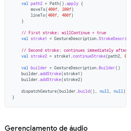
val
path2
=
Path
().
apply
{
moveTo
(
400f
,
200f
)
lineTo
(
400f
,
400f
)
}
// First stroke: willContinue = true
val
stroke1
=
GestureDescription
.
StrokeDescrip
// Second stroke: continues immediately after 
val
stroke2
=
stroke1
.
continueStroke
(
path2
,
0
,
val
builder
=
GestureDescription
.
Builder
()
builder
.
addStroke
(
stroke1
)
builder
.
addStroke
(
stroke2
)
dispatchGesture
(
builder
.
build
(),
null
,
null
)
}
Gerenciamento de áudio