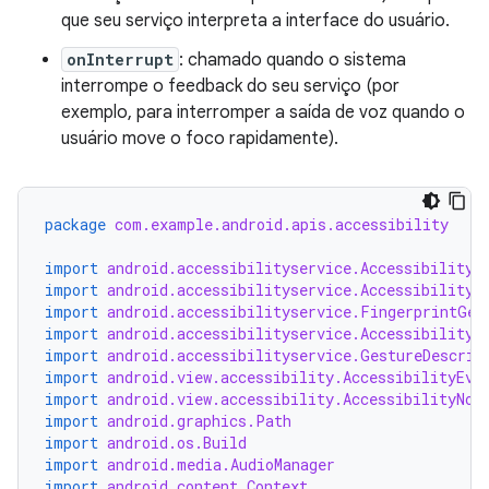
que seu serviço interpreta a interface do usuário.
onInterrupt
: chamado quando o sistema
interrompe o feedback do seu serviço (por
exemplo, para interromper a saída de voz quando o
usuário move o foco rapidamente).
package
com.example.android.apis.accessibility
import
android.accessibilityservice.AccessibilityS
import
android.accessibilityservice.AccessibilityS
import
android.accessibilityservice.FingerprintGes
import
android.accessibilityservice.AccessibilityB
import
android.accessibilityservice.GestureDescrip
import
android.view.accessibility.AccessibilityEve
import
android.view.accessibility.AccessibilityNod
import
android.graphics.Path
import
android.os.Build
import
android.media.AudioManager
import
android.content.Context