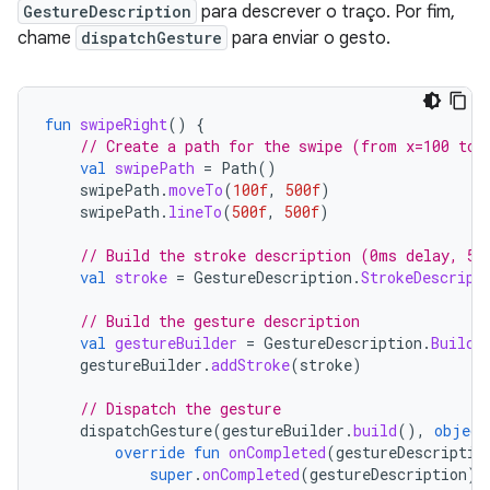
GestureDescription
para descrever o traço. Por fim,
chame
dispatchGesture
para enviar o gesto.
fun
swipeRight
()
{
// Create a path for the swipe (from x=100 to 
val
swipePath
=
Path
()
swipePath
.
moveTo
(
100f
,
500f
)
swipePath
.
lineTo
(
500f
,
500f
)
// Build the stroke description (0ms delay, 50
val
stroke
=
GestureDescription
.
StrokeDescript
// Build the gesture description
val
gestureBuilder
=
GestureDescription
.
Builde
gestureBuilder
.
addStroke
(
stroke
)
// Dispatch the gesture
dispatchGesture
(
gestureBuilder
.
build
(),
object
override
fun
onCompleted
(
gestureDescriptio
super
.
onCompleted
(
gestureDescription
)