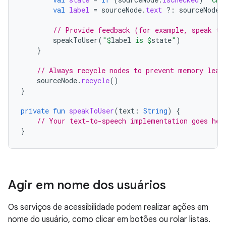
val
label
=
sourceNode
.
text
?:
sourceNode
.
// Provide feedback (for example, speak to
speakToUser
(
"
$
label
 is 
$
state
"
)
}
// Always recycle nodes to prevent memory leak
sourceNode
.
recycle
()
}
private
fun
speakToUser
(
text
:
String
)
{
// Your text-to-speech implementation goes her
}
Agir em nome dos usuários
Os serviços de acessibilidade podem realizar ações em
nome do usuário, como clicar em botões ou rolar listas.