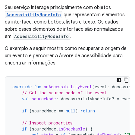
Seu serviço interage principalmente com objetos
AccessibilityNodeInfo
que representam elementos
da interface, como botões, listas e texto. Os dados
sobre esses elementos de interface são normalizados
em
AccessibilityNodeInfo
.
O exemplo a seguir mostra como recuperar a origem de
um evento e percorrer a árvore de acessibilidade para
encontrar informações.
override
fun
onAccessibilityEvent
(
event
:
Accessibi
// Get the source node of the event
val
sourceNode
:
AccessibilityNodeInfo? 
=
event
if
(
sourceNode
==
null
)
return
// Inspect properties
if
(
sourceNode
.
isCheckable
)
{
val
state
=
if
(
sourceNode
.
isChecked
)
"Che