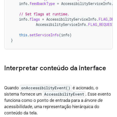
info
.
feedbackType
=
AccessibilityServiceInfo
.
F
// Set flags at runtime.
info
.
flags
=
AccessibilityServiceInfo
.
FLAG_DEF
AccessibilityServiceInfo
.
FLAG_REQUEST_
this
.
setServiceInfo
(
info
)
}
Interpretar conteúdo da interface
Quando
onAccessibilityEvent()
é acionado, o
sistema fornece um
AccessibilityEvent
. Esse evento
funciona como o ponto de entrada para a
árvore de
acessibilidade
, uma representação hierárquica do
conteúdo da tela.