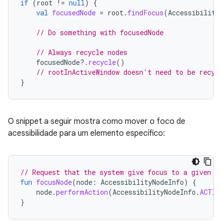
if
(
root
!=
null
)
{
val
focusedNode
=
root
.
findFocus
(
Accessibility
// Do something with focusedNode
// Always recycle nodes
focusedNode
?.
recycle
()
// rootInActiveWindow doesn't need to be recyc
}
O snippet a seguir mostra como mover o foco de
acessibilidade para um elemento específico:
// Request that the system give focus to a given n
fun
focusNode
(
node
:
AccessibilityNodeInfo
)
{
node
.
performAction
(
AccessibilityNodeInfo
.
ACTIO
}