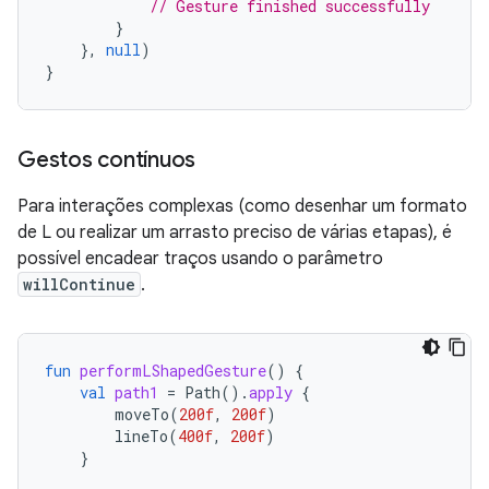
// Gesture finished successfully
}
},
null
)
}
Gestos contínuos
Para interações complexas (como desenhar um formato
de L ou realizar um arrasto preciso de várias etapas), é
possível encadear traços usando o parâmetro
willContinue
.
fun
performLShapedGesture
()
{
val
path1
=
Path
().
apply
{
moveTo
(
200f
,
200f
)
lineTo
(
400f
,
200f
)
}