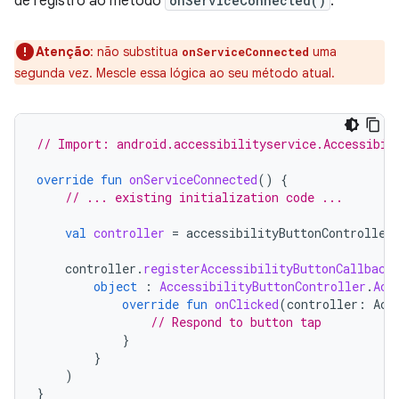
de registro ao método
onServiceConnected()
.
Atenção
:
não substitua
uma
onServiceConnected
segunda vez. Mescle essa lógica ao seu método atual.
// Import: android.accessibilityservice.Accessibil
override
fun
onServiceConnected
()
{
// ... existing initialization code ...
val
controller
=
accessibilityButtonController
controller
.
registerAccessibilityButtonCallback
object
:
AccessibilityButtonController
.
Acc
override
fun
onClicked
(
controller
:
Acc
// Respond to button tap
}
}
)
}