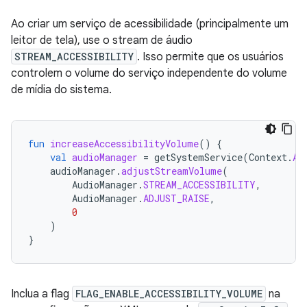
Ao criar um serviço de acessibilidade (principalmente um
leitor de tela), use o stream de áudio
STREAM_ACCESSIBILITY
. Isso permite que os usuários
controlem o volume do serviço independente do volume
de mídia do sistema.
fun
increaseAccessibilityVolume
()
{
val
audioManager
=
getSystemService
(
Context
.
AU
audioManager
.
adjustStreamVolume
(
AudioManager
.
STREAM_ACCESSIBILITY
,
AudioManager
.
ADJUST_RAISE
,
0
)
}
Inclua a flag
FLAG_ENABLE_ACCESSIBILITY_VOLUME
na