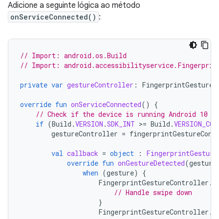
Adicione a seguinte lógica ao método
onServiceConnected()
:
// Import: android.os.Build
// Import: android.accessibilityservice.Fingerprin
private
var
gestureController
:
FingerprintGestureC
override
fun
onServiceConnected
()
{
// Check if the device is running Android 10 (
if
(
Build
.
VERSION
.
SDK_INT
>=
Build
.
VERSION_COD
gestureController
=
fingerprintGestureCont
val
callback
=
object
:
FingerprintGesture
override
fun
onGestureDetected
(
gesture
when
(
gesture
)
{
FingerprintGestureController
.
F
// Handle swipe down
}
FingerprintGestureController
.
F