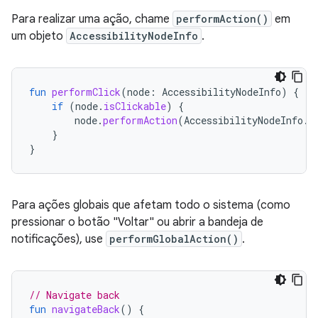
Para realizar uma ação, chame
performAction()
em
um objeto
AccessibilityNodeInfo
.
fun
performClick
(
node
:
AccessibilityNodeInfo
)
{
if
(
node
.
isClickable
)
{
node
.
performAction
(
AccessibilityNodeInfo
.
A
}
}
Para ações globais que afetam todo o sistema (como
pressionar o botão "Voltar" ou abrir a bandeja de
notificações), use
performGlobalAction()
.
// Navigate back
fun
navigateBack
()
{