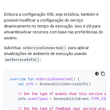
Embora a configuração XML seja estática, também é
possível modificar a configuração do serviço
dinamicamente no tempo de execução. Isso é útil para
ativar/desativar recursos com base nas preferências do
usuário.
Substitua
onServiceConnected()
para aplicar
atualizações de ambiente de execução usando
setServiceInfo()
:
override
fun
onServiceConnected
()
{
val
info
=
AccessibilityServiceInfo
()
// Set the type of events that this service wa
info
.
eventTypes
=
AccessibilityEvent
.
TYPE_VIEW
// Set the type of feedback your service provi