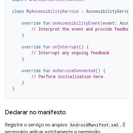
class
MyAccessibilityService
:
AccessibilityServic
override
fun
onAccessibilityEvent
(
event
:
Acces
// Interpret the event and provide feedbac
}
override
fun
onInterrupt
()
{
// Interrupt any ongoing feedback
}
override
fun
onServiceConnected
()
{
// Perform initialization here
}
}
Declarar no manifesto
Registre o serviço no arquivo
AndroidManifest.xml
. É
necessário aplicar estritamente a permissão