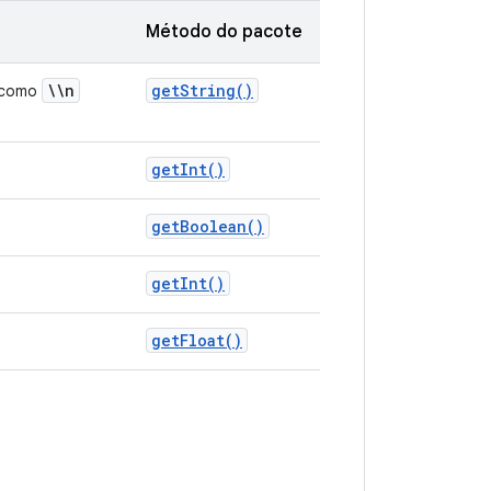
Método do pacote
\\n
get
String(
)
, como
get
Int(
)
get
Boolean(
)
get
Int(
)
get
Float(
)