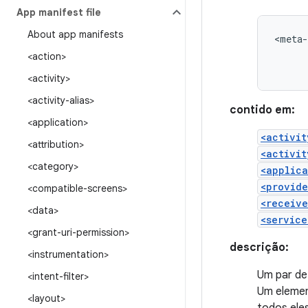
App manifest file
About app manifests
<meta-
<action>
<activity>
<activity-alias>
contido em:
<application>
<activit
<attribution>
<activit
<category>
<applica
<provide
<compatible-screens>
<receive
<data>
<service
<grant-uri-permission>
descrição:
<instrumentation>
Um par de
<intent-filter>
Um elemen
<layout>