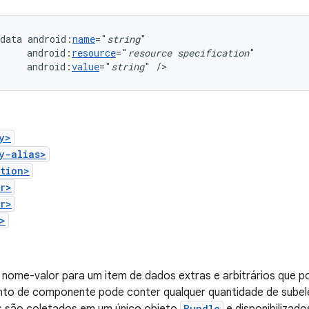
data
android:
name
="
string
android:
resource
="
resource
specification
android:
value
="
string
"
/>
y>
y-alias>
tion>
r>
r>
>
 nome-valor para um item de dados extras e arbitrários que p
to de componente pode conter qualquer quantidade de sub
Bundle