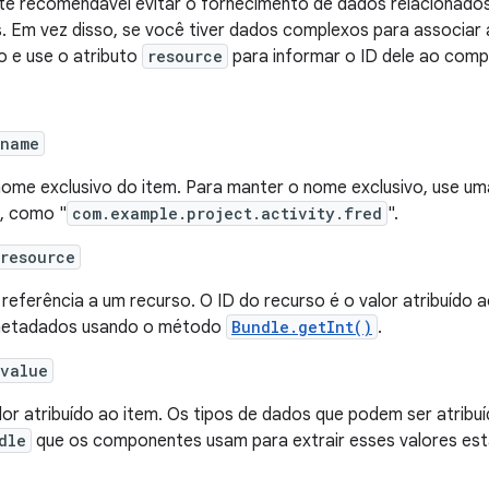
te recomendável evitar o fornecimento de dados relacionado
. Em vez disso, se você tiver dados complexos para associ
o e use o atributo
resource
para informar o ID dele ao com
:name
ome exclusivo do item. Para manter o nome exclusivo, use um
, como "
com.example.project.activity.fred
".
resource
referência a um recurso. O ID do recurso é o valor atribuído 
metadados usando o método
Bundle.getInt()
.
:value
lor atribuído ao item. Os tipos de dados que podem ser atrib
dle
que os componentes usam para extrair esses valores estã