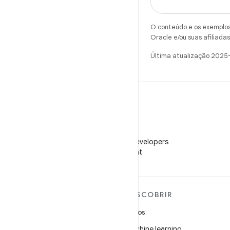
O conteúdo e os exemplos 
Oracle e/ou suas afiliadas
Última atualização 2025
WeChat
Siga o Android Developers
no WeChat
MAIS SOBRE O ANDROID
DESCOBRIR
Android
Jogos
Android para empresas
Machine learning