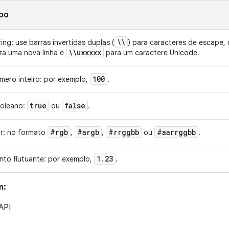
po
\\
ring: use barras invertidas duplas (
) para caracteres de escape
\\uxxxxx
ra uma nova linha e
para um caractere Unicode.
100
mero inteiro: por exemplo,
.
true
false
oleano:
ou
.
#rgb
#argb
#rrggbb
#aarrggbb
r: no formato
,
,
ou
.
1
.
23
nto flutuante: por exemplo,
.
m:
 API