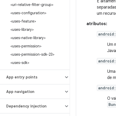
É altamen
<uri-relative-filter-group>
separadas
<uses-configuration>
um recurs
<uses-feature>
atributos:
<uses-library>
android
<uses-native-library>
Um n
<uses-permission>
Java
<uses-permission-sdk-23>
android:
<uses-sdk>
Uma 
App entry points
de 
android
App navigation
O va
Bun
Dependency injection