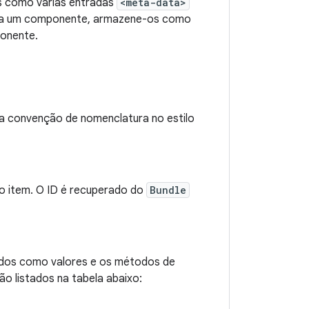
s como várias entradas
<meta-data>
ar a um componente, armazene-os como
ponente.
a convenção de nomenclatura no estilo
ao item. O ID é recuperado do
Bundle
uídos como valores e os métodos de
o listados na tabela abaixo: