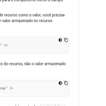
dos para o componente como o campo
 de recurso como o valor, você precisa
uer valor armazenado no recurso
"
/>
co do recurso, não o valor armazenado
roo"
/>