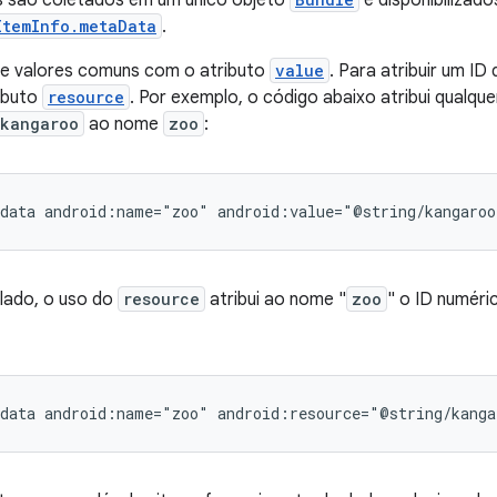
s são coletados em um único objeto
e disponibiliza
ItemInfo.metaData
.
ue valores comuns com o atributo
value
. Para atribuir um ID
ributo
resource
. Por exemplo, o código abaixo atribui qualq
/kangaroo
ao nome
zoo
:
data
android:name="zoo"
android:value="@string/kangaroo
 lado, o uso do
resource
atribui ao nome "
zoo
" o ID numéri
data
android:name="zoo"
android:resource="@string/kanga