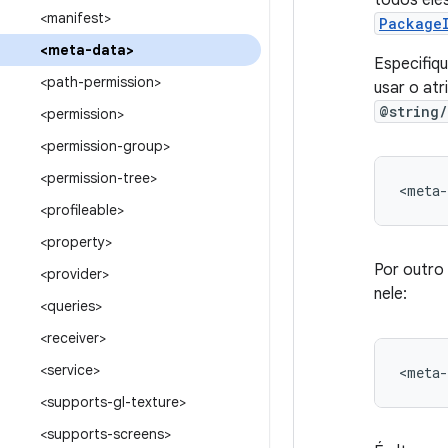
todos ele
<manifest>
Package
<meta-data>
Especifiq
<path-permission>
usar o at
@string
<permission>
<permission-group>
<permission-tree>
<meta-
<profileable>
<property>
Por outro
<provider>
nele:
<queries>
<receiver>
<service>
<meta-
<supports-gl-texture>
<supports-screens>