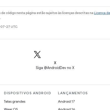
de código nesta página estão sujeitos às licenças descritas na
Licença d
.
-07-27 UTC.
X
Siga @AndroidDev no X
DISPOSITIVOS ANDROID
LANÇAMENTOS
Telas grandes
Android 17
Wear OS
Android 16