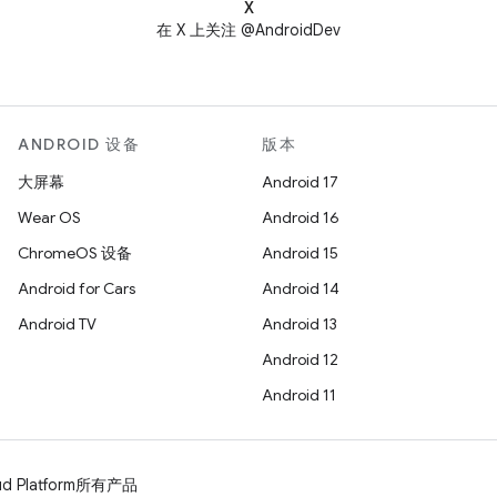
X
在 X 上关注 @AndroidDev
ANDROID 设备
版本
大屏幕
Android 17
Wear OS
Android 16
ChromeOS 设备
Android 15
Android for Cars
Android 14
Android TV
Android 13
Android 12
Android 11
d Platform
所有产品