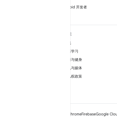
微信
在微信中关注 Android 开发者
关于 ANDROID
发现
Android
游戏
适用于企业的 Android
机器学习
安全
健康与健身
源代码
相机与媒体
新闻
隐私权政策
博客
5G
播客
Android
Chrome
Firebase
Google Clou