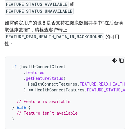
FEATURE_STATUS_AVAILABLE
或
FEATURE_STATUS_UNAVAILABLE
：
如需确定用户的设备是否支持在健康数据共享中“在后台读
取健康数据”，请检查客户端上
FEATURE_READ_HEALTH_DATA_IN_BACKGROUND
的可用
性：
if
(
healthConnectClient
.
features
.
getFeatureStatus
(
HealthConnectFeatures
.
FEATURE_READ_HEALTH_D
)
==
HealthConnectFeatures
.
FEATURE_STATUS_AVA
// Feature is available
}
else
{
// Feature isn't available
}