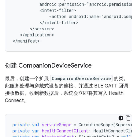
<action
android:name="android.compa
</application>

创建 Companion
Device
Service
最后，创建一个扩展
CompanionDeviceService
的类。
此服务处理与穿戴式设备的连接，并通过 BLE GATT 回调
接收数据。收到新数据后，系统会立即将其写入 Health
Connect。
private
val
serviceScope
=
CoroutineScope
(
Supervis
private
var
healthConnectClient
:
HealthConnectClie
private
var
bluetoothGatt
:
BluetoothGatt? 
=
null