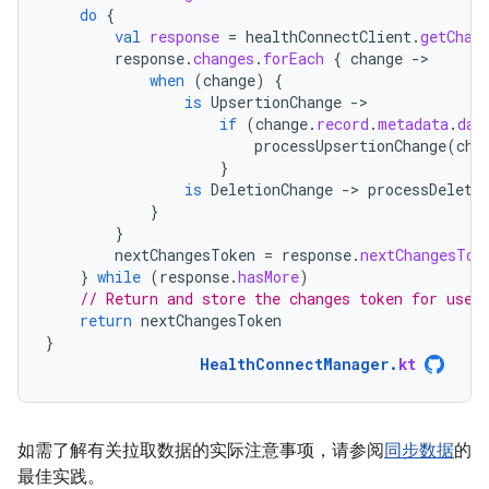
do
{
val
response
=
healthConnectClient
.
getChan
response
.
changes
.
forEach
{
change
-
when
(
change
)
{
is
UpsertionChange
-
if
(
change
.
record
.
metadata
.
dat
processUpsertionChange
(
cha
}
is
DeletionChange
-
>
processDeleti
}
}
nextChangesToken
=
response
.
nextChangesTok
}
while
(
response
.
hasMore
)
// Return and store the changes token for use 
return
nextChangesToken
}
HealthConnectManager
.
kt
如需了解有关拉取数据的实际注意事项，请参阅
同步数据
的
最佳实践。