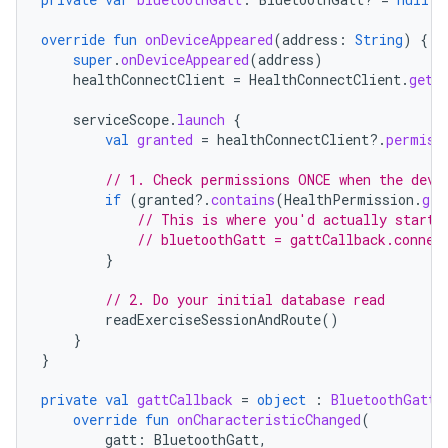
override
fun
onDeviceAppeared
(
address
:
String
)
{
super
.
onDeviceAppeared
(
address
)
healthConnectClient
=
HealthConnectClient
.
getO
serviceScope
.
launch
{
val
granted
=
healthConnectClient
?.
permiss
// 1. Check permissions ONCE when the devi
if
(
granted
?.
contains
(
HealthPermission
.
get
// This is where you'd actually start 
// bluetoothGatt = gattCallback.connec
}
// 2. Do your initial database read
readExerciseSessionAndRoute
()
}
}
private
val
gattCallback
=
object
:
BluetoothGattC
override
fun
onCharacteristicChanged
(
gatt
:
BluetoothGatt
,