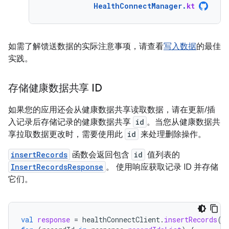
HealthConnectManager
.
kt
如需了解馈送数据的实际注意事项，请查看
写入数据
的最佳
实践。
存储健康数据共享 ID
如果您的应用还会从健康数据共享读取数据，请在更新/插
入记录后存储记录的健康数据共享
id
。当您从健康数据共
享拉取数据更改时，需要使用此
id
来处理删除操作。
insertRecords
函数会返回包含
id
值列表的
InsertRecordsResponse
。 使用响应获取记录 ID 并存储
它们。
val
response
=
healthConnectClient
.
insertRecords
(
l