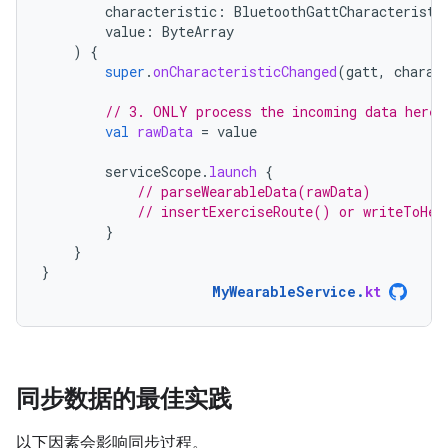
characteristic
:
BluetoothGattCharacteristi
value
:
ByteArray
)
{
super
.
onCharacteristicChanged
(
gatt
,
charac
// 3. ONLY process the incoming data here
val
rawData
=
value
serviceScope
.
launch
{
// parseWearableData(rawData)
// insertExerciseRoute() or writeToHea
}
}
}
MyWearableService
.
kt
同步数据的最佳实践
以下因素会影响同步过程。